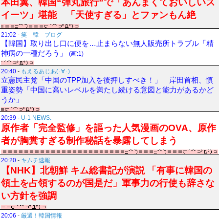
本田翼、韓国“弾丸旅行”で「あんまくておいしいス
イーツ」堪能 「天使すぎる」とファンもん絶
21:02
-
笑 韓 ブログ
【韓国】取り出し口に便を…止まらない無人販売所トラブル「精
神病の一種だろう」
(画:1)
20:40
-
もえるあじあ(･∀･)
立憲民主党「中国のTPP加入を後押しすべき！」 岸田首相、慎
重姿勢「中国に高いレベルを満たし続ける意図と能力があるかど
うか」
20:39
-
U-1 NEWS.
原作者「完全監修」を謳った人気漫画のOVA、原作
者が胸糞すぎる制作秘話を暴露してしまう
20:20
-
キムチ速報
【NHK】北朝鮮 キム総書記が演説 「有事に韓国の
領土を占領するのが国是だ」軍事力の行使も辞さな
い方針を強調
20:06
-
厳選！韓国情報