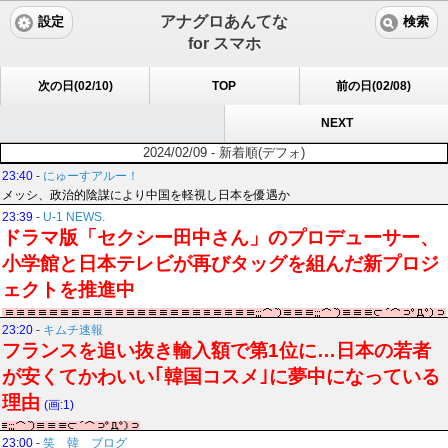
アナグロあんてな
設定
検索
for スマホ
次の日(02/10)
TOP
前の日(02/08)
NEXT
2024/02/09 - 新着順(デフォ)
23:40
-
にゅーすアルー！
メッシ、政治的陰謀により中国を軽視し日本を優遇か
23:39
-
U-1 NEWS.
ドラマ版「セクシー田中さん」のプロデューサー、
小学館と日本テレビが再びタッグを組んだ新プロジ
ェクトを推進中
23:20
-
キムチ速報
フランスを追い抜き輸入額で第1位に…日本の若者
が安くてかわいい｢韓国コスメ｣に夢中になっている
理由
(画:1)
23:00
-
笑 韓 ブログ