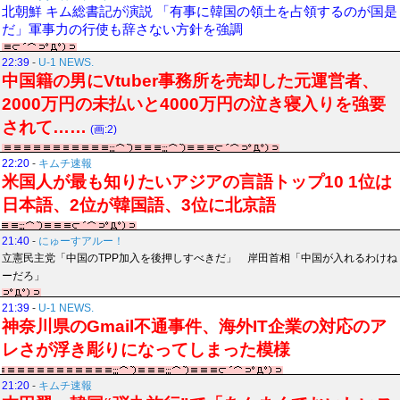
北朝鮮 キム総書記が演説 「有事に韓国の領土を占領するのが国是
だ」軍事力の行使も辞さない方針を強調
22:39
-
U-1 NEWS.
中国籍の男にVtuber事務所を売却した元運営者、
2000万円の未払いと4000万円の泣き寝入りを強要
されて……
(画:2)
22:20
-
キムチ速報
米国人が最も知りたいアジアの言語トップ10 1位は
日本語、2位が韓国語、3位に北京語
21:40
-
にゅーすアルー！
立憲民主党「中国のTPP加入を後押しすべきだ」 岸田首相「中国が入れるわけね
ーだろ」
21:39
-
U-1 NEWS.
神奈川県のGmail不通事件、海外IT企業の対応のア
レさが浮き彫りになってしまった模様
21:20
-
キムチ速報