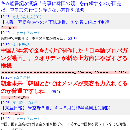
キム総書記が演説「有事に韓国の領土を占領するのが国是
だ」軍事力の行使も辞さない方針を強調
19:46
-
もえるあじあ(･∀･)
【大阪】万博会場への地下鉄運賃、国交省に値上げ申請
19:40
-
にゅーすアルー！
尖閣沖で中国軍と日本軍の軍艦が睨み合い
(画:1)
19:39
-
U-1 NEWS.
中国が本気で金をかけて制作した「日本語プロパガ
ンダ動画」、クオリティが斜め上方向にやばすぎる
模様
19:20
-
キムチ速報
朝倉未来「韓国とかではメンズが美容も力入れてる
のが普通ですしね」
(画:1)
19:08
-
笑 韓 ブログ
【東亜日報】 米空母５隻、４～５月に韓半島周辺に展開
18:40
-
にゅーすアルー！
中国、国有企業の海外資金を引き揚げて、下落する中国株を買うよう命じた可能