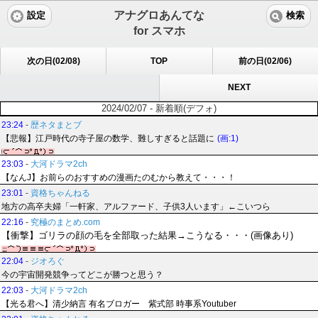
アナグロあんてな
設定
検索
for スマホ
次の日(02/08)
TOP
前の日(02/06)
NEXT
2024/02/07 - 新着順(デフォ)
23:24
-
歴ネタまとブ
【悲報】江戸時代の寺子屋の数学、難しすぎると話題に
(画:1)
23:03
-
大河ドラマ2ch
【なんJ】お前らのおすすめの漫画たのむから教えて・・・！
23:01
-
資格ちゃんねる
地方の高卒夫婦「一軒家、アルファード、子供3人います」←こいつら
22:16
-
究極のまとめ.com
【衝撃】ゴリラの顔の毛を全部取った結果→こうなる・・・(画像あり)
22:04
-
ジオろぐ
今の宇宙開発競争ってどこが勝つと思う？
22:03
-
大河ドラマ2ch
【光る君へ】清少納言 有名ブロガー 紫式部 時事系Youtuber