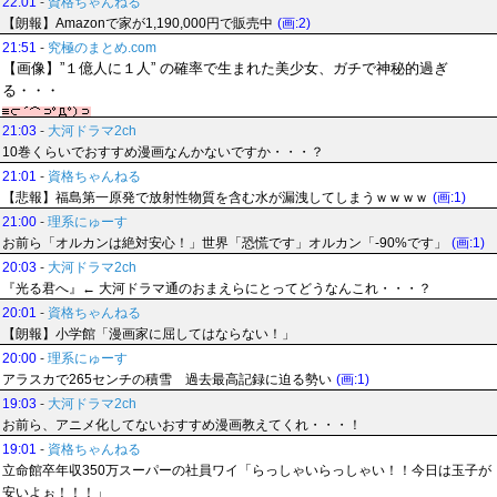
22:01
-
資格ちゃんねる
【朗報】Amazonで家が1,190,000円で販売中
(画:2)
21:51
-
究極のまとめ.com
【画像】”１億人に１人” の確率で生まれた美少女、ガチで神秘的過ぎ
る・・・
21:03
-
大河ドラマ2ch
10巻くらいでおすすめ漫画なんかないですか・・・？
21:01
-
資格ちゃんねる
【悲報】福島第一原発で放射性物質を含む水が漏洩してしまうｗｗｗｗ
(画:1)
21:00
-
理系にゅーす
お前ら「オルカンは絶対安心！」世界「恐慌です」オルカン「-90%です」
(画:1)
20:03
-
大河ドラマ2ch
『光る君へ』← 大河ドラマ通のおまえらにとってどうなんこれ・・・？
20:01
-
資格ちゃんねる
【朗報】小学館「漫画家に屈してはならない！」
20:00
-
理系にゅーす
アラスカで265センチの積雪 過去最高記録に迫る勢い
(画:1)
19:03
-
大河ドラマ2ch
お前ら、アニメ化してないおすすめ漫画教えてくれ・・・！
19:01
-
資格ちゃんねる
立命館卒年収350万スーパーの社員ワイ「らっしゃいらっしゃい！！今日は玉子が
安いよぉ！！！」