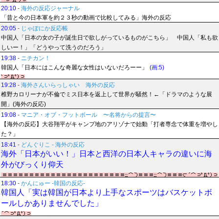
20:10
-
海外の反応ジャーナル
「昔と今の日本軍を約２３秒の動画で比較してみる」海外の反応
20:05
-
じゃぽにか反応帳
中国人「日本の女の子が誕生日で欲しがっているものがこちら」 中国人「私も欲
しいー！」「どうやって洗うのだろう」
19:38
-
ニチカン！
韓国人「日本にはこんな奇麗な女性はいないだろーー」
(画:5)
19:28
-
海外さんいらっしゃい 海外の反応
椎野カロリーナが不倫でミス日本を返上して世界が騒然！←「ドラマのような展
開」(海外の反応)
19:08
-
マニア・オブ・フットボール 〜名将からの提言〜
【海外の反応】大谷翔平がキャンプ地のアリゾナで始動「打者専念で体重を増やし
た？」
18:41
-
どんぐりこ - 海外の反応
海外「日本がいい！」日本と西洋の日本人キャラの違いに海
外がびっくり仰天
18:30
-
かんにゅー -韓国の反応-
韓国人「実は韓国が日本より上手なスポーツはバスケットボ
ールしかありませんでした」