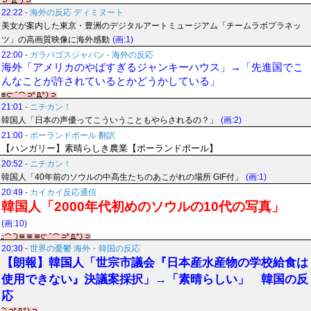
22:22
-
海外の反応 ディミヌート
美女が案内した東京・豊洲のデジタルアートミュージアム「チームラボプラネッ
ツ」の高画質映像に海外感動
(画:1)
22:00
-
ガラパゴスジャパン - 海外の反応
海外「アメリカのやばすぎるジャンキーハウス」→「先進国でこ
んなことが許されているとかどうかしている」
21:01
-
ニチカン！
韓国人「日本の声優ってこういうこともやらされるの？」
(画:2)
21:00
-
ポーランドボール 翻訳
【ハンガリー】素晴らしき農業【ポーランドボール】
20:52
-
ニチカン！
韓国人「40年前のソウルの中高生たちのあこがれの場所 GIF付」
(画:1)
20:49
-
カイカイ反応通信
韓国人「2000年代初めのソウルの10代の写真」
(画:10)
20:30
-
世界の憂鬱 海外・韓国の反応
【朗報】韓国人「世宗市議会『日本産水産物の学校給食は
使用できない』決議案採択」→「素晴らしい」 韓国の反
応