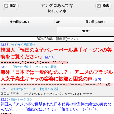
アナグロあんてな
設定
検索
for スマホ
次の日(02/07)
TOP
前の日(02/05)
NEXT
2024/02/06 - 新着順(デフォ)
23:55
-
カイカイ反応通信
韓国人「韓国の女子バレーボール選手イ・ジンの美
貌をご覧ください」
(画:14)
23:00
-
【海外の反応】 パンドラの憂鬱
海外「日本では一般的なの…？」 アニメのブラジル
人女子高生キャラの容姿に歓迎と困惑の声
(画:3)
22:30
-
かいにちニュース 【海外の反応】
外国人「巨大スコップで作るチャーハンの迫力がヤバすぎたｗｗｗ」
22:30
-
海外トークログ
韓国人「アジア杯で目撃された日本代表の堂安律の絶世の美女な
んだが…」→「嫉妬で狂いそう」「羨ましい…（ﾌﾞﾙﾌﾞﾙ」