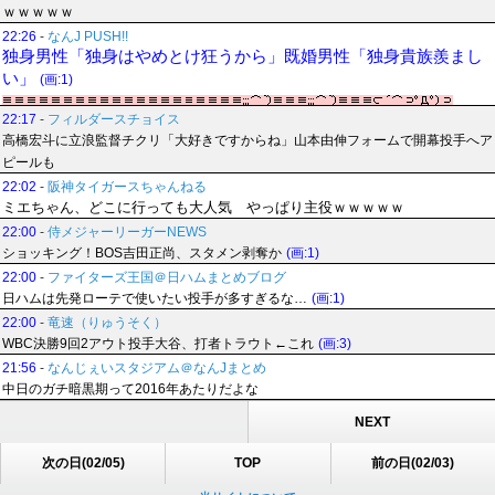
ｗｗｗｗｗ
22:26
-
なんJ PUSH!!
独身男性「独身はやめとけ狂うから」既婚男性「独身貴族羨まし
い」
(画:1)
22:17
-
フィルダースチョイス
高橋宏斗に立浪監督チクリ「大好きですからね」山本由伸フォームで開幕投手へア
ピールも
22:02
-
阪神タイガースちゃんねる
ミエちゃん、どこに行っても大人気 やっぱり主役ｗｗｗｗｗ
22:00
-
侍メジャーリーガーNEWS
ショッキング！BOS吉田正尚、スタメン剥奪か
(画:1)
22:00
-
ファイターズ王国＠日ハムまとめブログ
日ハムは先発ローテで使いたい投手が多すぎるな…
(画:1)
22:00
-
竜速（りゅうそく）
WBC決勝9回2アウト投手大谷、打者トラウト←これ
(画:3)
21:56
-
なんじぇいスタジアム＠なんJまとめ
中日のガチ暗黒期って2016年あたりだよな
NEXT
次の日(02/05)
TOP
前の日(02/03)