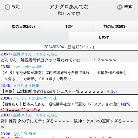
アナグロあんてな
設定
検索
for スマホ
次の日(02/05)
TOP
前の日(02/03)
NEXT
2024/02/04 - 新着順(デフォ)
23:57
-
阪神タイガースちゃんねる
どんでん 解説者時代はクッソ嫌われていた・・・！？ｗｗｗｗ
23:50
-
ベースボール速報
【MLB】菊池雄星が花巻に屋内野球施設を自費で建設 世界最先端の機器も…
「自分もここで練習して５０歳まで現役で」
23:45
-
日刊やきう速報
【画像】12球団監督のYahooサジェスト一覧ｗｗｗｗｗｗ
(画:16)
23:36
-
ハゲリシャス速報 #ハゲ速
【画像あり】松本人志さん、逆転勝利確定！問題のLINEスクショが流出
(画:5)
23:32
-
阪神タイガースちゃんねる
及川雅貴 女の子にモテすぎるｗｗｗｗ←阪神イケメンの宝庫すぎるｗｗｗ
ｗ
23:26
-
なんJ PUSH!!