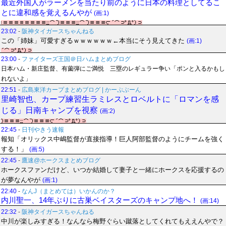
最近外国人がラーメンを当たり前のように日本の料理としてるこ
とに違和感を覚えるんやが
(画:1)
23:02
-
阪神タイガースちゃんねる
この「姉妹」可愛すぎるｗｗｗｗｗｗ←本当にそう見えてきた
(画:1)
23:00
-
ファイターズ王国＠日ハムまとめブログ
日本ハム・新庄監督、有薗弾にご満悦 三塁のレギュラー争い「ポンと入るかもし
れないよ」
22:51
-
広島東洋カープまとめブログ | かーぷぶーん
里崎智也、カープ練習生ラミレスとロベルトに「ロマンを感
じる」日南キャンプを視察
(画:2)
22:45
-
日刊やきう速報
報知「オリックス中嶋監督が直接指導！巨人阿部監督のようにチームを強く
する！」
(画:5)
22:45
-
鷹速@ホークスまとめブログ
ホークスファンだけど、いつか結婚して妻子と一緒にホークスを応援するの
が夢なんやが
(画:1)
22:40
-
なんJ（まとめては）いかんのか？
内川聖一、14年ぶりに古巣ベイスターズのキャンプ地へ！
(画:14)
22:32
-
阪神タイガースちゃんねる
中川が楽しみすぎる！なんなら梅野ぐらい蹴落としてくれてもええんやで？