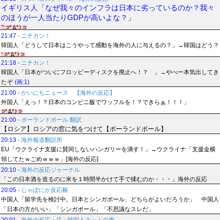
イギリス人「なぜ我々のインフラは日本に劣っているのか？我々
のほうが一人当たりGDPが高いよな？」
21:47
-
ニチカン！
韓国人「どうして日本はこうやって感動を海外の人に与えるの？」→韓国はどう？
21:18
-
ニチカン！
韓国人「日本がついにフロッピーディスクを廃止へ！？ 」→やべー本気出してき
たぞ
(画:1)
21:00
-
かいにちニュース 【海外の反応】
外国人「えっ！？日本のコンビニ飯でワッフルを！？できらぁ！！！」
21:00
-
ポーランドボール 翻訳
【ロシア】ロシアの窓に気をつけて【ポーランドボール】
20:13
-
海外報道翻訳所
EU「ウクライナ支援に賛同しないハンガリーを潰す！」→ウクライナ「支援金横
領してたｗごめｗｗｗ」[海外の反応]
20:10
-
海外の反応ジャーナル
「この日本酒を造るのに米を１時間半かけて手で揉むのか・・・」海外の反応
20:05
-
じゃぽにか反応帳
中国人「留学先を検討中。日本とシンガポール、どちらがよいだろうか」 中国人
「日本の方がいい」「シンガポール」「不思議なスレだ」