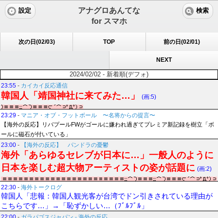
アナグロあんてな
設定
検索
for スマホ
次の日(02/03)
TOP
前の日(02/01)
NEXT
2024/02/02 - 新着順(デフォ)
23:55
-
カイカイ反応通信
韓国人「靖国神社に来てみた…」
(画:5)
23:29
-
マニア・オブ・フットボール 〜名将からの提言〜
【海外の反応】リバプールFWがゴールに嫌われ過ぎてプレミア新記録を樹立「ボ
ールに磁石が付いている」
23:00
-
【海外の反応】 パンドラの憂鬱
海外「あらゆるセレブが日本に…」一般人のように
日本を楽しむ超大物アーティストの姿が話題に
(画:2)
22:30
-
海外トークログ
韓国人「悲報：韓国人観光客が台湾でドン引きされている理由が
こちらです…」→「恥ずかしい…（ﾌﾞﾙﾌﾞﾙ」
22:00
-
ガラパゴスジャパン - 海外の反応