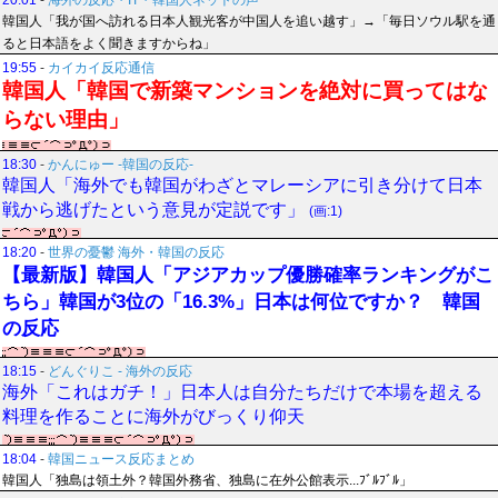
20:01
-
海外の反応・IT・韓国人ネットの声
韓国人「我が国へ訪れる日本人観光客が中国人を追い越す」→「毎日ソウル駅を通
ると日本語をよく聞きますからね」
19:55
-
カイカイ反応通信
韓国人「韓国で新築マンションを絶対に買ってはな
らない理由」
18:30
-
かんにゅー -韓国の反応-
韓国人「海外でも韓国がわざとマレーシアに引き分けて日本
戦から逃げたという意見が定説です」
(画:1)
18:20
-
世界の憂鬱 海外・韓国の反応
【最新版】韓国人「アジアカップ優勝確率ランキングがこ
ちら」韓国が3位の「16.3%」日本は何位ですか？ 韓国
の反応
18:15
-
どんぐりこ - 海外の反応
海外「これはガチ！」日本人は自分たちだけで本場を超える
料理を作ることに海外がびっくり仰天
18:04
-
韓国ニュース反応まとめ
韓国人「独島は領土外？韓国外務省、独島に在外公館表示...ﾌﾞﾙﾌﾞﾙ」