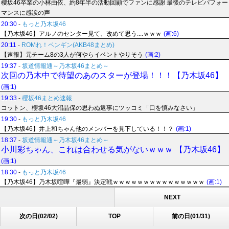
櫻坂46卒業の小林由依、約8年半の活動回顧でファンに感謝 最後のテレビパフォー
マンスに感涙の声
20:30
-
もっと乃木坂46
【乃木坂46】アルノのセンター見て、改めて思う....ｗｗｗ
(画:6)
20:11
-
ROMれ！ペンギン(AKB48まとめ)
【速報】元チーム8の3人が何やらイベントやりそう
(画:2)
19:37
-
坂道情報通～乃木坂46まとめ～
次回の乃木中で待望のあのスターが登場！！！【乃木坂46】
(画:1)
19:33
-
櫻坂46まとめ速報
コットン、櫻坂46大沼晶保の思わぬ返事にツッコミ「口を慎みなさい」
19:30
-
もっと乃木坂46
【乃木坂46】井上和ちゃん他のメンバーを見下している！！？
(画:1)
18:37
-
坂道情報通～乃木坂46まとめ～
小川彩ちゃん、これは合わせる気がないｗｗｗ 【乃木坂46】
(画:1)
18:30
-
もっと乃木坂46
【乃木坂46】乃木坂喧嘩『最弱』決定戦ｗｗｗｗｗｗｗｗｗｗｗｗｗｗｗ
(画:1)
NEXT
次の日(02/02)
TOP
前の日(01/31)