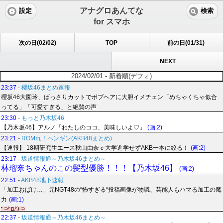
アナグロあんてな
設定
検索
for スマホ
次の日(02/02)
TOP
前の日(01/31)
NEXT
2024/02/01 - 新着順(デフォ)
23:37
-
櫻坂46まとめ速報
櫻坂46大園玲、ばっさりカットでボブヘアに大胆イメチェン「めちゃくちゃ似合
ってる」「可愛すぎる」と絶賛の声
23:30
-
もっと乃木坂46
【乃木坂46】アルノ「わたしのココ、美味しいよ♡」
(画:2)
23:21
-
ROMれ！ペンギン(AKB48まとめ)
【速報】 18期研究生エース秋山由奈ｃ大学進学せずAKB一本に絞る！
(画:2)
23:17
-
坂道情報通～乃木坂46まとめ～
林瑠奈ちゃんのこの髪型優勝！！！【乃木坂46】
(画:2)
22:51
-
AKB48地下速報
「加工おばけ…」元NGT48の“怖すぎる“投稿画像が物議、芸能人もハマる加工の魔
力
(画:1)
22:37
-
坂道情報通～乃木坂46まとめ～