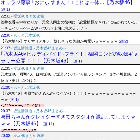
オリラジ藤森 ｢おにぃ すまん！｣ これは一体…【乃木坂46】
(画:1)
22:32
-
櫻坂46まとめ速報
菅井友香＆中村ゆりか、元恋人同士の役柄に「恋愛模様がきれいに描かれている」
＜チェイサーゲームW パワハラ上司は私の元カノ＞
22:30
-
もっと乃木坂46
【乃木坂46】すりすりアルノ、嬉しそうな笑顔が可愛いｗｗｗｗｗｗ
(画:2)
21:37
-
坂道情報通～乃木坂46まとめ～
｢乃木坂46×ビルディバイド -ブライト｣ 福岡コンビの収録ギャ
ラリー公開！！！【乃木坂46】
(画:1)
21:35
-
櫻坂46まとめ速報
乃木坂46、櫻坂46、日向坂46…“坂道メンバー”人気ランキング 3位小坂菜緒、2
位山下美月…1位は？
21:30
-
もっと乃木坂46
【乃木坂46】強風でめんめんのパンツが！！！！！ｗｗｗｗｗｗｗｗｗｗｗｗｗ
ｗｗ
(画:1)
20:37
-
坂道情報通～乃木坂46まとめ～
与田ちゃんがクレイジーすぎてスタジオが混乱してしまうｗ
ｗｗ【乃木坂46】
(画:11)
20:32
-
櫻坂46まとめ速報