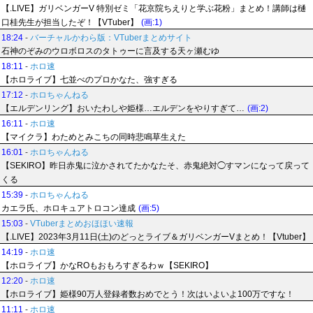
【.LIVE】ガリベンガーV 特別ゼミ「花京院ちえりと学ぶ花粉」まとめ！講師は樋
口桂先生が担当したぞ！【VTuber】
(画:1)
18:24
-
バーチャルかわら版：VTuberまとめサイト
石神のぞみのウロボロスのタトゥーに言及する天ヶ瀬むゆ
18:11
-
ホロ速
【ホロライブ】七並べのプロかなた、強すぎる
17:12
-
ホロちゃんねる
【エルデンリング】おいたわしや姫様…エルデンをやりすぎて…
(画:2)
16:11
-
ホロ速
【マイクラ】わためとみこちの同時悲鳴草生えた
16:01
-
ホロちゃんねる
【SEKIRO】昨日赤鬼に泣かされてたかなたそ、赤鬼絶対◯すマンになって戻って
くる
15:39
-
ホロちゃんねる
カエラ氏、ホロキュアトロコン達成
(画:5)
15:03
-
VTuberまとめおほほい速報
【.LIVE】2023年3月11日(土)のどっとライブ＆ガリベンガーVまとめ！【Vtuber】
14:19
-
ホロ速
【ホロライブ】かなROもおもろすぎるわｗ【SEKIRO】
12:20
-
ホロ速
【ホロライブ】姫様90万人登録者数おめでとう！次はいよいよ100万ですな！
11:11
-
ホロ速