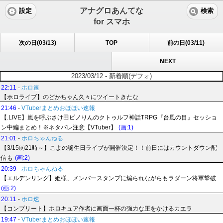
アナグロあんてな
設定
検索
for スマホ
次の日(03/13)
TOP
前の日(03/11)
NEXT
2023/03/12 - 新着順(デフォ)
22:11
-
ホロ速
【ホロライブ】のどかちゃん久々にツイートきたな
21:46
-
VTuberまとめおほほい速報
【.LIVE】嵐を呼ぶさけ田ピノりんのクトゥルフ神話TRPG『台風の目』セッショ
ン中編まとめ！※ネタバレ注意【VTuber】
(画:1)
21:01
-
ホロちゃんねる
【3/15㈬21時～】こよの誕生日ライブが開催決定！！前日にはカウントダウン配
信も
(画:2)
20:39
-
ホロちゃんねる
【エルデンリング】姫様、メンバースタンプに煽られながらもラダーン将軍撃破
(画:2)
20:11
-
ホロ速
【コンプリート】ホロキュア作者に画面一杯の強力な圧をかけるカエラ
19:47
-
VTuberまとめおほほい速報