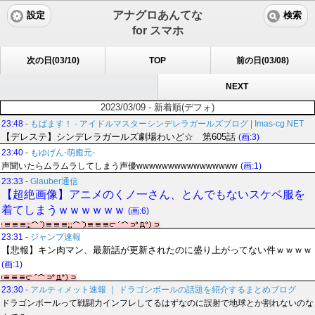
アナグロあんてな
設定
検索
for スマホ
次の日(03/10)
TOP
前の日(03/08)
NEXT
2023/03/09 - 新着順(デフォ)
23:48
-
もばます！ - アイドルマスターシンデレラガールズブログ | Imas-cg.NET
【デレステ】シンデレラガールズ劇場わいど☆ 第605話
(画:3)
23:40
-
もゆげん-萌癒元-
声聞いたらムラムラしてしまう声優wwwwwwwwwwwwwwww
(画:1)
23:33
-
Glauber通信
【超絶画像】アニメのくノ一さん、とんでもないスケベ服を
着てしまうｗｗｗｗｗｗ
(画:6)
23:31
-
ジャンプ速報
【悲報】キン肉マン、最新話が更新されたのに盛り上がってない件ｗｗｗｗ
(画:1)
23:30
-
アルティメット速報 ｜ ドラゴンボールの話題を紹介するまとめブログ
ドラゴンボールって戦闘力インフレしてるはずなのに誤射で地球とか割れないのな