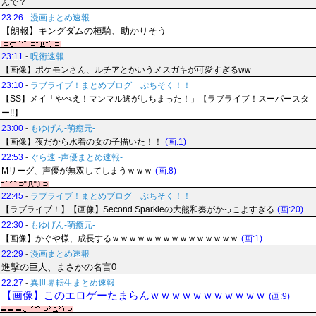
んで？
23:26
-
漫画まとめ速報
【朗報】キングダムの桓騎、助かりそう
23:11
-
呪術速報
【画像】ポケモンさん、ルチアとかいうメスガキが可愛すぎるww
23:10
-
ラブライブ！まとめブログ ぷちそく！！
【SS】メイ「やべえ！マンマル逃がしちまった！」【ラブライブ！スーパースタ
ー!!】
23:00
-
もゆげん-萌癒元-
【画像】夜だから水着の女の子描いた！！
(画:1)
22:53
-
ぐら速 -声優まとめ速報-
Mリーグ、声優が無双してしまうｗｗｗ
(画:8)
22:45
-
ラブライブ！まとめブログ ぷちそく！！
【ラブライブ！】【画像】Second Sparkleの大熊和奏がかっこよすぎる
(画:20)
22:30
-
もゆげん-萌癒元-
【画像】かぐや様、成長するｗｗｗｗｗｗｗｗｗｗｗｗｗｗｗ
(画:1)
22:29
-
漫画まとめ速報
進撃の巨人、まさかの名言0
22:27
-
異世界転生まとめ速報
【画像】このエロゲーたまらんｗｗｗｗｗｗｗｗｗｗｗ
(画:9)