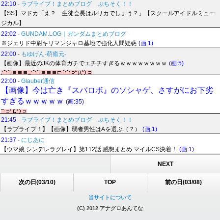
22:10
-
ラブライブ！まとめブログ ぷちそく！！
【SS】マドカ「え？ 生徒会長はルリカでしょう？」【スクールアイドルミュー
ジカル】
22:02
-
GUNDAM.LOG｜ガンダムまとめブログ
※ジェリド中尉キリマンジャロ基地で強化人間疑惑
(画:1)
22:00
-
もゆげん-萌癒元-
【画像】最近のJKの体育ガチでエチチすぎるｗｗｗｗｗｗｗｗ
(画:5)
22:00
-
Glauber通信
【画像】今は亡き『スパロボ』のソシャゲ、さすがにお下劣
すぎるｗｗｗｗｗ
(画:35)
21:45
-
ラブライブ！まとめブログ ぷちそく！！
【ラブライブ！】【画像】弱者男性はAを選ぶ（？）
(画:1)
21:37
-
にじあに
【ウマ娘 シンデレラグレイ】第112話 感想まとめ マイルCS決着！
(画:1)
NEXT
次の日(03/10)
TOP
前の日(03/08)
当サイトについて
(C) 2012 アナグロあんてな