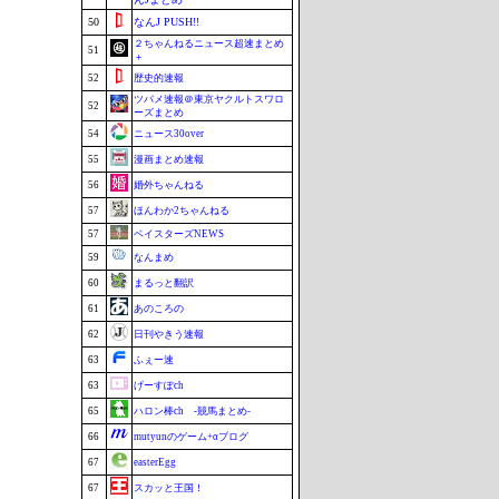
50
なんJ PUSH!!
２ちゃんねるニュース超速まとめ
51
＋
52
歴史的速報
ツバメ速報＠東京ヤクルトスワロ
52
ーズまとめ
54
ニュース30over
55
漫画まとめ速報
56
婚外ちゃんねる
57
ほんわか2ちゃんねる
57
ベイスターズNEWS
59
なんまめ
60
まるっと翻訳
61
あのころの
62
日刊やきう速報
63
ふぇー速
63
げーすぽch
65
ハロン棒ch -競馬まとめ-
66
mutyunのゲーム+αブログ
67
easterEgg
67
スカッと王国！