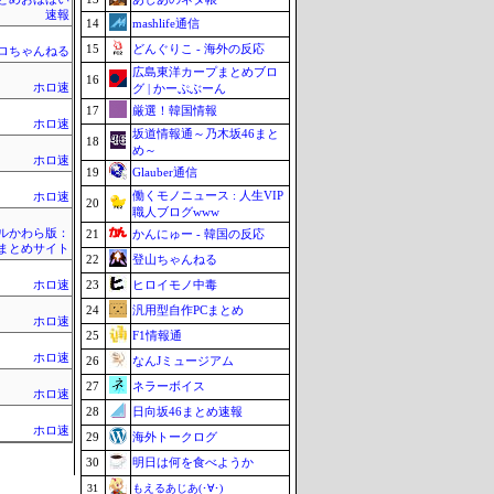
速報
14
mashlife通信
15
どんぐりこ - 海外の反応
ロちゃんねる
広島東洋カープまとめブロ
16
ホロ速
グ | かーぷぶーん
17
厳選！韓国情報
ホロ速
坂道情報通～乃木坂46まと
18
め～
ホロ速
19
Glauber通信
働くモノニュース : 人生VIP
ホロ速
20
職人ブログwww
ルかわら版：
21
かんにゅー - 韓国の反応
erまとめサイト
22
登山ちゃんねる
23
ヒロイモノ中毒
ホロ速
24
汎用型自作PCまとめ
ホロ速
25
F1情報通
ホロ速
26
なんJミュージアム
27
ネラーボイス
ホロ速
28
日向坂46まとめ速報
ホロ速
29
海外トークログ
30
明日は何を食べようか
31
もえるあじあ(･∀･)