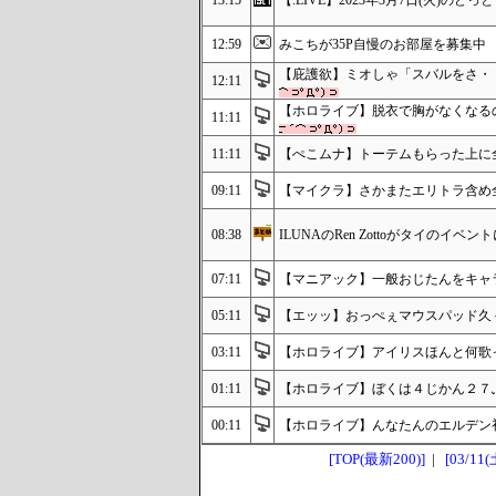
13:15
【.LIVE】2023年3月7日(火)のど
12:59
みこちが35P自慢のお部屋を募集中
【庇護欲】ミオしゃ「スバルをさ・
12:11
【ホロライブ】脱衣で胸がなくなる
11:11
11:11
【ぺこムナ】トーテムもらった上に
09:11
【マイクラ】さかまたエリトラ含め
08:38
ILUNAのRen Zottoがタイのイベント
07:11
【マニアック】一般おじたんをキャ
05:11
【エッッ】おっぺぇマウスパッド久
03:11
【ホロライブ】アイリスほんと何歌
01:11
【ホロライブ】ぼくは４じかん２７
00:11
【ホロライブ】んなたんのエルデン
[TOP(最新200)]
|
[03/11(