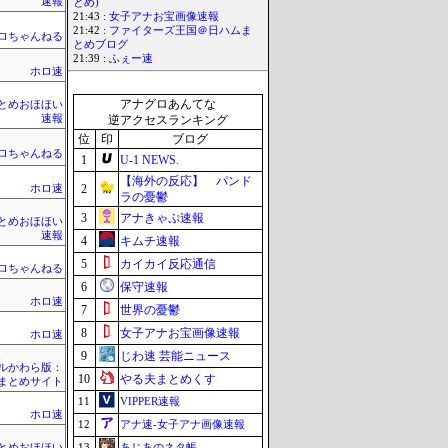
速報
とめ)
21:43 :
女子アナお宝画像速報
21:42 :
ファイターズ王国＠日ハムま
ロちゃんねる
とめブログ
21:39 :
ふぇー速
ホロ速
アナグロあんてな
rまとめおほほい
速報
逆アクセスランキング
位
印
ブログ
ロちゃんねる
1
U-1 NEWS.
【海外の反応】 パンド
2
ホロ速
ラの憂鬱
3
アナきゃぷ速報
rまとめおほほい
速報
4
キムチ速報
5
カイカイ反応通信
ロちゃんねる
6
保守速報
ホロ速
7
世界の憂鬱
8
女子アナお宝画像速報
ホロ速
9
じわ速 芸能ニュース
ルかわら版：
10
やる夫まとめくす
erまとめサイト
11
VIPPER速報
ホロ速
12
アナ速‐女子アナ画像速報
13
あじあのネタ帳
rまとめおほほい