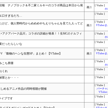
続報 ナノブロック＆不二家ミルキーのコラボ商品は本日から発
[ Vtube ]
画:1
ホ
[ Vtube ]
エ口すぎるだろ…
[ Vtube ]
迎えたけど、個人勢時代からめめめやちえりちゃんを見てた人ってど
画:1
VTube
た×アクアパーク品川」コラボの詳細が発表！！生MCのドルフィ
[ Vtube ]
ホ
[ Vtube ]
業だったらしいな
[ Vtube ]
V 「動物のヘンな生態SP」まとめ！【VTuber】
画:1
VTube
[ Vtube ]
みこち界隈
ホ
[ Vtube ]
おくれ
解禁とか・・・
[ Vtube ]
[ Vtube ]
楽しめるアニメ作品の同時視聴が開催
バーチャ
VTub
[ Vtube ]
ライブです
[ Vtube ]
VTube