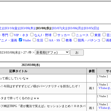
土)]
[03/10(金)]
[03/09(木)]
[03/08(水)]
[03/07(火)]
[03/06(月)]
[03/05(日)]
・専門
VIP・ネタ
なんJ・野球
サッカー
ニュース
東亜
芸
アニメ・漫画
Vtube
生活
AA・SS
教養
競馬・パチンコ
画
/03/08(水)] > 27 /件 >
2023/03/08(水)
記事タイトル
参照
サ
[ Vtube ]
って感じしていいなｗ
[ Vtube ]
まとめ！今回はすずすずとピノ様がパーソナリティを担当したぞ！
画:1
VTube
[ Vtube ]
ネタまで持ってくるのかよｗｗ
[ Vtube ]
ゥルフ神話TRPG『君が魔法で笑えば』セッションまとめ！※ネタバ
画:1
VTube