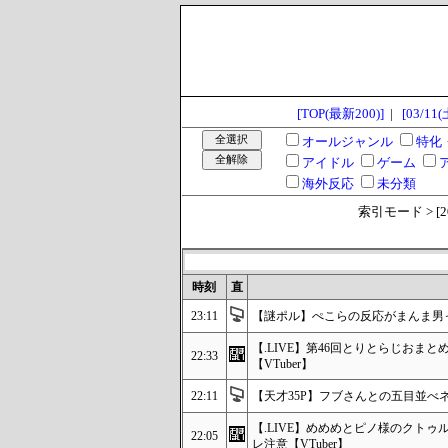
[TOP(最新200)]
|
[03/11(
オールジャンル
特化
アイドル
ゲーム
海外反応
未分類
索引モード > [2023
時刻
直
23:11
【謎ポル】ぺこらの反応がまんま男
【.LIVE】第46回とりとらじお
22:33
【VTuber】
22:11
【天才35P】フブさんとの五目並べ
【.LIVE】めめめとピノ様のクト
22:05
レ注意【VTuber】