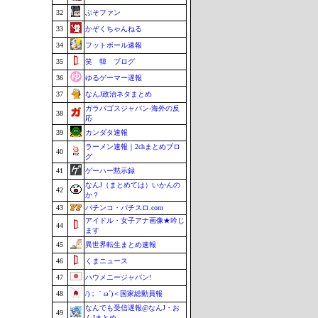
32
ぷそファン
33
かぞくちゃんねる
34
フットボール速報
35
笑 韓 ブログ
36
ゆるゲーマー遅報
37
なんJ政治ネタまとめ
ガラパゴスジャパン-海外の反
38
応
39
カンダタ速報
ラーメン速報｜2chまとめブロ
40
グ
41
ゲーハー黙示録
なんJ（まとめては）いかんの
42
か？
43
パチンコ・パチスロ.com
アイドル・女子アナ画像★吟じ
44
ます
45
異世界転生まとめ速報
46
くまニュース
47
ハウメニージャパン!
48
/)；｀ω´)＜国家総動員報
なんでも受信遅報@なんJ・お
49
んJまとめ