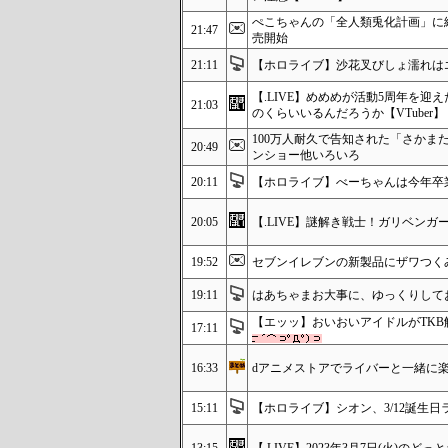
ぺこちゃんの「全人類兎化計画」に
21:47
売開始
21:11
【ホロライブ】沙花叉びしょ濡れは
【.LIVE】めめめが活動5周年を
21:03
のくらいいるんだろうか【VTuber】
100万人耐久で告知された「さかま
20:49
ンショー他いろいろ
20:11
【ホロライブ】べーちゃんは今年卒
20:05
【.LIVE】謎解き戦士！ガリベンガー
19:52
セブンイレブンの新製品にザワつく
19:11
はあちゃまお大事に、ゆっくりして
【エッッ】おいおいアイドルがTKB
17:11
16:33
dアニメストアでライバーと一緒に
15:11
【ホロライブ】シオン、3/12誕生日