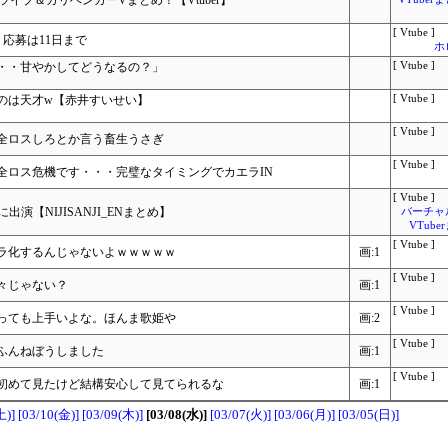
っとライブ＆ガリベンガーVまとめ！【Vtuber】
[ Vtube ]
 応募は11日まで
ホ
・・甘やかしてどうなるの？」
[ Vtube ]
のは天才w【赤井すいせい】
[ Vtube ]
[ Vtube ]
全ロスしろとか言う畜生うさぎ
[ Vtube ]
全ロス危機です・・・完璧なタイミングでカエラIN
[ Vtube ]
に出演【NIJISANJI_ENまとめ】
バーチャ
VTub
[ Vtube ]
ラ化するんじゃないよｗｗｗｗｗ
画:1
[ Vtube ]
々じゃない？
画:1
[ Vtube ]
っても上手いよな。ほんま歌姫や
画:2
[ Vtube ]
ふんねぼうしました
画:1
[ Vtube ]
初めて見たけど結構安心して見てられるな
画:1
土)]
[03/10(金)]
[03/09(木)]
[03/08(水)]
[03/07(火)]
[03/06(月)]
[03/05(日)]