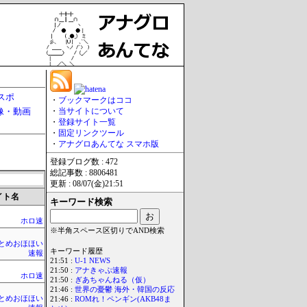
スポ
・
ブックマークはココ
像・動画
・
当サイトについて
・
登録サイト一覧
・
固定リンクツール
・
アナグロあんてな スマホ版
登録ブログ数 : 472
総記事数 : 8806481
更新 : 08/07(金)21:51
イト名
キーワード検索
ホロ速
※半角スペース区切りでAND検索
rまとめおほほい
キーワード履歴
速報
21:51 :
U-1 NEWS
21:50 :
アナきゃぷ速報
ホロ速
21:50 :
ぎあちゃんねる（仮）
21:46 :
世界の憂鬱 海外・韓国の反応
rまとめおほほい
21:46 :
ROMれ！ペンギン(AKB48ま