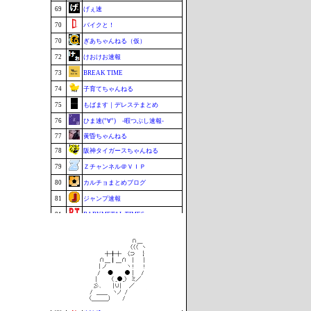
69
げぇ速
70
バイクと！
70
ぎあちゃんねる（仮）
72
けおけお速報
73
BREAK TIME
74
子育てちゃんねる
75
もばます｜デレステまとめ
76
ひま速(°∀°) -暇つぶし速報-
77
黄昏ちゃんねる
78
阪神タイガースちゃんねる
79
Ｚチャンネル＠ＶＩＰ
80
カルチョまとめブログ
81
ジャンプ速報
81
BABYMETAL TIMES
83
鷹速@ホークスまとめブログ
84
footballnet【サッカー5chまとめ】
85
もきゅ速(*´ω`*)人(´･ェ･｀)
86
ポーランドボール 翻訳
87
VTuberNews
88
チゲ速