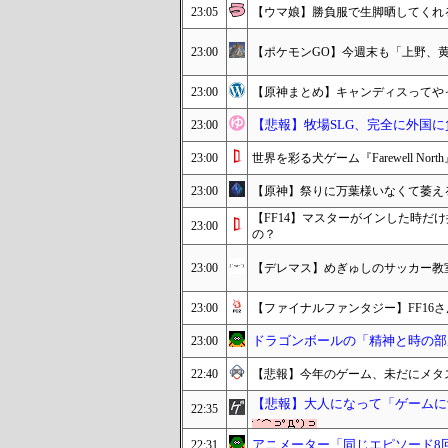
23:05
【ウマ娘】勝負服で生脚晒してくれ
23:00
【ポケモンGO】今週末も「上野、
23:00
【原神まとめ】キャンディスってや
【悲報】牧場SLG、完全に外国に
23:00
23:00
世界を彩る犬ゲーム『Farewell N
23:00
【原神】祭りに万葉様いなくて萎え
【FF14】マスターがインした時だ
23:00
の？
23:00
【デレマス】めぎゅしのサッカー教
23:00
【ファイナルファンタジー】FF16
ドラゴンボールの「精神と時の部
23:00
22:40
【悲報】今年のゲーム、未だにメタス
【悲報】大人になって「ゲームに
22:35
アニメーター「同じエピソード8
22:31