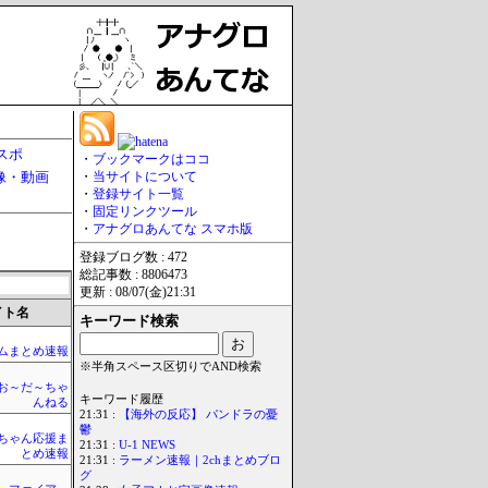
スポ
・
ブックマークはココ
像・動画
・
当サイトについて
・
登録サイト一覧
・
固定リンクツール
・
アナグロあんてな スマホ版
登録ブログ数 : 472
総記事数 : 8806473
更新 : 08/07(金)21:31
イト名
キーワード検索
ムまとめ速報
※半角スペース区切りでAND検索
お～だ～ちゃ
キーワード履歴
んねる
21:31 :
【海外の反応】 パンドラの憂
鬱
ちゃん応援ま
21:31 :
U-1 NEWS
とめ速報
21:31 :
ラーメン速報｜2chまとめブロ
グ