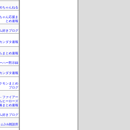
とめちゃんねる
ちゃん応援ま
とめ速報
ム好きブログ
カンダタ速報
ムまとめ速報
ーハー黙示録
カンダタ速報
ケモンまとめ
ブログ
 - ファイアー
ムヒーローズ
略まとめ速報
ム好きブログ
ム2ch雑談所