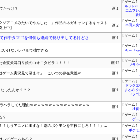
[ ゲーム ]
ルフレch.
てたっけ？
画:1
エムブレ
攻
[ ゲーム ]
クソアニメみたいでやんした…」作品のネガキャンするキャスト
画:2
本田未央
炎上中】
[ ゲーム ]
て作中タマゴを何個も連続で捻り出してるけどさ…
画:1
[ ゲーム ]
してはいけないレベルで強すぎる
Apex L
[ ゲーム ]
た金髪犬耳口リ娘のコオニタビラコ！！！
画:12
ブラウ
[ ゲーム ]
はゲーム実況見て済まそ」←こいつの存在意義ｗ
画:1
[ ゲーム ]
ドラクエ
くなったんか？？？
画:1
まとめ 
｜ドラゴ
ヘラヘラしてた理由ｗｗｗｗｗｗｗｗｗｗｗｗｗｗｗｗ
[ ゲーム ]
画:1
社畜
[ ゲーム ]
る？
ゲー
！！もうアニメに出すな！別のポケモンを主役にしろ！！！」←
[ ゲーム ]
ポケモ
[ ゲーム ]
とけってゲームある？
画:1