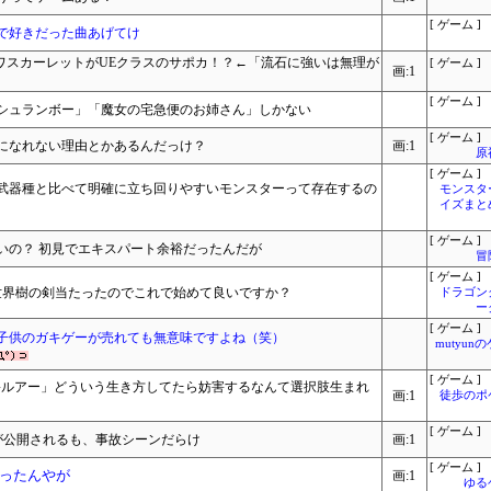
[ ゲーム ]
で好きだった曲あげてけ
ワスカーレットがUEクラスのサポカ！？←「流石に強いは無理が
[ ゲーム ]
画:1
[ ゲーム ]
シュランボー」「魔女の宅急便のお姉さん」しかない
[ ゲーム ]
になれない理由とかあるんだっけ？
画:1
原
[ ゲーム ]
武器種と比べて明確に立ち回りやすいモンスターって存在するの
モンスタ
イズまと
[ ゲーム ]
いの？ 初見でエキスパート余裕だったんだが
冒
[ ゲーム ]
世界樹の剣当たったのでこれで始めて良いですか？
ドラゴン
ー
[ ゲーム ]
子供のガキゲーが売れても無意味ですよね（笑）
mutyun
[ ゲーム ]
妨害ルアー」どういう生き方してたら妨害するなんて選択肢生まれ
画:1
徒歩のポ
[ ゲーム ]
映像が公開されるも、事故シーンだらけ
画:1
[ ゲーム ]
ったんやが
画:1
ゆる