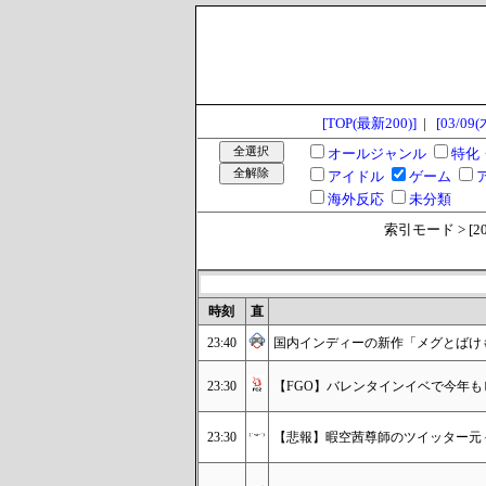
[TOP(最新200)]
|
[03/09(
オールジャンル
特化
アイドル
ゲーム
海外反応
未分類
索引モード > [2023
時刻
直
23:40
国内インディーの新作「メグとばけもの」が
23:30
【FGO】バレンタインイベで今年
23:30
【悲報】暇空茜尊師のツイッター元