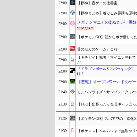
22:00
【原神】音ゲーの改善案
22:00
【原神まとめ】着ぐるみ界隈も原神
メガテンマニアのあなたが一番好
22:00
22:00
【ポケモンGO】朝からポケ活して
22:00
昔のセガのゲーム←これ
【キチガイ】識者「マイニン見せて」
22:00
だ」
『ドラゴンボールZ スパーキング!
22:00
け？
【悲報】オープンワールドのゲー
22:00
21:40
モンハンライズ：サンブレイク い
21:30
【FGO】出揃ったが全員キャラ立っ
21:30
【ポケモンGO】スポアワの「進化X
21:30
【ポケマス】ベルムシャで無理やり