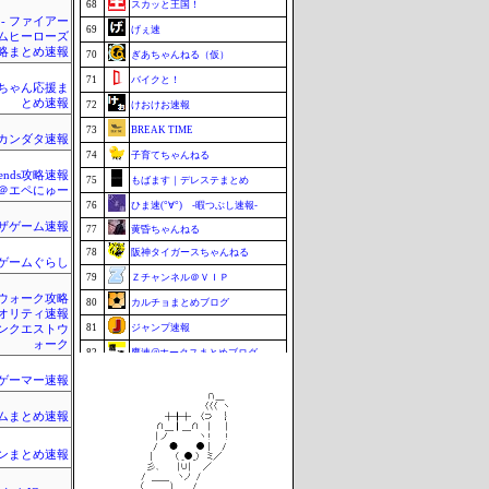
68
スカッと王国！
 - ファイアー
69
げぇ速
ムヒーローズ
略まとめ速報
70
ぎあちゃんねる（仮）
71
バイクと！
ちゃん応援ま
とめ速報
72
けおけお速報
73
BREAK TIME
カンダタ速報
74
子育てちゃんねる
egends攻略速報
75
もばます｜デレステまとめ
＠エペにゅー
76
ひま速(°∀°) -暇つぶし速報-
ザゲーム速報
77
黄昏ちゃんねる
78
阪神タイガースちゃんねる
ゲームぐらし
79
Ｚチャンネル＠ＶＩＰ
ウォーク攻略
80
カルチョまとめブログ
クオリティ速報
81
ジャンプ速報
ンクエストウ
ォーク
82
鷹速@ホークスまとめブログ
83
BABYMETAL TIMES
ゲーマー速報
83
footballnet【サッカー5chまとめ】
ムまとめ速報
85
もきゅ速(*´ω`*)人(´･ェ･｀)
86
ポーランドボール 翻訳
ンまとめ速報
86
VTuberNews