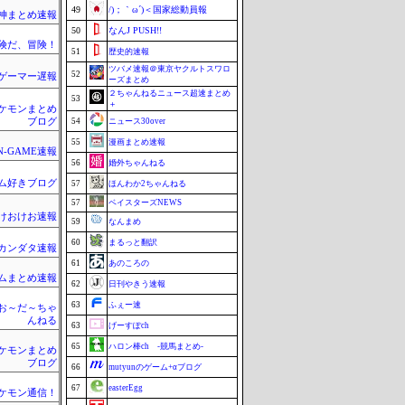
49
/)；｀ω´)＜国家総動員報
神まとめ速報
50
なんJ PUSH!!
険だ、冒険！
51
歴史的速報
ツバメ速報＠東京ヤクルトスワロ
52
ゲーマー遅報
ーズまとめ
２ちゃんねるニュース超速まとめ
53
＋
ケモンまとめ
ブログ
54
ニュース30over
55
漫画まとめ速報
N-GAME速報
56
婚外ちゃんねる
ム好きブログ
57
ほんわか2ちゃんねる
57
ベイスターズNEWS
けおけお速報
59
なんまめ
60
まるっと翻訳
カンダタ速報
61
あのころの
ムまとめ速報
62
日刊やきう速報
63
ふぇー速
お～だ～ちゃ
んねる
63
げーすぽch
65
ハロン棒ch -競馬まとめ-
ケモンまとめ
ブログ
66
mutyunのゲーム+αブログ
67
easterEgg
ケモン通信！