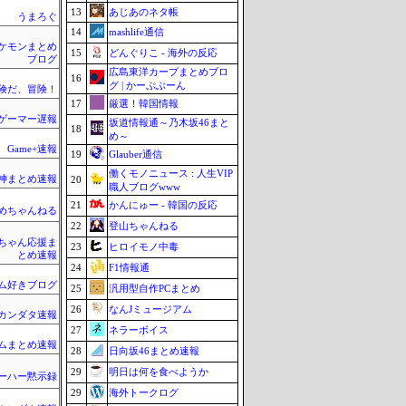
13
あじあのネタ帳
うまろぐ
14
mashlife通信
ケモンまとめ
15
どんぐりこ - 海外の反応
ブログ
広島東洋カープまとめブロ
16
グ | かーぷぶーん
険だ、冒険！
17
厳選！韓国情報
ゲーマー遅報
坂道情報通～乃木坂46まと
18
め～
Game+速報
19
Glauber通信
働くモノニュース : 人生VIP
神まとめ速報
20
職人ブログwww
21
かんにゅー - 韓国の反応
とめちゃんねる
22
登山ちゃんねる
ちゃん応援ま
23
ヒロイモノ中毒
とめ速報
24
F1情報通
ム好きブログ
25
汎用型自作PCまとめ
26
なんJミュージアム
カンダタ速報
27
ネラーボイス
ムまとめ速報
28
日向坂46まとめ速報
29
明日は何を食べようか
ーハー黙示録
29
海外トークログ