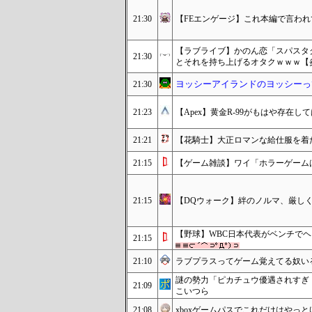
21:30
【FEエンゲージ】これ本編で言われ
【ラブライブ】かのん恋「スパスタ
21:30
とそれを持ち上げるオタクｗｗｗ【
ヨッシーアイランドのヨッシーっ
21:30
21:23
【Apex】黄金R-99がもはや存在
21:21
【花騎士】大正ロマンな給仕服を着
21:15
【ゲーム雑談】ワイ「ホラーゲーム
21:15
【DQウォーク】絆のノルマ、厳し
【野球】WBC日本代表がベンチで
21:15
21:10
ラブプラスってゲーム覚えてる奴い
謎の勢力「ピカチュウ優遇されすぎ
21:09
こいつら
21:08
xboxゲームパスでこれだけはやっ