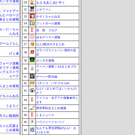
カンダタ速報
29
もえるあじあ(･∀･)
32
ぷそファン
 - ファイアー
ムヒーローズ
33
かぞくちゃんねる
略まとめ速報
34
フットボール速報
お～だ～ちゃ
35
笑 韓 ブログ
んねる
36
ゆるゲーマー遅報
ゲームぐらし
37
なんJ政治ネタまとめ
ガラパゴスジャパン-海外の反
38
げぇ速
応
39
カンダタ速報
ウォーク攻略
ラーメン速報｜2chまとめブロ
クオリティ速報
40
グ
ンクエストウ
ォーク
41
ゲーハー黙示録
42
パチンコ・パチスロ.com
ムまとめ速報
なんJ（まとめては）いかんの
42
か？
イちゃんねる
アイドル・女子アナ画像★吟じ
44
ます
うまろぐ
45
異世界転生まとめ速報
46
くまニュース
東方スレ観測所
46
ハウメニージャパン!
ちゃん応援ま
なんでも受信遅報@なんJ・お
とめ速報
48
んJまとめ