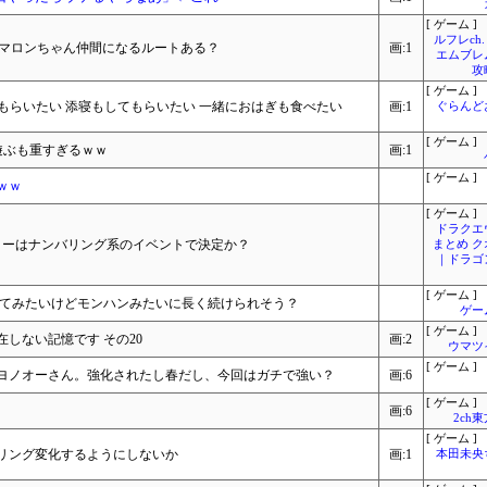
[ ゲーム ]
ルフレch.
でマロンちゃん仲間になるルートある？
画:1
エムブレ
攻
[ ゲーム ]
もらいたい 添寝もしてもらいたい 一緒におはぎも食べたい
画:1
ぐらんど
[ ゲーム ]
で遊ぶも重すぎるｗｗ
画:1
[ ゲーム ]
ｗｗ
[ ゲーム ]
ドラクエ
リーはナンバリング系のイベントで決定か？
まとめ 
｜ドラゴ
[ ゲーム ]
ってみたいけどモンハンみたいに長く続けられそう？
ゲー
[ ゲーム ]
しない記憶です その20
画:2
ウマツ
[ ゲーム ]
ヨノオーさん。強化されたし春だし、今回はガチで強い？
画:6
[ ゲーム ]
画:6
2ch
[ ゲーム ]
リング変化するようにしないか
画:1
本田未央