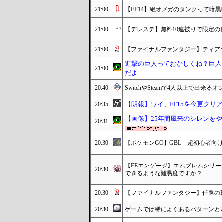
21:00
【FF14】絶オメガのタンクって暗
21:00
【デレステ】無料10連被りで限定
21:00
【ファイナルファンタジー】ティアキ
進撃の巨人っておかしくね？巨人
21:00
だよ
20:40
SwitchやSteamで4人以上で出
【朗報】ワイ、FF15を今更クリ
20:35
【画像】25年間風来のシレンを
20:31
20:30
【ポケモンGO】GBL「超初心者向
【FEエンゲージ】エムブレムシリ
20:30
できるような難易度ですか？
20:30
【ファイナルファンタジー】任豚のF
20:30
ゲームでは稀によくあるパターンと