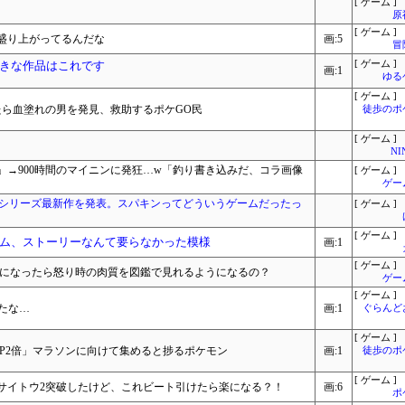
[ ゲーム ]
原
[ ゲーム ]
盛り上がってるんだな
画:5
冒
きな作品はこれです
[ ゲーム ]
画:1
ゆる
[ ゲーム ]
たら血塗れの男を発見、救助するポケGO民
徒歩のポ
[ ゲーム ]
NI
→900時間のマイニンに発狂…w「釣り書き込みだ、コラ画像
[ ゲーム ]
ゲー
』シリーズ最新作を発表。スパキンってどういうゲームだったっ
[ ゲーム ]
[ ゲーム ]
ム、ストーリーなんて要らなかった模様
画:1
[ ゲーム ]
つになったら怒り時の肉質を図鑑で見れるようになるの？
ゲー
[ ゲーム ]
たな…
画:1
ぐらんど
[ ゲーム ]
P2倍」マラソンに向けて集めると捗るポケモン
画:1
徒歩のポ
[ ゲーム ]
サイトウ2突破したけど、これビート引けたら楽になる？！
画:6
ポ