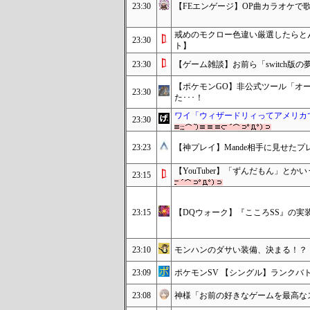
23:30
【FEエンゲージ】OP曲カラオケで
戒めのモクロー色違い厳選したらと
23:30
ト】
23:30
【ゲーム雑談】お前ら「switch
【ポケモンGO】非公式ツール「オー
23:30
た･･･！
ワイ「ウィザードリィってアメリカ
23:30
23:23
【神プレイ】Mande相手に見せたプ
【YouTuber】「ずんだもん」とか
23:15
23:15
【DQウォーク】『こころSS』の実
23:10
モンハンのダサい装備、決まる！？
23:09
ポケモンSV 【シングル】ランクバ
23:08
神様「お前の好きなゲームを最高な