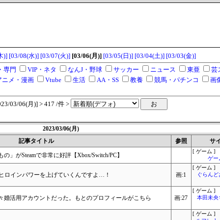
木)]
[03/08(水)]
[03/07(火)]
[03/06(月)]
[03/05(日)]
[03/04(土)]
[03/03(金)]
・専門
VIP・ネタ
なんJ・野球
サッカー
ニュース
東亜
芸
アニメ・漫画
Vtube
生活
AA・SS
教養
競馬・パチンコ
画
/03/06(月)] > 417 /件 >
2023/03/06(月)
記事タイトル
参照
サ
[ ゲーム ]
Steamで非常に好評【Xbox/Switch/PC】
ゲー
[ ゲーム ]
もヒロインパワーを上げていくんですよ…！
画:1
ぐらんど
[ ゲーム ]
々婚活用アカウントだった。もとのプロフィールがこちら
画:27
本田未央
[ ゲーム ]