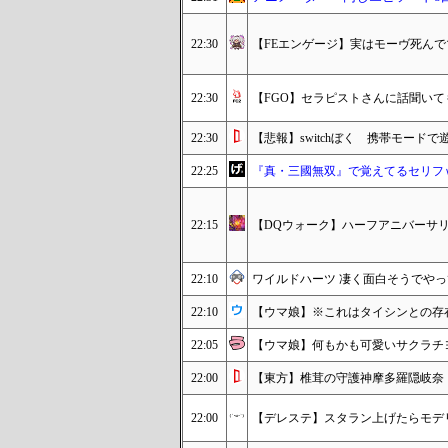
22:30
【FEエンゲージ】実はモーヴ死ん
22:30
【FGO】セラピストさんに話聞いて
22:30
【悲報】switchぼく 携帯モード
22:25
『真・三國無双』で覚えてるセリフ
22:15
【DQウォーク】ハーフアニバーサ
22:10
ワイルドハーツ 凄く面白そうでや
22:10
【ウマ娘】※これはタイシンとの存在
22:05
【ウマ娘】何もかも可愛いサクラチ
22:00
【東方】椎茸の守護神摩多羅隠岐奈
22:00
【デレステ】スタラン上げたらモデ