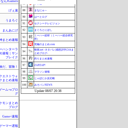
なんJGamers
88
チゲ速
げぇ速
88
まなにゅ～
90
はーとログ
うまろぐ
91
セクシーテレビジョン
92
まぐろとにぼし
まんあにげ
ミーハー総研（ミーハー総合研究
93
所）
神まとめ速報
94
究極のまとめ.com
ーハンターラ
映画.net -ネタバレ|感想|評判 2chま
94
め速報｜サン
とめブログ-
ブレイク
96
釣りまとめ速報
97
ZAPZAP!
険だ、冒険！
98
マラソン速報
クエストウォ
99
じゃぽにか反応帳
クまとめ速報
100
みそパンNEWS
のゲーム+αブロ
Update 08/07 20:38
グ
ケモンまとめ
ブログ
Game+速報
ゲーマー遅報