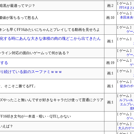
[ ゲーム ]
黒暗黒が最適ってマジ？
画:2
FF14ま
[ ゲーム ]
の価値が落ちるって怒る人
画:10
本田未央
[ ゲーム ]
ンも早くFF16みたいにちゃんとプレイしてる動画を見せろよ
ゲー
化する時にあんな大きな体積の肉の塊どこから出てきたん
[ ゲーム ]
画:1
[ ゲーム ]
来るオンライン対応の面白いゲームって何がある？
ゲー
[ ゲーム ]
アする
画:19
ゲ
やり続けている奴のスーファミｗｗｗ
[ ゲーム ]
画:1
[ ゲーム ]
け、そこそこ勝てるPT」
画:1
徒歩のポ
[ ゲーム ]
ーズやったこと無いんですが好きなキャラだけ使って普通にクリア
ルフレch.
画:1
エムブレ
攻
[ ゲーム ]
F16叩き文句が一本道・暗い・QTEしかない
ゲー
[ ゲーム ]
いえば？
大人のゲー
[ ゲーム ]