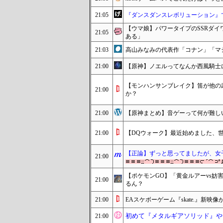
21:05
『ダンスダンスレボリューション』
【ウマ娘】パワータイプのSSRダイ
21:05
ある」
21:03
高山みなみの代表作「コナン」「マ
21:00
【原神】ノエルってなんか西風騎士
【モンハンサンブレイク】笛が他の
21:00
か？
21:00
【原神まとめ】音ゲーって何が難し
21:00
【DQウォーク】最近始めました、
【正論】ずっと思ってましたが、女
21:00
【ポケモンGO】「黄金ルアーvs
21:00
るん？
21:00
EAスケボーゲーム『skate.』新
初めて『メタルギアソリッド』や
21:00