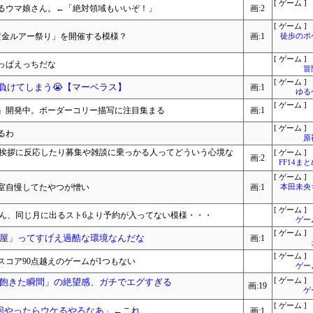
[ ゲーム ]
るウマ娘さん。←「絶対領域もいいぞ！」
画:2
[ ゲーム ]
黄金ルアー祭り」を開催する模様？
画:1
徒歩のポ
[ ゲーム ]
っぱえっちだな
冒
[ ゲーム ]
負けてしまう😭【マーベラス】
画:1
ゆる
[ ゲーム ]
orth』開発中。ボーダーコリー描写に注目集まる
画:1
[ ゲーム ]
るわ
原
け挨拶に反応したり募集や雑談に乗っかる人ってどういう心境な
[ ゲーム ]
画:2
FF14ま
[ ゲーム ]
室自慢してたやつが憎い
画:1
本田未央
[ ゲーム ]
さん、同じ月に出るスト6より予約が入ってない模様・・・
ゲー
[ ゲーム ]
屋」ってすげえ過酷な環境なんだな
画:1
[ ゲーム ]
コア90点越えのゲームが1つもない
ゲー
飽きた瞬間」の絶望感、ガチでエグすぎる
[ ゲーム ]
画:19
ゲ
[ ゲーム ]
回やったらウケるやろなあ」←これ
画:1