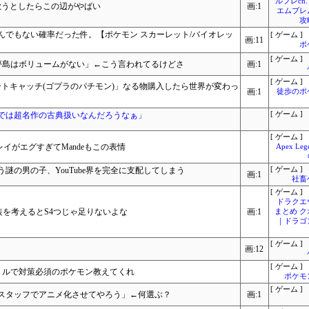
ルフレch.
歌うとしたらこの辺がやばい
画:1
エムブレ
攻
んでもない確率だった件。【ポケモン スカーレット/バイオレッ
[ ゲーム ]
画:11
ポ
[ ゲーム ]
版の夢島はボリュームがない」←こう言われてるけどさ
画:1
[ ゲーム ]
トキャッチ(ゴプラのパチモン)」なる物購入したら世界が変わっ
画:1
徒歩のポ
では超名作の古典扱いなんだろうなぁ」
[ ゲーム ]
[ ゲーム ]
レイがエグすぎてMandeもこの表情
Apex L
いう謎の男の子、YouTube界を完全に支配してしまう
[ ゲーム ]
画:1
社畜
[ ゲーム ]
ドラクエ
装を考えるとS4つじゃ足りないよな
画:1
まとめ 
｜ドラゴ
[ ゲーム ]
画:12
[ ゲーム ]
トルで対策必須のポケモン教えてくれ
ポケモ
[ ゲーム ]
スタッフでアニメ化させてやろう」←何選ぶ？
画:1