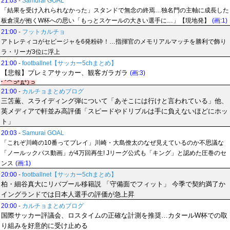
21:03
-
Samurai GOAL
「結果を受け入れられなかった」スタンドで無念の終焉…独名門の主軸に成長した
板倉滉が抱くW杯への思い「もっとスケールの大きい選手に…」【現地発】
(画:1)
21:00
-
フットカルチョ
アトレティコがセビージャを6発粉砕！…指揮官のメモリアルマッチを勝利で飾り
ラ・リーガ3位に浮上
21:00
-
footballnet【サッカー5chまとめ】
【悲報】プレミアサッカー、観客ガラガラ
(画:3)
21:00
-
カルチョまとめブログ
三笘薫、スライディング弾について「あそこには行けと言われている」他、
英メディアで軒並み高評価「スピードやドリブルは手に負えないほどにホッ
ト」
20:03
-
Samurai GOAL
「これぞ川崎の10番ってプレイ」川崎・大島僚太のなぜ見えているのか不思議な
「ノールックパス動画」が4万回再生! Jリーグ公式も「キング」と認めた圧巻のセ
ンス
(画:1)
20:00
-
footballnet【サッカー5chまとめ】
柏・細谷真大にリバプール移籍説 「守備面でフィット」 今季で契約満了か
イングランドでは日本人選手の評価が急上昇
20:00
-
カルチョまとめブログ
国際サッカー評議会、ロスタイムの正確な計測を推奨…カタールW杯での取
り組みを好意的に受け止める