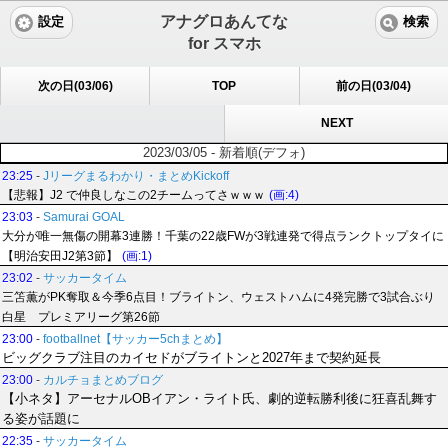
アナグロあんてな
設定
検索
for スマホ
次の日(03/06)
TOP
前の日(03/04)
NEXT
2023/03/05 - 新着順(デフォ)
23:25
-
Jリーグまるわかり・まとめKickoff
【悲報】J2 で仲良しなこの2チームってさｗｗｗ
(画:4)
23:03
-
Samurai GOAL
大分が唯一無傷の開幕3連勝！千葉の22歳FWが3戦連発で得点ランクトップタイに
【明治安田J2第3節】
(画:1)
23:02
-
サッカータイム
三笘薫がPK奪取＆今季6点目！ブライトン、ウェストハムに4発完勝で3試合ぶり
白星 プレミアリーグ第26節
23:00
-
footballnet【サッカー5chまとめ】
ビッグクラブ注目のカイセドがブライトンと2027年まで契約延長
23:00
-
カルチョまとめブログ
【小ネタ】アーセナルOBイアン・ライト氏、劇的逆転勝利後に狂喜乱舞す
る姿が話題に
22:35
-
サッカータイム