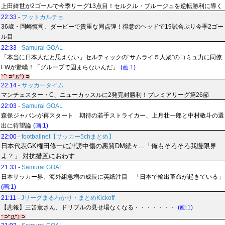
上田綺世が2ゴールで今季リーグ13点目！セルクル・ブルージュを逆転勝利に導く
22:33
-
フットカルチョ
36歳・岡崎慎司、ダービーで貴重な同点弾！得意のヘッドで19試合ぶり今季2ゴー
ル目
22:33
-
Samurai GOAL
「本当に日本人だと思えない」セルティックの“サムライ５人衆”のコミュ力に同僚
FWが驚嘆！「グループで固まらないんだ」
(画:1)
22:14
-
サッカータイム
マンチェスター・C、ニューカッスルに2発完封勝利！プレミアリーグ第26節
22:03
-
Samurai GOAL
森保ジャパンが再スタート 期待の若手ストライカー、上月壮一郎と中村敬斗の選
出に待望論
(画:1)
22:00
-
footballnet【サッカー5chまとめ】
日本代表GK権田修一に誹謗中傷の悪質DM続々…「俺もそろそろ我慢限界
よ？」 対抗措置におわす
21:33
-
Samurai GOAL
日本サッカー界、海外組急増の成長に英紙注目 「日本で輸出革命が起きている」
(画:1)
21:11
-
Jリーグまるわかり・まとめKickoff
【悲報】三笘薫さん、ドリブルの見せ場なくなる・・・・・・・
(画:1)