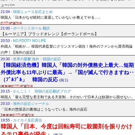
ューバー
21:04
-
韓国ニュース反応まとめ
韓国人「日本がなぜ絶対に衰退していかないか教えてやる…」
21:00
-
ポーランドボール 翻訳
【ルーマニア】ブラッドオレンジ【ポーランドボール】
20:53
-
NO FOOTY NO LIFE
外国人「戦術が..」韓国代表監督にクリンスマン就任！海外のファンから賛否両論
の声！【海外の反応】
20:30
-
世界の憂鬱 海外・韓国の反応
【韓国経済危機】韓国人「韓国の対外債務史上最大…短期
外債比率も11年ぶりに最高」→「国が滅んで行きますね‥
（ﾌﾞﾙﾌﾞﾙ」 韓国の反応
(画:1)
20:15
-
かんこく！ 韓国の反応翻訳ブログ
韓国人「最も完璧な君主制である天皇制…そのせいで日本人は奴隷から脱せない」
20:10
-
海外の反応ジャーナル
「日本の惣菜店の裏側はこうなっている」海外の反応
19:55
-
カイカイ反応通信
韓国人「日本、今度は回転寿司に殺菌剤を振りかけ
るテロ事件が発生」