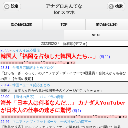
アナグロあんてな
設定
検索
for スマホ
次の日(02/28)
TOP
前の日(02/26)
NEXT
2023/02/27 - 新着順(デフォ)
23:55
-
カイカイ反応通信
韓国人「福岡を占領した韓国人たち…」
(画:11)
23:31
-
台湾反応翻訳まとめブログ
「ぼっち・ざ・ろっく」のアニメオブ・ザ・イヤーで8冠受賞！台湾人からも喜び
の声！【台湾の反応】
23:04
-
韓国ニュース反応まとめ
韓国人「日本人女性から見た韓国男子のイメージがこちらｗｗｗ」
23:00
-
【海外の反応】 パンドラの憂鬱
海外「日本人は何者なんだ…」 カナダ人YouTuber
が日本人の仕事の速さに驚愕
(画:1)
22:46
-
マニア・オブ・フットボール 〜名将からの提言〜
【海外の反応】セルティックファンにずっと勝ち続けて飽きないか聞いた結果…