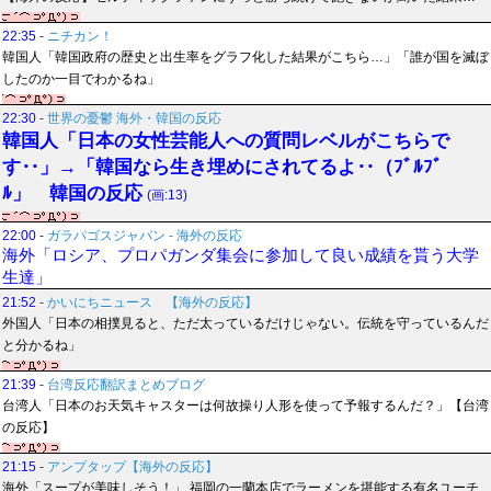
22:35
-
ニチカン！
韓国人「韓国政府の歴史と出生率をグラフ化した結果がこちら…」「誰が国を滅ぼ
したのか一目でわかるね」
22:30
-
世界の憂鬱 海外・韓国の反応
韓国人「日本の女性芸能人への質問レベルがこちらで
す‥」→「韓国なら生き埋めにされてるよ‥（ﾌﾞﾙﾌﾞ
ﾙ」 韓国の反応
(画:13)
22:00
-
ガラパゴスジャパン - 海外の反応
海外「ロシア、プロパガンダ集会に参加して良い成績を貰う大学
生達」
21:52
-
かいにちニュース 【海外の反応】
外国人「日本の相撲見ると、ただ太っているだけじゃない。伝統を守っているんだ
と分かるね」
21:39
-
台湾反応翻訳まとめブログ
台湾人「日本のお天気キャスターは何故操り人形を使って予報するんだ？」【台湾
の反応】
21:15
-
アンプタップ【海外の反応】
海外「スープが美味しそう！」 福岡の一蘭本店でラーメンを堪能する有名ユーチ