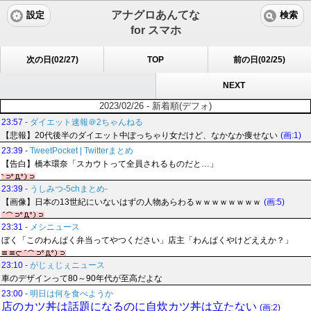
アナグロあんてな
設定
検索
for スマホ
次の日(02/27)
TOP
前の日(02/25)
NEXT
2023/02/26 - 新着順(デフォ)
23:57
-
ダイエット速報＠2ちゃんねる
【悲報】20代後半のダイエット中ぽっちゃり女だけど、なかなか痩せない
(画:1)
23:39
-
TweetPocket | Twitterまとめ
【告白】橋本環奈「スカウトって全員されるものだと…」
23:39
-
うしみつ-5chまとめ-
【画像】日本の13世紀にいないはずの人物あらわるｗｗｗｗｗｗｗｗ
(画:5)
23:31
-
メシニュース
ぼく「このわんぱく弁当ってやつください」店主「わんぱくやけどええか？」
23:10
-
がじぇじぇニュース
車のデザインって80～90年代が至高だよな
23:00
-
明日は何を食べようか
店のカツ丼は話題になるのに自炊カツ丼は立たない
(画:2)