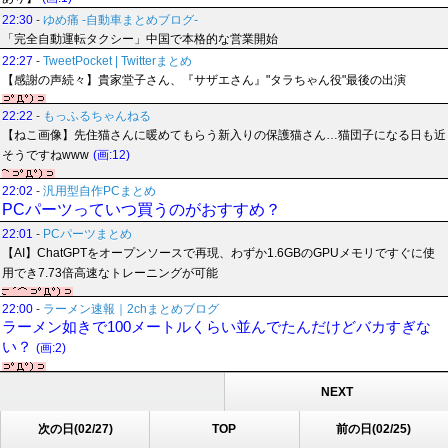
22:30
-
ゆめ痛 -自動車まとめブログ-
「完全自動運転タクシー」中国で本格的な営業開始
22:27
-
TweetPocket | Twitterまとめ
【感謝の声続々】貴家堂子さん、『サザエさん』"タラちゃん役"最後の出演
22:22
-
もっふるちゃんねる
【ねこ画像】先住猫さんに暖めてもらう新入りの保護猫さん…猫団子になる日も近
そうですねwww
(画:12)
22:02
-
汎用型自作PCまとめ
PCパーツっていつ買うのがおすすめ？
22:01
-
PCパーツまとめ
【AI】ChatGPTをオープンソースで再現、わずか1.6GBのGPUメモリですぐに使
用でき7.73倍高速なトレーニングが可能
22:00
-
ラーメン速報｜2chまとめブログ
ラーメン如きで100メートルくらい並んでたんだけどバカすぎな
い？
(画:2)
NEXT
次の日(02/27)
TOP
前の日(02/25)