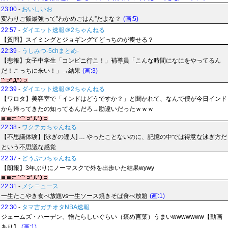
23:00
-
おいしいお
変わりご飯最強って”わかめごはん”だよな？
(画:5)
22:57
-
ダイエット速報＠2ちゃんねる
【質問】スイミングとジョギングてどっちのが痩せる？
22:39
-
うしみつ-5chまとめ-
【悲報】女子中学生「コンビニ行こ！」補導員「こんな時間になにをやってるん
だ！こっちに来い！」→結果
(画:3)
22:39
-
ダイエット速報＠2ちゃんねる
【ワロタ】美容室で「インドはどうですか？」と聞かれて、なんで僕が今日インド
から帰ってきたの知ってるんだろ→勘違いだったｗｗｗ
22:38
-
ワクテカちゃんねる
【不思議体験】[泳ぎの達人] … やったことないのに、記憶の中では得意な泳ぎ方だ
という不思議な感覚
22:37
-
どうぶつちゃんねる
【朗報】3年ぶりにノーマスクで外を出歩いた結果wywy
22:31
-
メシニュース
一生たこやき食べ放題vs一生ソース焼きそば食べ放題
(画:1)
22:30
-
タマ吉ガチオタNBA速報
ジェームズ・ハーデン、憎たらしいぐらい（褒め言葉）うまいwwwwwww【動画
あり】
(画:1)