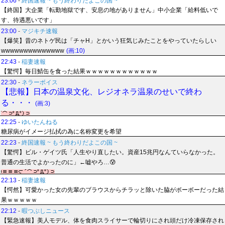
23:06
-
終国速報 ~ もう終わりだよこの国 ~
【終国】大企業「転勤地獄です、安息の地がありません」中小企業「給料低いで
す、待遇悪いです」
23:00
-
マジキチ速報
【爆笑】昔のネトゲ民は「チャH」とかいう狂気じみたことをやっていたらしい
wwwwwwwwwwwwww
(画:10)
22:43
-
稲妻速報
【驚愕】毎日鯖缶を食った結果ｗｗｗｗｗｗｗｗｗｗｗｗ
22:30
-
ネラーボイス
【悲報】日本の温泉文化、レジオネラ温泉のせいで終わ
る・・・
(画:3)
22:25
-
ゆいたんねる
糖尿病がイメージ払拭の為に名称変更を希望
22:23
-
終国速報 ~ もう終わりだよこの国 ~
【驚愕】ビル・ゲイツ氏「人生やり直したい。資産15兆円なんていらなかった。
普通の生活でよかったのに」←嘘やろ…😰
22:13
-
稲妻速報
【愕然】可愛かった女の先輩のブラウスからチラッと除いた脇がボーボーだった結
果ｗｗｗｗｗ
22:12
-
暇つぶしニュース
【緊急速報】美人モデル、体を食肉スライサーで輪切りにされ頭だけ冷凍保存され