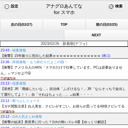
アナグロあんてな
設定
検索
for スマホ
次の日(02/27)
TOP
前の日(02/25)
NEXT
2023/02/26 - 新着順(デフォ)
23:43
-
稲妻速報
【衝撃】15年振りに告白した結果ｗｗｗｗｗｗｗｗｗｗｗｗｗｗ
(画:1)
23:36
-
終国速報 ~ もう終わりだよこの国 ~
【衝撃】アメリカ人の46%「スマホだけで仕事しています。PCは必要ありませ
ん」←マジかよ!?😲
23:13
-
稲妻速報
【呆然】JR「廃線したいな…」自治体「ふざけるな！」JR「ならそっちで金出し
て運行してよ！！」自「それはちょっと…」→結果・・・・
23:12
-
暇つぶしニュース
【ガチ閲覧注意】白人美女、クビレがすごい。お前らが思ってる48倍クビレてる
23:12
-
2ch人気まとめ速報
【衝撃の結末】異世界に行った？2chの怖いスレ4選【ゆっくり解説】