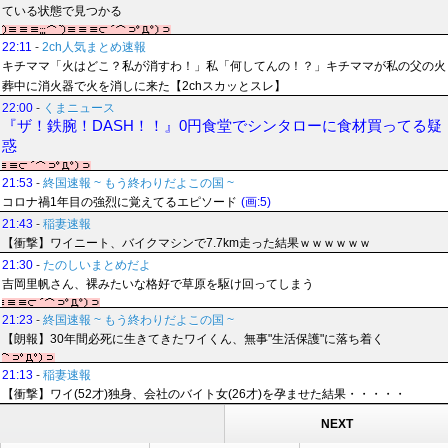
ている状態で見つかる
22:11
-
2ch人気まとめ速報
キチママ「火はどこ？私が消すわ！」私「何してんの！？」キチママが私の父の火
葬中に消火器で火を消しに来た【2chスカッとスレ】
22:00
-
くまニュース
『ザ！鉄腕！DASH！！』0円食堂でシンタローに食材買ってる疑
惑
21:53
-
終国速報 ~ もう終わりだよこの国 ~
コロナ禍1年目の強烈に覚えてるエピソード
(画:5)
21:43
-
稲妻速報
【衝撃】ワイニート、バイクマシンで7.7km走った結果ｗｗｗｗｗｗ
21:30
-
たのしいまとめだよ
吉岡里帆さん、裸みたいな格好で草原を駆け回ってしまう
21:23
-
終国速報 ~ もう終わりだよこの国 ~
【朗報】30年間必死に生きてきたワイくん、無事"生活保護"に落ち着く
21:13
-
稲妻速報
【衝撃】ワイ(52才)独身、会社のバイト女(26才)を孕ませた結果・・・・・
NEXT