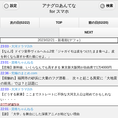
アナグロあんてな
設定
検索
for スマホ
次の日(02/22)
TOP
前の日(02/20)
NEXT
2023/02/21 - 新着順(デフォ)
23:03
-
大河ドラマ2ch
【なんJ】ドイツ皇帝ヴィルヘルム2世「ジャガイモは皮をつけたまま食べよ。皮
を剥くなら蒸すか煮た後にせよ。」
23:01
-
資格ちゃんねる
【悲報】新幹線、いくらなんでも高すぎる 東京新大阪間が自由席で1万4000円
22:36
-
究極のまとめ.com
【前触れ】福岡市の砂浜に大量のフグ漂着… 次々と起こる異変に「大地震
の前兆」では？と話題に
22:03
-
大河ドラマ2ch
【どうする家康】ここまでストレートに不快な大河主人公は初めてかもしれな
い・・・・
22:01
-
資格ちゃんねる
【謎】「大学」を舞台にした深夜アニメが殆どない理由