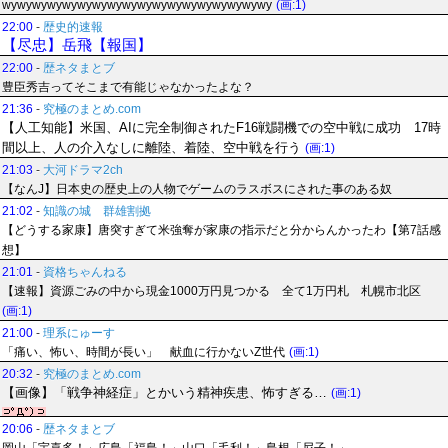
wywywywywywywywywywywywywywywywywywy
(画:1)
22:00
-
歴史的速報
【尽忠】岳飛【報国】
22:00
-
歴ネタまとブ
豊臣秀吉ってそこまで有能じゃなかったよな？
21:36
-
究極のまとめ.com
【人工知能】米国、AIに完全制御されたF16戦闘機での空中戦に成功 17時
間以上、人の介入なしに離陸、着陸、空中戦を行う
(画:1)
21:03
-
大河ドラマ2ch
【なんJ】日本史の歴史上の人物でゲームのラスボスにされた事のある奴
21:02
-
知識の城 群雄割拠
【どうする家康】唐突すぎて米強奪が家康の指示だと分からんかったわ【第7話感
想】
21:01
-
資格ちゃんねる
【速報】資源ごみの中から現金1000万円見つかる 全て1万円札 札幌市北区
(画:1)
21:00
-
理系にゅーす
「痛い、怖い、時間が長い」 献血に行かないZ世代
(画:1)
20:32
-
究極のまとめ.com
【画像】「戦争神経症」とかいう精神疾患、怖すぎる…
(画:1)
20:06
-
歴ネタまとブ