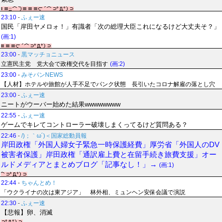
23:10
-
ふぇー速
国民「岸田ヤメロォ！」有識者「次の総理大臣これになるけど大丈夫そ？」
(画:1)
23:00
-
黒マッチョニュース
立憲民主党 党大会で政権交代を目指す
(画:2)
23:00
-
みそパンNEWS
【人材】ホテルや旅館が人手不足でパンク状態 長引いたコロナ解雇の落とし穴
23:00
-
ふぇー速
ニートがウーバー始めた結果wwwwwwww
22:55
-
ふぇー速
ゲームでキレてコントローラー破壊しまくってるけど質問ある？
22:46
-
/)；｀ω´)＜国家総動員報
岸田政権「外国人婦女子緊急一時保護経費」厚労省「外国人のDV
被害者保護」岸田政権「通訳雇上費と在留手続き旅費支援」オー
ルドメディアとまとめブログ「記事なし！」→
(画:1)
22:44
-
ちゃんとめ！
「ウクライナの次は東アジア」 林外相、ミュンヘン安保会議で演説
22:30
-
ふぇー速
【悲報】卵、消滅