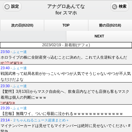
アナグロあんてな
設定
検索
for スマホ
次の日(02/20)
TOP
前の日(02/18)
NEXT
2023/02/19 - 新着順(デフォ)
23:50
-
ふぇー速
ホロライブの株に全財産突っ込むことに決めた。これで人生逆転するんだ
23:40
-
ふぇー速
戦国武将って結局名前がかっこいいやつが人気でそうじゃないやつが不人気
なだけだよな
23:30
-
ふぇー速
【驚愕】3月13日からマスク自由化へ、飲食店内などでも店側も客もマスク
着用は個人の判断にｗｗｗ
23:20
-
ふぇー速
【悲報】無職ワイ、ついに母親に泣かれるｗｗｗｗｗｗｗｗｗｗｗｗｗ
23:14
-
２ちゃんねるニュース超速まとめ＋
マイナンバーカードは見せてもマイナンバーは絶対に見せないでください #
緊急