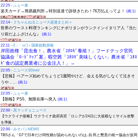
22:25
-
ふぇー速
楽天カード→簡易裁判所→特別送達で訴状きたわ！76万払えってよ！
(画:1)
22:14
-
２ちゃんねるニュース超速まとめ＋
世界のワースト料理ランキングにナポリタンがランクインイタリア人『当た
り前だよふざけんな』
(画:1)
22:11
-
/)；｀ω´)＜国家総動員報
岸田政権「昆虫食！」農水省「ｺｵﾛｷﾞ養殖！」フードテック官民
協議会「ﾛｰﾄﾞﾏｯﾌﾟ案」暇空茜「ｺｵﾛｷﾞ美味しくない」農水省「ｺｵﾛ
ｷﾞ食の認定農業者に公金注入！」→
22:05
-
ニュース30over
【悲報】ペアーズ始めてちょうど1週間やけど、会える気がしなくて泣きそ
うや……
(画:1)
22:05
-
ふぇー速
【朗報】PS5、無限在庫へ突入
(画:1)
22:00
-
黒マッチョニュース
【ウクライナ侵略】ウクライナ政府高官「ロシアが24日に大規模なミサイル攻撃
を準備」
22:00
-
みそパンNEWS
TBSさん「G7で日本だけ同性婚が認められないのは､自.民と懇意の統ー協会が反同