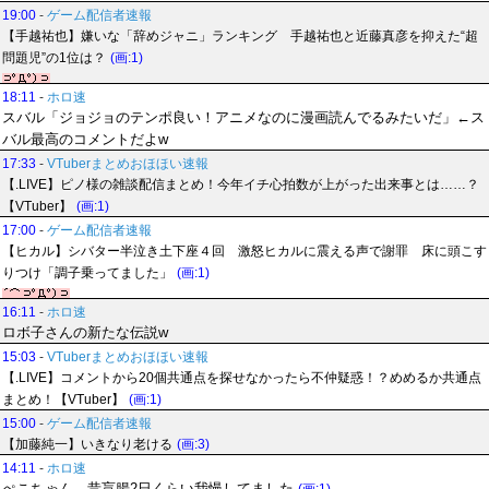
19:00
-
ゲーム配信者速報
【手越祐也】嫌いな「辞めジャニ」ランキング 手越祐也と近藤真彦を抑えた“超
問題児”の1位は？
(画:1)
18:11
-
ホロ速
スバル「ジョジョのテンポ良い！アニメなのに漫画読んでるみたいだ」←ス
バル最高のコメントだよw
17:33
-
VTuberまとめおほほい速報
【.LIVE】ピノ様の雑談配信まとめ！今年イチ心拍数が上がった出来事とは……？
【VTuber】
(画:1)
17:00
-
ゲーム配信者速報
【ヒカル】シバター半泣き土下座４回 激怒ヒカルに震える声で謝罪 床に頭こす
りつけ「調子乗ってました」
(画:1)
16:11
-
ホロ速
ロボ子さんの新たな伝説w
15:03
-
VTuberまとめおほほい速報
【.LIVE】コメントから20個共通点を探せなかったら不仲疑惑！？めめるか共通点
まとめ！【VTuber】
(画:1)
15:00
-
ゲーム配信者速報
【加藤純一】いきなり老ける
(画:3)
14:11
-
ホロ速
ぺこちゃん、昔盲腸2日くらい我慢してました