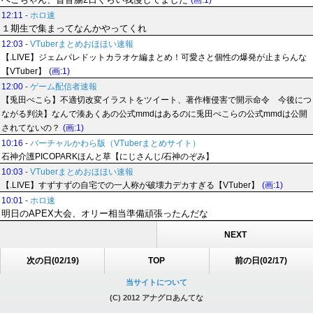
(画:1)
12:11
-
ホロ速
１期生で集まってなんかやってくれ
12:03
-
VTuberまとめおほほい速報
【.LIVE】ジェムパレドットカラオケ編まとめ！可愛さと個性の爆発が止まらんな
【VTuber】
(画:1)
12:00
-
ゲーム配信者速報
【兎田ぺこら】不適切改変イラストをツイート、著作権侵害で開示命令 今後につ
ながる判決】なんで湊あくあの公式mmdはあるのに兎田ぺこらの公式mmdは公開
されてないの？
(画:1)
10:16
-
バーチャルかわら版（VTuberまとめサイト）
石神介護PICOPARKほんと草【にじさんじ/石神のぞみ】
10:03
-
VTuberまとめおほほい速報
【.LIVE】すずすずの自宅での一人称が破壊力デカすぎる【VTuber】
(画:1)
10:01
-
ホロ速
明日のAPEX大会、オリー相当準備頑張ったんだな
NEXT
次の日(02/19)
TOP
前の日(02/17)
当サイトについて
(C) 2012 アナグロあんてな