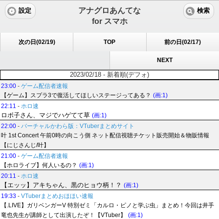
アナグロあんてな
設定
検索
for スマホ
次の日(02/19)
TOP
前の日(02/17)
NEXT
2023/02/18 - 新着順(デフォ)
23:00
-
ゲーム配信者速報
【ゲーム】スプラ3で復活してほしいステージってある？
(画:1)
22:11
-
ホロ速
ロボ子さん、マジでハゲてて草
(画:1)
22:00
-
バーチャルかわら版：VTuberまとめサイト
叶 1st Concert 午前0時の向こう側 ネット配信視聴チケット販売開始＆物販情報
【にじさんじ/叶】
21:00
-
ゲーム配信者速報
【ホロライブ】何人いるの？
(画:1)
20:11
-
ホロ速
【エッッ】アキちゃん、黒のヒョウ柄！？
(画:1)
19:33
-
VTuberまとめおほほい速報
【.LIVE】ガリベンガーV 特別ゼミ「カルロ・ピノと学ぶ虫」まとめ！今回は井手
竜也先生が講師として出演したぞ！【VTuber】
(画:1)