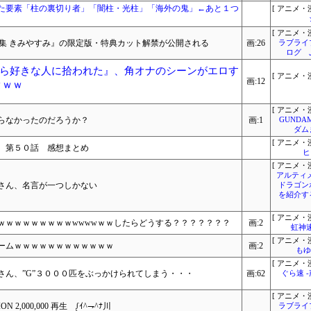
た要素「柱の裏切り者」「闇柱・光柱」「海外の鬼」←あと１つ
[ アニメ・漫
[ アニメ・漫
真集 きみやすみ』の限定版・特典カット解禁が公開される
画:26
ラブライ
ログ 
ら好きな人に拾われた』、角オナのシーンがエロす
[ アニメ・漫
画:12
ｗｗｗ
[ アニメ・漫
らなかったのだろうか？
画:1
GUNDA
ダム
[ アニメ・漫
 第５０話 感想まとめ
ヒ
[ アニメ・漫
アルティ
さん、名言が一つしかない
ドラゴン
を紹介す
[ アニメ・漫
ｗｗｗｗｗｗｗｗｗwwwwｗｗしたらどうする？？？？？？？
画:2
虹神
[ アニメ・漫
ームｗｗｗｗｗｗｗｗｗｗｗｗ
画:2
もゆ
[ アニメ・漫
さん、”G”３０００匹をぶっかけられてしまう・・・
画:62
ぐら速 
[ アニメ・漫
2,000,000 再生 ᶘｲ^⇁^ﾅ川
ラブライ