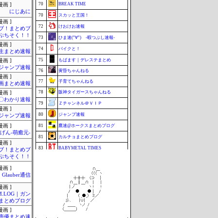
70
BREAK TIME
画 ]
にじあに
70
スカッと王国！
画 ]
72
けおけお速報
ブ！まとめブ
ぷちそく！！
73
ひま速(°∀°) -暇つぶし速報-
画 ]
74
バイクと！
生まとめ速報
75
もばます｜デレステまとめ
画 ]
ジャンプ速報
76
黄昏ちゃんねる
画 ]
77
子育てちゃんねる
画まとめ速報
78
阪神タイガースちゃんねる
画 ]
〇わかり速報
79
Ｚチャンネル＠ＶＩＰ
画 ]
80
ジャンプ速報
ジャンプ速報
画 ]
81
鷹速@ホークスまとめブログ
げん-萌癒元-
81
カルチョまとめブログ
画 ]
83
BABYMETAL TIMES
ブ！まとめブ
ぷちそく！！
84
もきゅ速(*´ω`*)人(´･ェ･｀)
画 ]
85
footballnet【サッカー5chまとめ】
Glauber通信
86
ポーランドボール 翻訳
画 ]
87
VTuberNews
M.LOG｜ガン
まとめブログ
88
チゲ速
画 ]
89
はーとログ
-声優まとめ速