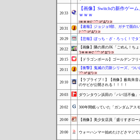
【画像】Switchの新作ゲ
20:33
ｗｗｗ
【速報】ジョジョ9部、ガチで面白いw
20:31
20:29
【悲報】ぼっち・ざ・ろっく！でタ
【画像】隣の席のJK「ごめん！ち
20:22
20:15
【ドラゴンボール】ゴールデンフリ
【衝撃】鬼滅の刃新シリーズ、ついに『
20:11
【ラブライブ！】【画像】薮島朱音さ
20:10
のサビが公開される！！！！
20:03
ダウンタウン浜田の「パパ活不倫」
20:02
300年間眠っていた「ガンダムアス
20:00
【画像】美少女店員「盛りすぎロー
20:00
ウォーハンマー始めたけどさマジで