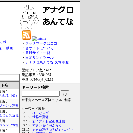
スポ
・
ブックマークはココ
像・動画
・
当サイトについて
・
登録サイト一覧
・
固定リンクツール
・
アナグロあんてな スマホ版
登録ブログ数 : 472
総記事数 : 8804935
更新 : 08/07(金)02:11
イト名
キーワード検索
画 ]
んねる（仮）
※半角スペース区切りでAND検索
画 ]
ジャンプ速報
キーワード履歴
画 ]
02:19 :
はーとログ
画まとめ速報
02:18 :
世界の憂鬱
画 ]
02:18 :
女子アナお宝画像速報
ジャンプ速報
02:16 :
すまいる(^-^)ぶろぐ
02:15 :
もきゅ速(*´ω`*)人(´･ェ･｀)
画 ]