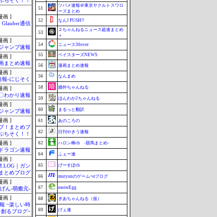
ぷちそく！！
ツバメ速報＠東京ヤクルトスワロ
51
ーズまとめ
画 ]
52
なんJ PUSH!!
Glauber通信
２ちゃんねるニュース超速まとめ
53
＋
画 ]
54
ニュース30over
ジャンプ速報
55
ベイスターズNEWS
画 ]
画まとめ速報
56
漫画まとめ速報
画 ]
56
なんまめ
速報-にじそく
58
婚外ちゃんねる
画 ]
〇わかり速報
59
ほんわか2ちゃんねる
画 ]
60
まるっと翻訳
ジャンプ速報
画 ]
61
あのころの
ブ！まとめブ
62
日刊やきう速報
ぷちそく！！
画 ]
62
ハロン棒ch -競馬まとめ-
ドラゴン速報
64
ふぇー速
画 ]
65
げーすぽch
M.LOG｜ガン
まとめブログ
66
mutyunのゲーム+αブログ
画 ]
67
easterEgg
げん-萌癒元-
画 ]
68
ぎあちゃんねる（仮）
報 ~楽しい時
69
げぇ速
を創るブログ~