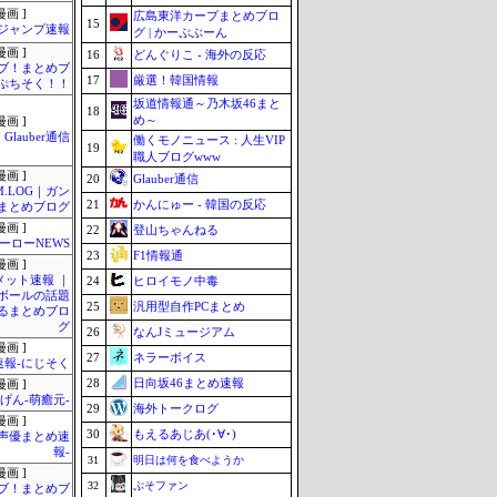
画 ]
広島東洋カープまとめブロ
15
ジャンプ速報
グ | かーぷぶーん
画 ]
16
どんぐりこ - 海外の反応
ブ！まとめブ
17
厳選！韓国情報
ぷちそく！！
坂道情報通～乃木坂46まと
18
め～
画 ]
Glauber通信
働くモノニュース : 人生VIP
19
職人ブログwww
画 ]
20
Glauber通信
M.LOG｜ガン
21
かんにゅー - 韓国の反応
まとめブログ
画 ]
22
登山ちゃんねる
ーローNEWS
23
F1情報通
画 ]
メット速報 ｜
24
ヒロイモノ中毒
ボールの話題
25
汎用型自作PCまとめ
るまとめブロ
グ
26
なんJミュージアム
画 ]
27
ネラーボイス
速報-にじそく
28
日向坂46まとめ速報
画 ]
げん-萌癒元-
29
海外トークログ
画 ]
30
もえるあじあ(･∀･)
-声優まとめ速
報-
31
明日は何を食べようか
画 ]
32
ぷそファン
ブ！まとめブ