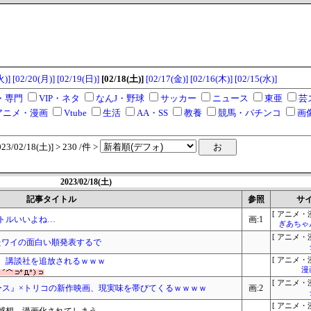
火)]
[02/20(月)]
[02/19(日)]
[02/18(土)]
[02/17(金)]
[02/16(木)]
[02/15(水)]
・専門
VIP・ネタ
なんJ・野球
サッカー
ニュース
東亜
芸
アニメ・漫画
Vtube
生活
AA・SS
教養
競馬・パチンコ
画
/02/18(土)] > 230 /件 >
2023/02/18(土)
記事タイトル
参照
サ
[ アニメ・漫
トルいいよね…
画:1
ぎあちゃ
[ アニメ・漫
たワイの面白い順発表するで
、講談社を追放されるｗｗｗ
[ アニメ・漫
漫
[ アニメ・漫
ース』×トリコの新作映画、現実味を帯びてくるｗｗｗｗ
画:2
[ アニメ・漫