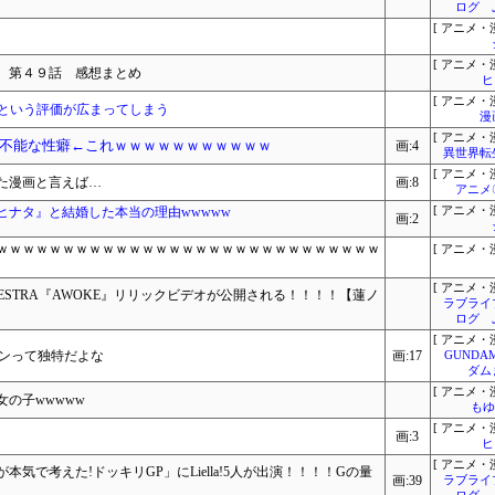
ログ 
[ アニメ・漫
[ アニメ・漫
 第４９話 感想まとめ
ヒ
[ アニメ・漫
ズという評価が広まってしまう
漫
[ アニメ・漫
不能な性癖←これｗｗｗｗｗｗｗｗｗｗｗ
画:4
異世界転
[ アニメ・漫
た漫画と言えば…
画:8
アニメ
ヒナタ』と結婚した本当の理由wwwww
[ アニメ・漫
画:2
ｗｗｗｗｗｗｗｗｗｗｗｗｗｗｗｗｗｗｗｗｗｗｗｗｗｗｗｗｗ
[ アニメ・漫
[ アニメ・漫
ESTRA『AWOKE』リリックビデオが公開される！！！！【蓮ノ
ラブライ
ログ 
[ アニメ・漫
ョンって独特だよな
画:17
GUNDA
ダム
[ アニメ・漫
の子wwwww
もゆ
[ アニメ・漫
画:3
ヒ
[ アニメ・漫
気で考えた!ドッキリGP」にLiella!5人が出演！！！！Gの量
画:39
ラブライ