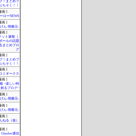
ブ！まとめブ
ぷちそく！！
画 ]
ーローNEWS
画 ]
げん-萌癒元-
画 ]
メット速報 ｜
ボールの話題
るまとめブロ
グ
画 ]
ブ！まとめブ
ぷちそく！！
画 ]
コミギークス
画 ]
報 ~楽しい時
を創るブログ~
画 ]
げん-萌癒元-
画 ]
げん-萌癒元-
画 ]
んねる（仮）
画 ]
Glauber通信