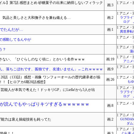
ル】第7話 感想まとめ 砂糖菓子の出来に納得しないフィラック
[ アニメ・漫
画:3
[ アニメ・漫
、気品と美しさと大和撫子さを兼ね備える…
画:2
ラブライ
ログ 
[ アニメ・漫
でたんだが…
画:1
異世界転
[ アニメ・漫
で感動してるんやが
[ アニメ・漫
う？
漫
[ アニメ・漫
さない、「ひぐらしのなく頃に」とかいう名作ｗｗｗ
画:19
アニメ
[ アニメ・漫
ん、落ちこぼれです、孤独です、友達いません」←これｗｗｗｗ
画:9
20話（133話）感想・画像 ワンフォーオールの歴代継承者が揃
[ アニメ・漫
画:26
！【ヒロアカ6期20話感想】
もゆ
[ アニメ・漫
能人が本気で考えた！ドッキリGP」にLiella!から5人が出
ラブライ
ログ 
が読んでもやっぱりキツすぎるｗｗｗｗｗｗ
[ アニメ・漫
画:8
[ アニメ・漫
プ能力は衰え操縦技術も鈍ってた
画:2
GUNDA
ダム
[ アニメ・漫
）勃発！！
画:3
ぐら速 