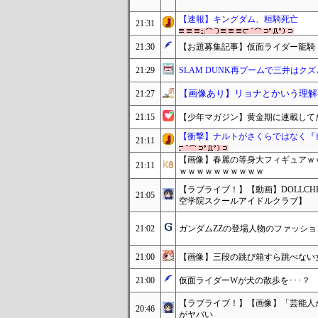
【速報】キングダム、桓騎死亡
21:31
21:30
【お題募集記事】仮面ライダー龍騎
21:29
SLAM DUNK再ブームで三井はク
【画像あり】リョナとかいう理解
21:27
21:15
【少年マガジン】黄金期に連載して
【衝撃】ナルトがさくらではなく『
21:11
【画像】春麗の等身大フィギュアｗ
21:11
ｗｗｗｗｗｗｗｗｗｗ
【ラブライブ！】【動画】DOLLCH
21:05
空学院スクールアイドルクラブ】
21:02
ガンダムZZの登場人物のファッシ
21:00
【画像】三段の跳び箱すら跳べない女
21:00
仮面ライダーWが犬の散歩を･･･？
【ラブライブ！】【画像】「芸能人が本
20:46
がヤバい