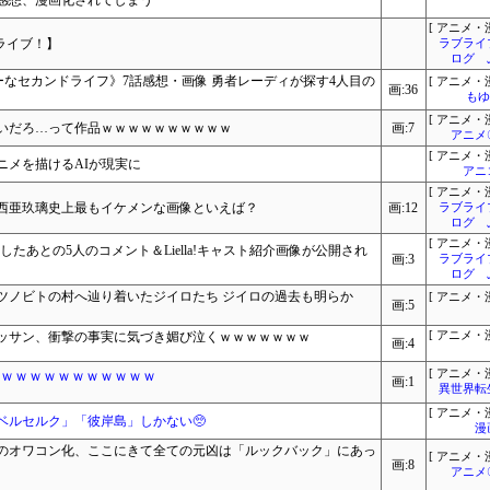
感想、漫画化されてしまう
[ アニメ・漫
ライブ！】
ラブライ
ログ 
ローなセカンドライフ》7話感想・画像 勇者レーディが探す4人目の
[ アニメ・漫
画:36
もゆ
[ アニメ・漫
いだろ…って作品ｗｗｗｗｗｗｗｗｗｗ
画:7
アニメ
[ アニメ・漫
ニメを描けるAIが現実に
アニ
[ アニメ・漫
西亜玖璃史上最もイケメンな画像といえば？
画:12
ラブライ
ログ 
[ アニメ・漫
たあとの5人のコメント＆Liella!キャスト紹介画像が公開され
画:3
ラブライ
ログ 
 ツノビトの村へ辿り着いたジイロたち ジイロの過去も明らか
[ アニメ・漫
画:5
ッサン、衝撃の事実に気づき媚び泣くｗｗｗｗｗｗｗ
[ アニメ・漫
画:4
0ｗｗｗｗｗｗｗｗｗｗｗ
[ アニメ・漫
画:1
異世界転
[ アニメ・漫
ベルセルク」「彼岸島」しかない🥺
漫
のオワコン化、ここにきて全ての元凶は「ルックバック」にあっ
[ アニメ・漫
画:8
アニメ