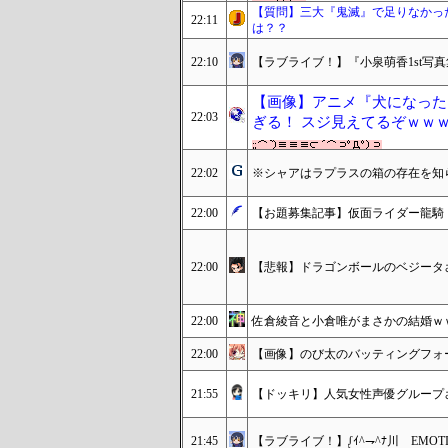
【質問】三大『鬼滅』で足りなかっ
22:11
は？？
22:10
【ラブライブ！】『小泉萌香1st写
【画像】アニメ『犬になった
22:03
ぎる！ スジ見えてるぞｗｗ
22:02
※シャアはラプラスの箱の存在を知
22:00
【お題募集記事】仮面ライダー龍騎
22:00
【悲報】ドラゴンボールのベジータ
22:00
佐倉綾音と小倉唯がまさかの結婚ｗ
22:00
【画像】のび太のバッティングフォ
21:55
【ドッキリ】人気女性声優グループ
21:45
【ラブライブ！】ᶘｲ^⇁^ﾅ川 EMOTION 