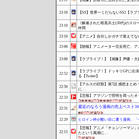
23:11
【画像】お前らに告白された女性の
23:10
【SS】世界一くだらないSS2【ラブ
《解雇された暗黒兵士(30代)のス
23:10
仲間
23:10
【アニメ】自分しかガチで覚えてな
23:00
【朗報】アニメーター完全死亡、ア
23:00
【ラブライブ！】【画像】声優・大
【ラブライブ！】ドッキリGPに出演し
22:52
る【Twitter】
【アルスの巨獣】第7話 感想まとめ
22:50
に…
【悲報】アマゾンで照明を買ったオ
22:33
最近のなろう漫画の売上ベスト3
22:31
22:29
ヒロイン枠が酷い目に遭う漫画、「
【悲報】アニメ「チェンソーマン」
22:15
たという風潮に…