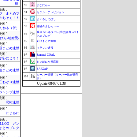
報-
90
まなにゅ～
画 ]
91
セクシーテレビジョン
ブ！まとめブ
ぷちそく！！
92
まぐろとにぼし
画 ]
93
究極のまとめ.com
んねる（仮）
映画.net -ネタバレ|感想|評判 2chま
画 ]
94
とめブログ-
げん-萌癒元-
95
釣りまとめ速報
画 ]
96
マラソン速報
画まとめ速報
画 ]
97
Samurai GOAL
速報-にじそく
97
じゃぽにか反応帳
画 ]
97
ZAPZAP!
生まとめ速報
ミーハー総研（ミーハー総合研究
100
画 ]
所）
〇わかり速報
Update 08/07 01:38
画 ]
ジャンプ速報
画 ]
呪術速報
画 ]
にじあに
画 ]
M.LOG｜ガン
まとめブログ
画 ]