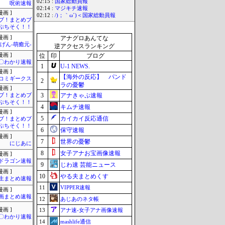
02:15 :
国家総動員報
呪術速報
02:14 :
マジキチ速報
画 ]
02:12 :
/)；｀ω´)＜国家総動員報
ブ！まとめブ
ぷちそく！！
画 ]
アナグロあんてな
げん-萌癒元-
逆アクセスランキング
画 ]
位
印
ブログ
〇わかり速報
1
U-1 NEWS.
画 ]
【海外の反応】 パンド
コミギークス
2
ラの憂鬱
画 ]
3
アナきゃぷ速報
ブ！まとめブ
ぷちそく！！
4
キムチ速報
画 ]
5
カイカイ反応通信
ブ！まとめブ
ぷちそく！！
6
保守速報
画 ]
7
世界の憂鬱
にじあに
8
女子アナお宝画像速報
画 ]
ドラゴン速報
9
じわ速 芸能ニュース
画 ]
10
やる夫まとめくす
生まとめ速報
11
VIPPER速報
画 ]
画まとめ速報
12
あじあのネタ帳
画 ]
13
アナ速‐女子アナ画像速報
〇わかり速報
14
mashlife通信