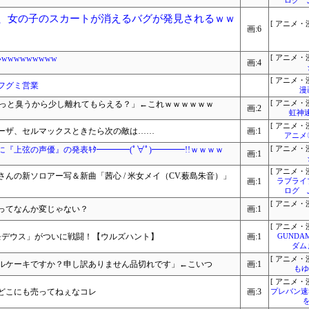
ログ 
ーム、女の子のスカートが消えるバグが発見されるｗｗ
[ アニメ・漫
画:6
wwwwwwww
[ アニメ・漫
画:4
[ アニメ・漫
フグミ営業
漫
ょっと臭うから少し離れてもらえる？」←これｗｗｗｗｗｗ
[ アニメ・漫
画:2
虹神
[ アニメ・漫
ーザ、セルマックスときたら次の敵は……
画:1
アニメ
上弦の声優』の発表ｷﾀ━━━━(ﾟ∀ﾟ)━━━━!!ｗｗｗｗ
[ アニメ・漫
画:1
[ アニメ・漫
んの新ソロアー写＆新曲「茜心 / 米女メイ（CV.薮島朱音）」
画:1
ラブライ
ログ 
[ アニメ・漫
ってなんか変じゃない？
画:1
[ アニメ・漫
モデウス」がついに戦闘！【ウルズハント】
画:1
GUNDA
ダム
[ アニメ・漫
ルケーキですか？申し訳ありません品切れです」←こいつ
画:1
もゆ
[ アニメ・漫
どこにも売ってねぇなコレ
画:3
プレバン速