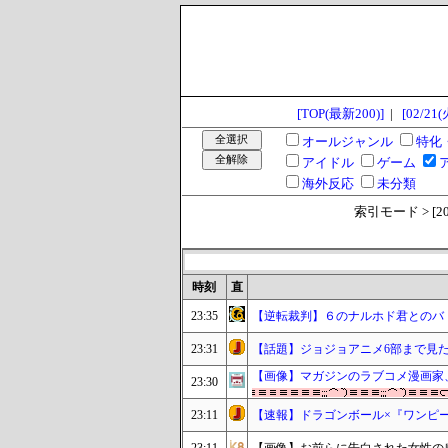
[TOP(最新200)]
|
[02/21(
オールジャンル
特化
アイドル
ゲーム
海外反応
未分類
索引モード > [2023
時刻
直
23:35
【逆転裁判】６のナルホド君とのバ
23:31
【話題】ジョジョアニメ6部まで見
【画像】マガジンのラブコメ漫画家
23:30
23:11
【速報】ドラゴンボール×『ワンピ