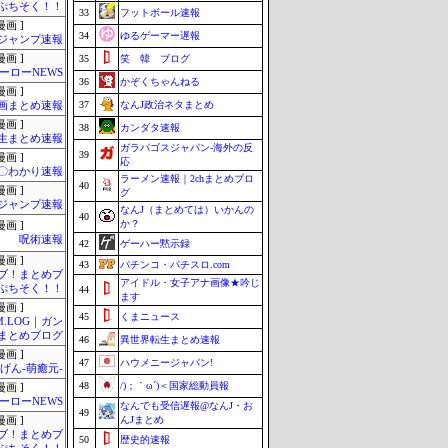
ぷちそく！！
33
フットボール速報
画 ]
34
ゆるゲーマー遅報
ジャンプ速報
画 ]
35
笑 韓 ブログ
ーローNEWS
36
かぞくちゃんねる
画 ]
37
なんJ政治ネタまとめ
画まとめ速報
画 ]
38
カンダタ速報
生まとめ速報
ガラパゴスジャパン-海外の反
39
画 ]
応
〇わかり速報
ラーメン速報｜2chまとめブロ
40
画 ]
グ
ジャンプ速報
なんJ（まとめては）いかんの
40
か？
画 ]
呪術速報
42
ゲーハー黙示録
画 ]
43
パチンコ・パチスロ.com
ブ！まとめブ
アイドル・女子アナ画像★吟じ
ぷちそく！！
44
ます
画 ]
45
くまニュース
M.LOG｜ガン
まとめブログ
46
異世界転生まとめ速報
画 ]
47
ハウメニージャパン!
げん-萌癒元-
48
/)；｀ω´)＜国家総動員報
画 ]
ーローNEWS
なんでも受信遅報@なんJ・お
49
んJまとめ
画 ]
ブ！まとめブ
50
歴史的速報