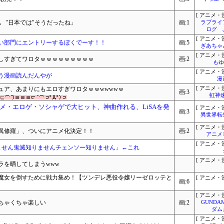
[ アニメ・漫
˵ﾘ「あ、"日本では"そうだったね」
画:1
ラブライ
ログ 
[ アニメ・漫
い部門にエントリーするぼくでーす！！
画:5
ぎあちゃ
[ アニメ・漫
しすぎてワロタｗｗｗｗｗｗｗｗｗ
画:2
もゆ
[ アニメ・漫
う漫画読んだんやが
漫
ュア、あまりにもエロすぎワロタｗｗwwwwｗ
[ アニメ・漫
画:3
虹神
メ・エロゲ・ソシャゲで大ヒット、神曲作れる、LiSAを発
[ アニメ・漫
画:3
異世界転
[ アニメ・漫
異修羅」、ついにアニメ化決定！！
画:2
アニメ
[ アニメ・漫
ません鬼滅知りませんチェンソー知りません」←これ
[ アニメ・漫
ラを晒してしまうwww
の魔女を倒すために戦力集め！【ツンデレ悪役令嬢リーゼロッテと
[ アニメ・漫
画:6
[ アニメ・漫
ちゃくちゃ楽しい
画:2
GUNDA
ダム
[ アニメ・漫