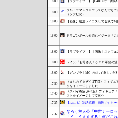
18:00
【ラブライブ！】QU4RTZで一番良い曲はSi
ウルトラマンタロウってなんでもで
18:00
（ソフビ化）
18:00
【画像】綾波レイコスしてる奴で1
18:00
ドラゴンボールを読むベジータ「こ
18:00
【ラブライブ！】【画像】スクフェス
18:00
ワイ(9)「お母さん！ケロロ軍曹の
18:00
【ガンプラ】MGで出して欲しいMS
《まちカドまぞく 2丁目》フィギ
17:50
さをイメージしました
《スパイ教室 原作版》フィギュア
17:40
ストをイメージして立体化
17:35
【ぷにる】34話感想 義理ですら
なろう主人公「中世ナーロッ
17:32
「う、うますぎる！何だこれ