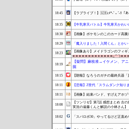
18:45
【ラブライブ！】🇬🇧cﾒ*˶ˆ ᴗ ˆ
18:35
【牛乳寒天バトル】牛乳寒天かわい
18:30
【画像】ポケモンのこのカード高騰
18:29
「魔入りました！入間くん」とかい
【画像あり】メイドラゴンのフィギ
18:23
【疑問】麻枝准→イケメン、アニ
18:19
掘
18:15
【朗報】なろうのガチの最終兵器「
18:11
【悲報】Z世代「スラムダンク知り
18:11
【画像】結束バンド、すげえアホヅ
【ツンリゼ】第7話 感想まとめ 古
18:08
実況の遠藤くんと解説の小林さん】
18:02
「スパロボ30」やってるけど正直め