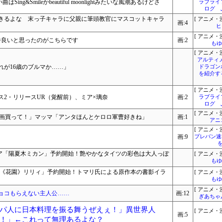
ng&Smileかbeautiful moonlightみたいな風潮あるけどさ
ラブライ
ログ 
きるよな 末っ子キャラに父親に筆頭教官にマスコットキャラ
[ アニメ・漫
画:4
ヒ
[ アニメ・漫
番良いと思ったのがこちらです
画:2
もゆ
[ アニメ・漫
アルティ
れが16歳のブルマか……」
ドラゴン
を紹介す
[ アニメ・漫
2・リリースUR（覚醒前）、ミア×璃奈
画:2
ラブライ
ログ 
[ アニメ・漫
漫画買って！」マッマ「アンタほんとケロロ軍曹好きね」
画:1
アニ
[ アニメ・漫
画:9
プレバン速
ュア「陽夏木ミカン」予約開始！艶やかなタイツの彩色は大人っぽ
[ アニメ・漫
もゆ
「《花園》リリィ」予約開始！トマリ氏による原作本の書影イラ
[ アニメ・漫
もゆ
[ アニメ・漫
チョコもらえない主人公……
画:12
ぎあちゃ
パ人に日本料理を振る舞うぜえぇ！」異世界人
[ アニメ・漫
画:5
！」←これって無理あるよな？