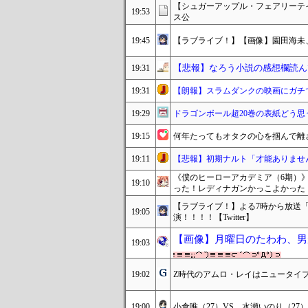
【シュガーアップル・フェアリーテイ
19:53
ス公
19:45
【ラブライブ！】【画像】園田海未
【悲報】なろう小説の感想欄読ん
19:31
19:31
【朗報】スラムダンクの映画にガチ
19:29
ドラゴンボール超20巻の表紙どう思
19:15
何年たってもオタクの心を掴んで離
19:11
【悲報】初期ナルト「才能ありませ
《僕のヒーローアカデミア（6期）》
19:10
った！レディナガンかっこよかった！
【ラブライブ！】よる7時から放送「芸
19:05
演！！！！【Twitter】
【画像】月曜日のたわわ、男
19:03
19:02
Z時代のアムロ・レイはニュータイ
19:00
小倉唯（27）VS．水瀬いのり（27