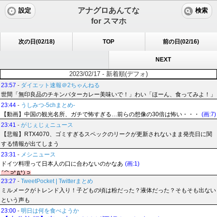
アナグロあんてな
設定
検索
for スマホ
次の日(02/18)
TOP
前の日(02/16)
NEXT
2023/02/17 - 新着順(デフォ)
23:57
-
ダイエット速報＠2ちゃんねる
世間「無印良品のチキンバターカレー美味いで！」わい「ほーん、食ってみよ！」
23:44
-
うしみつ-5chまとめ-
【動画】中国の観光名所、ガチで怖すぎる…前らの想像の30倍は怖い・・・
(画:7)
23:41
-
がじぇじぇニュース
【悲報】RTX4070、ゴミすぎるスペックのリークが更新されないまま発売日に関
する情報が出てしまう
23:31
-
メシニュース
ドイツ料理って日本人の口に合わないのかなあ
(画:1)
23:27
-
TweetPocket | Twitterまとめ
ミルメークがトレンド入り！子どもの頃は粉だった？液体だった？そもそも出ない
という声も
23:00
-
明日は何を食べようか