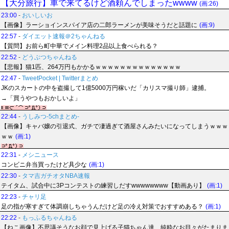
【大分旅行】車で来てるけど酒頼んでしまったwwww
(画:26)
23:00
-
おいしいお
【画像】ラーショインスパイア店の二郎ラーメンが美味そうだと話題に
(画:9)
22:57
-
ダイエット速報＠2ちゃんねる
【質問】お前ら町中華でメイン料理2品以上食べられる？
22:52
-
どうぶつちゃんねる
【悲報】猫1匹、264万円もかかるｗｗｗｗｗｗｗｗｗｗｗｗｗｗ
22:47
-
TweetPocket | Twitterまとめ
JKのスカートの中を盗撮して1億5000万円稼いだ「カリスマ撮り師」逮捕。
→「買うやつもおかしいよ」
22:44
-
うしみつ-5chまとめ-
【画像】キャバ嬢の引退式、ガチで凄過ぎて酒屋さんみたいになってしまうｗｗｗ
ｗｗ
(画:1)
22:31
-
メシニュース
コンビニ弁当買ったけど具少な
(画:1)
22:30
-
タマ吉ガチオタNBA速報
テイタム、試合中に3Pコンテストの練習しだすwwwwwwww【動画あり】
(画:1)
22:23
-
チャリ足
足の指が寒すぎて体調崩しちゃうんだけど足の冷え対策でおすすめある？
(画:1)
22:22
-
もっふるちゃんねる
【ねこ画像】不思議そうなお顔で見上げる子猫ちゃん達…純粋なお目々がたまりま