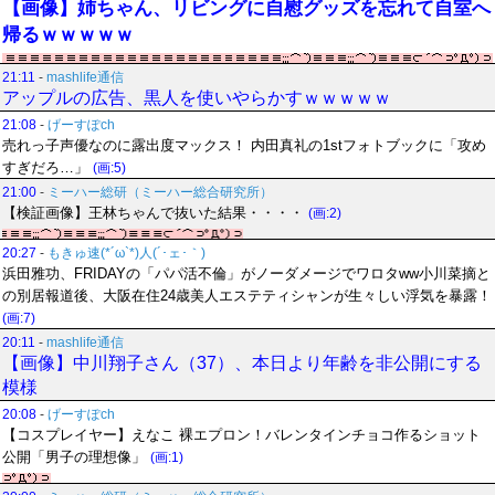
【画像】姉ちゃん、リビングに自慰グッズを忘れて自室へ
帰るｗｗｗｗｗ
21:11
-
mashlife通信
アップルの広告、黒人を使いやらかすｗｗｗｗｗ
21:08
-
げーすぽch
売れっ子声優なのに露出度マックス！ 内田真礼の1stフォトブックに「攻め
すぎだろ…」
(画:5)
21:00
-
ミーハー総研（ミーハー総合研究所）
【検証画像】王林ちゃんで抜いた結果・・・・
(画:2)
20:27
-
もきゅ速(*´ω`*)人(´･ェ･｀)
浜田雅功、FRIDAYの「パパ活不倫」がノーダメージでワロタww小川菜摘と
の別居報道後、大阪在住24歳美人エステティシャンが生々しい浮気を暴露！
(画:7)
20:11
-
mashlife通信
【画像】中川翔子さん（37）、本日より年齢を非公開にする
模様
20:08
-
げーすぽch
【コスプレイヤー】えなこ 裸エプロン！バレンタインチョコ作るショット
公開「男子の理想像」
(画:1)