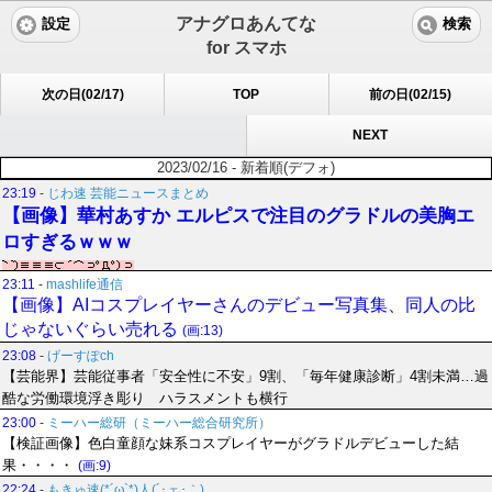
アナグロあんてな
設定
検索
for スマホ
次の日(02/17)
TOP
前の日(02/15)
NEXT
2023/02/16 - 新着順(デフォ)
23:19
-
じわ速 芸能ニュースまとめ
【画像】華村あすか エルピスで注目のグラドルの美胸エ
ロすぎるｗｗｗ
23:11
-
mashlife通信
【画像】AIコスプレイヤーさんのデビュー写真集、同人の比
じゃないぐらい売れる
(画:13)
23:08
-
げーすぽch
【芸能界】芸能従事者「安全性に不安」9割、「毎年健康診断」4割未満…過
酷な労働環境浮き彫り ハラスメントも横行
23:00
-
ミーハー総研（ミーハー総合研究所）
【検証画像】色白童顔な妹系コスプレイヤーがグラドルデビューした結
果・・・・
(画:9)
22:24
-
もきゅ速(*´ω`*)人(´･ェ･｀)