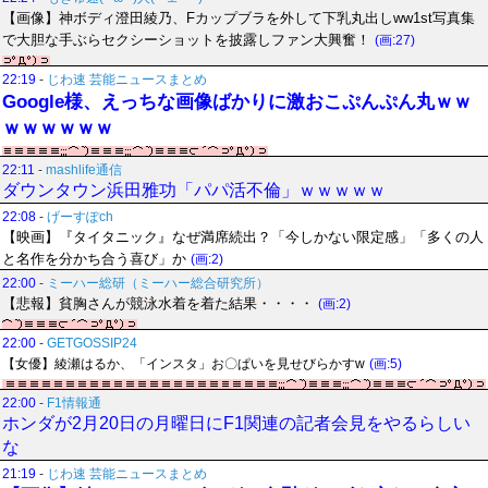
【画像】神ボディ澄田綾乃、Fカップブラを外して下乳丸出しww1st写真集
で大胆な手ぶらセクシーショットを披露しファン大興奮！
(画:27)
22:19
-
じわ速 芸能ニュースまとめ
Google様、えっちな画像ばかりに激おこぷんぷん丸ｗｗ
ｗｗｗｗｗｗ
22:11
-
mashlife通信
ダウンタウン浜田雅功「パパ活不倫」ｗｗｗｗｗ
22:08
-
げーすぽch
【映画】『タイタニック』なぜ満席続出？「今しかない限定感」「多くの人
と名作を分かち合う喜び」か
(画:2)
22:00
-
ミーハー総研（ミーハー総合研究所）
【悲報】貧胸さんが競泳水着を着た結果・・・・
(画:2)
22:00
-
GETGOSSIP24
【女優】綾瀬はるか、「インスタ」お〇ぱいを見せびらかすw
(画:5)
22:00
-
F1情報通
ホンダが2月20日の月曜日にF1関連の記者会見をやるらしい
な
21:19
-
じわ速 芸能ニュースまとめ