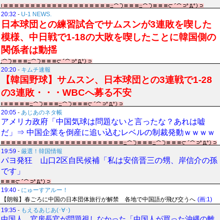
20:32
-
U-1 NEWS.
日本球団との練習試合でサムスンが3連敗を喫した
模様、中日戦で1-18の大敗を喫したことに韓国側の
関係者は動揺
20:20
-
キムチ速報
【韓国野球】サムスン、日本球団との3連戦で1-28
の3連敗・・・WBCへ募る不安
20:05
-
あじあのネタ帳
アメリカ政府「中国気球は問題ないと言ったな？あれは嘘
だ」⇒ 中国企業を倒産に追い込むレベルの制裁発動ｗｗｗｗ
19:59
-
厳選！韓国情報
パヨ発狂 山口2区自民候補「私は安倍晋三の甥、岸信介の孫
です」
19:40
-
にゅーすアルー！
【朗報】春ごろに中国の日本団体旅行が解禁 各地で中国語が飛び交うへ
(画:1)
19:35
-
もえるあじあ(･∀･)
中国人、官房長官が問題視しなかった「中国人が買った沖縄の離