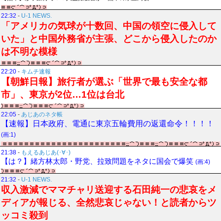
22:32
-
U-1 NEWS.
「アメリカの気球が十数回、中国の領空に侵入して
いた」と中国外務省が主張、どこから侵入したのか
は不明な模様
22:20
-
キムチ速報
【朝鮮日報】旅行者が選ぶ「世界で最も安全な都
市」、東京が2位…1位は台北
22:05
-
あじあのネタ帳
【速報】日本政府、電通に東京五輪費用の返還命令！！！！
(画:1)
21:38
-
もえるあじあ(･∀･)
【は？】緒方林太郎・野党、拉致問題をネタに国会で爆笑
(画:4)
21:32
-
U-1 NEWS.
収入激減でママチャリ送迎する石田純一の悲哀をメ
ディアが報じる、全然悲哀じゃない！と読者からツ
ッコミ殺到