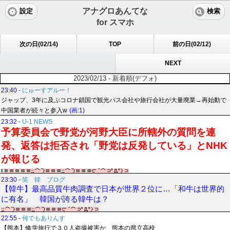
アナグロあんてな
設定
検索
for スマホ
次の日(02/14)
TOP
前の日(02/12)
NEXT
2023/02/13 - 新着順(デフォ)
23:40
-
にゅーすアルー！
ジャップ、3年に及ぶコロナ鎖国で観光バス会社や旅行会社が大量廃業→再始動で
中国業者が続々と参入w
(画:1)
23:32
-
U-1 NEWS.
予算委員会で野党が河野大臣に所轄外の質問を連
発、返答は拒否され「野党は反発している」とNHK
が報じる
23:30
-
笑 韓 ブログ
【韓牛】最高品質牛肉調査で日本が世界２位に…「和牛は世界的
に有名」 韓国が誇る韓牛は？
22:55
-
何でもありんす
【熊本】修学旅行で３０人盗撮被害か 熊本の県立高校