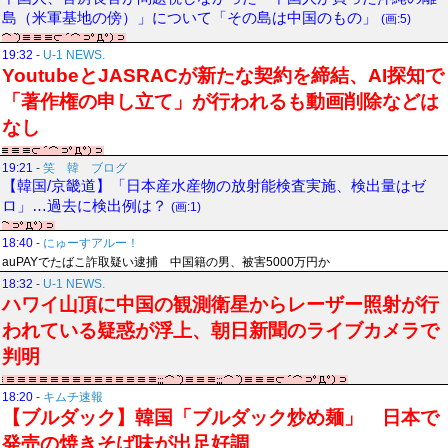
島（米軍基地の傍）」について「その島は中国のもの」
(画:5)
19:32
-
U-1 NEWS.
YoutubeとJASRACが新たな契約を締結、AI探知で
「著作権の申し立て」が行われるも動画削除などは
なし
19:21
-
笑 韓 ブログ
【韓国/京畿道】「日本産水産物の放射能検査実施、検出量はゼ
ロ」…過去に検出例は？
(画:1)
18:40
-
にゅーすアルー！
auPAYでたばこ詐取疑い逮捕 中国籍の男、被害5000万円か
18:32
-
U-1 NEWS.
ハワイ山頂に中国の観測衛星からレーザー照射が行
われている疑惑が浮上、朝日新聞のライブカメラで
判明
18:20
-
キムチ速報
【ブルダック】韓国「ブルダック炒め麺」 日本で
発売の焼きそば味が出足好調