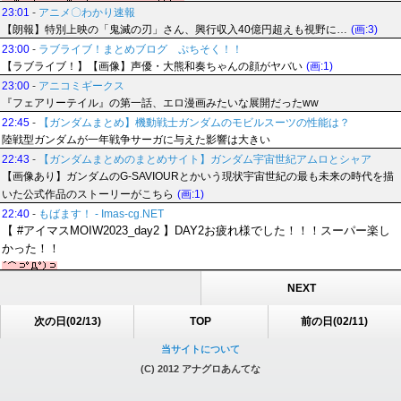
23:01
-
アニメ〇わかり速報
【朗報】特別上映の「鬼滅の刃」さん、興行収入40億円超えも視野に…
(画:3)
23:00
-
ラブライブ！まとめブログ ぷちそく！！
【ラブライブ！】【画像】声優・大熊和奏ちゃんの顔がヤバい
(画:1)
23:00
-
アニコミギークス
『フェアリーテイル』の第一話、エロ漫画みたいな展開だったww
22:45
-
【ガンダムまとめ】機動戦士ガンダムのモビルスーツの性能は？
陸戦型ガンダムが一年戦争サーガに与えた影響は大きい
22:43
-
【ガンダムまとめのまとめサイト】ガンダム宇宙世紀アムロとシャア
【画像あり】ガンダムのG-SAVIOURとかいう現状宇宙世紀の最も未来の時代を描
いた公式作品のストーリーがこちら
(画:1)
22:40
-
もばます！ - Imas-cg.NET
【 #アイマスMOIW2023_day2 】DAY2お疲れ様でした！！！スーパー楽し
かった！！
NEXT
次の日(02/13)
TOP
前の日(02/11)
当サイトについて
(C) 2012 アナグロあんてな