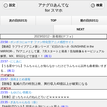
アナグロあんてな
設定
検索
for スマホ
次の日(02/13)
TOP
前の日(02/11)
NEXT
2023/02/12 - 新着順(デフォ)
23:58
-
ポンポコにゅーす ファン特化型アニメ感想サイト
【動画】ラブライブアニメ新シリーズ「幻日のヨハネ -SUNSHINE in the
MIRROR-」TVアニメとして夏、7月スタートと発表！告知映像＆キービジュアル
解禁。MX、BS11などで放送！！
(画:1)
23:57
-
にじあに
【うる星やつら】ラムちゃんしか知らなかったけどラムちゃん以外も曲者揃いすぎ
る…
(画:1)
23:57
-
漫画まとめ速報
【朗報】鬼滅の刃の特別上映、興行収入40億以上が確実になる
23:55
-
もゆげん-萌癒元-
【画像】ぼっちちゃんのねんどろいどｗｗｗｗｗｗｗ
23:35
-
ぎあちゃんねる（仮）
【NARUTOコラ】同意なら別にいいと思う
(画:1)