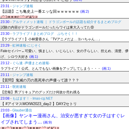
23:31
-
ジャンプ速報
【話題】こち亀史上一番エッな回ｗｗｗｗｗｗ
(画:2)
23:30
-
アルティメット速報 ｜ ドラゴンボールの話題を紹介するまとめブログ
試験の内容がドラゴンボールだったらワイは東大入ってた😡
23:30
-
ラブライブ！まとめブログ ぷちそく！！
【ラブライブ！】小林愛香さん「TVアニメだよ…ヨハちゃん…」
23:29
-
虹神速報-にじそく
Fateセイバー←可愛い、慎ましい、いじらしい、女の子らしい、控えめ、清楚、儚
げ、シロウ大好き
(画:1)
23:12
-
ぐら速 -声優まとめ速報-
ラブライブ！公式、とんでもない画像をアップしてしまう・・・
(画:1)
23:11
-
ジャンプ速報
【質問】鬼滅の刃の黒死牟の声優って誰？？？
23:11
-
呪術速報
【悲報】男プリキュアのグッズだけ何故か売れ残る
23:08
-
もばます！ - Imas-cg.NET
【 #アイマスMOIW2023_day2 】DAY2セトリ
23:03
-
Glauber通信
【画像】ヤンキー漫画さん、治安が悪すぎて女の子はすぐレ
イプされてしまう…
(画:9)