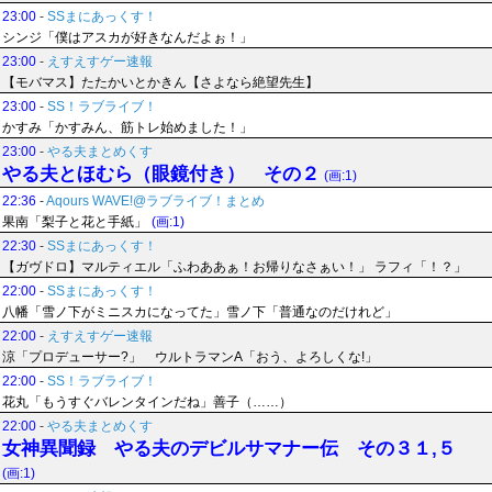
23:00
-
SSまにあっくす！
シンジ「僕はアスカが好きなんだよぉ！」
23:00
-
えすえすゲー速報
【モバマス】たたかいとかきん【さよなら絶望先生】
23:00
-
SS！ラブライブ！
かすみ「かすみん、筋トレ始めました！」
23:00
-
やる夫まとめくす
やる夫とほむら（眼鏡付き） その２
(画:1)
22:36
-
Aqours WAVE!@ラブライブ！まとめ
果南「梨子と花と手紙」
(画:1)
22:30
-
SSまにあっくす！
【ガヴドロ】マルティエル「ふわああぁ！お帰りなさぁい！」 ラフィ「！？」
22:00
-
SSまにあっくす！
八幡「雪ノ下がミニスカになってた」雪ノ下「普通なのだけれど」
22:00
-
えすえすゲー速報
涼「プロデューサー?」 ウルトラマンA「おう、よろしくな!」
22:00
-
SS！ラブライブ！
花丸「もうすぐバレンタインだね」善子（……）
22:00
-
やる夫まとめくす
女神異聞録 やる夫のデビルサマナー伝 その３１,５
(画:1)