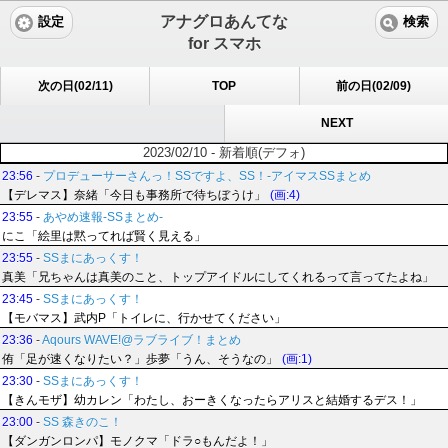
アナグロあんてな
設定
検索
for スマホ
次の日(02/11)
TOP
前の日(02/09)
NEXT
2023/02/10 - 新着順(デフォ)
23:56
-
プロデューサーさんっ！SSですよ、SS！-アイマスSSまとめ
【デレマス】奈緒「今日も事務所で待ちぼうけ」
(画:4)
23:55
-
あやめ速報-SSまとめ-
にこ「絵里は黙ってれば賢く見える」
23:55
-
SSまにあっくす！
真美「兄ちゃんは真美のこと、トップアイドルにしてくれるって言ってたよね」
23:45
-
SSまにあっくす！
【モバマス】武内P「トイレに、行かせてください」
23:36
-
Aqours WAVE!@ラブライブ！まとめ
侑「足が速くなりたい？」歩夢「うん、そうなの」
(画:1)
23:30
-
SSまにあっくす！
【きんモザ】幼カレン「わたし、おーきくなったらアリスと結婚するデス！」
23:00
-
SS 森きのこ！
【ダンガンロンパ】モノクマ「ドラ○もんだよ！」