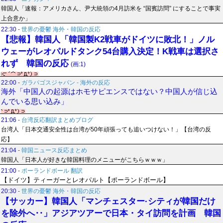
韓国人「速報：アメリカさん、尹大統領の4月訪米を “国賓訪問” にすることで事実
上合意か」
22:30
-
世界の憂鬱 海外・韓国の反応
【悲報】韓国人「韓国製K2戦車がドイツに敗北！」ノル
ウェーがレオパルドタンク54台購入決定！K戦車は選択さ
れず 韓国の反応
(画:1)
22:00
-
ガラパゴスジャパン - 海外の反応
海外「中国人の起源はホモサピエンスではない？中国人が信じ込
んでいる思い込み」
21:06
-
台湾反応翻訳まとめブログ
台湾人「日本交通安全性は台湾が50年頑張っても追いつけない！」【台湾の反
応】
21:04
-
韓国ニュース反応まとめ
韓国人「日本人が好きな韓国料理のメニューがこちらｗｗｗ」
21:00
-
ポーランドボール 翻訳
【ドイツ】ティーガーとレオパルト【ポーランドボール】
20:30
-
世界の憂鬱 海外・韓国の反応
【サッカー】韓国人「マンチェスター·シティが韓国だけ
を除外へ‥」アジアツアーで日本・タイ訪問を計画 韓国