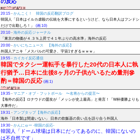
の反応
20:15
-
かんこく！ 韓国の反応翻訳ブログ
韓国人「日本はイルカ虐殺の伝統を大事にするというけど、なら日本人はフンドシ
だけで出勤しろ！」
(画:10)
20:10
-
海外の反応ジャーナル
「東京の物価が４.３％上昇で４１年ぶりの高水準」海外の反応
20:00
-
かいにちニュース 【海外の反応】
外国人アニキ「メスバルの可愛さ、宇宙1すぎるｗｗｗ」
19:55
-
カイカイ反応通信
韓国でタクシー運転手を暴行した20代の日本人に執
行猶予…日本に生後8ヶ月の子供がいるため量刑參
酌＝韓国の反応
(画:1)
19:35
-
マニア・オブ・フットボール 〜名将からの提言〜
【海外の反応】ロナウドの盟友が「メッシが史上最高」と発言！「W杯優勝よりも
大事件だ」
19:31
-
アンプタップ【海外の反応】
海外「日本製は間違いない」 日本の炊飯器の良い点を語り合う外国人
19:30
-
かんにゅー -韓国の反応-
韓国人「ドーム球場は日本にだってあるのに、韓国にないの
は不自然です」