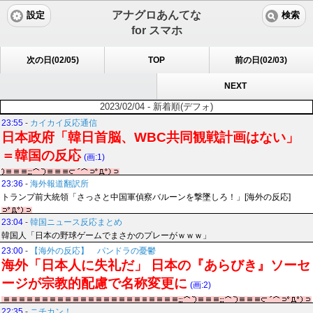
アナグロあんてな
設定
検索
for スマホ
次の日(02/05)
TOP
前の日(02/03)
NEXT
2023/02/04 - 新着順(デフォ)
23:55
-
カイカイ反応通信
日本政府「韓日首脳、WBC共同観戦計画はない」
＝韓国の反応
(画:1)
23:36
-
海外報道翻訳所
トランプ前大統領「さっさと中国軍偵察バルーンを撃墜しろ！」[海外の反応]
23:04
-
韓国ニュース反応まとめ
韓国人「日本の野球ゲームでまさかのプレーがｗｗｗ」
23:00
-
【海外の反応】 パンドラの憂鬱
海外「日本人に失礼だ」 日本の『あらびき』ソーセ
ージが宗教的配慮で名称変更に
(画:2)
22:35
-
ニチカン！