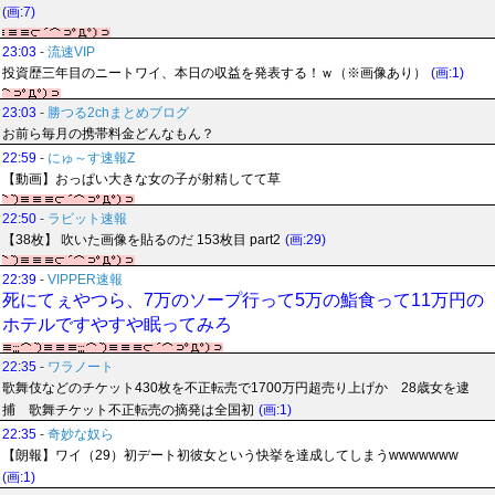
(画:7)
23:03
-
流速VIP
投資歴三年目のニートワイ、本日の収益を発表する！ｗ（※画像あり）
(画:1)
23:03
-
勝つる2chまとめブログ
お前ら毎月の携帯料金どんなもん？
22:59
-
にゅ～す速報Z
【動画】おっぱい大きな女の子が射精してて草
22:50
-
ラビット速報
【38枚】 吹いた画像を貼るのだ 153枚目 part2
(画:29)
22:39
-
VIPPER速報
死にてぇやつら、7万のソープ行って5万の鮨食って11万円の
ホテルですやすや眠ってみろ
22:35
-
ワラノート
歌舞伎などのチケット430枚を不正転売で1700万円超売り上げか 28歳女を逮
捕 歌舞チケット不正転売の摘発は全国初
(画:1)
22:35
-
奇妙な奴ら
【朗報】ワイ（29）初デート初彼女という快挙を達成してしまうwwwwwww
(画:1)