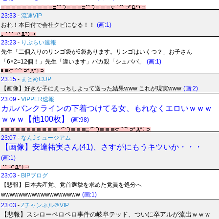
23:33
-
流速VIP
おれ！本日付で会社クビになる！！
(画:1)
23:23
-
りぷらい速報
先生「二個入りのリンゴ袋が6袋あります。リンゴはいくつ？」お子さん
「6×2=12個！」先生「違います」バカ親「シュババ」
(画:1)
23:15
-
まとめCUP
【画像】好きな子にえっちしよって送った結果www これが現実www
(画:2)
23:09
-
VIPPER速報
カルバンクラインの下着つけてる女、もれなくエロいｗｗｗ
ｗｗｗ【他100枚】
(画:98)
23:07
-
なんJミュージアム
【画像】安達祐実さん(41)、さすがにもうキツいか・・・
(画:1)
23:03
-
BIPブログ
【悲報】日本共産党、党首選挙を求めた党員を処分へ
wwwwwwwwwwwwwwwwww
(画:1)
23:03
-
Zチャンネル＠VIP
【悲報】スシローペロペロ事件の岐阜テッド、ついに卒アルが流出ｗｗｗ