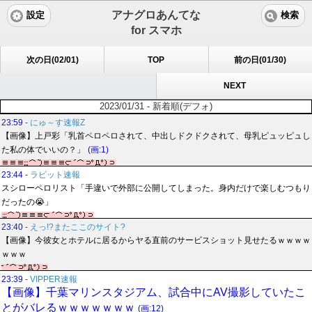
アナグロあんてな
設定
検索
for スマホ
次の日(02/01)
TOP
前の日(01/30)
NEXT
2023/01/31 - 新着順(デフォ)
23:59
-
にゅ～す速報Z
【画像】上戸彩「乳首ペロペロされて、中出しドクドクされて、母乳ピュッピュし
た私の体でいいの？」
(画:1)
23:44
-
ラビット速報
スシローペロリスト「手違いで外部に公開してしまった。身内だけで楽しむつもり
だったの😭」
23:40
-
えっ!?またここのサイト?
【画像】今彼女とホテルに居るからヤる直前のサービスショット見せたるｗｗｗｗ
ｗｗｗ
23:39
-
VIPPER速報
【画像】千葉マリンスタジアム、試合中にAV撮影していたこ
とがバレるｗｗｗｗｗｗｗ
(画:12)