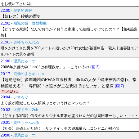
をお使い下さい🤗」
22:00
-
歴史的速報
【短レス】砂糖の歴史
21:02
-
知識の城 群雄割拠
【どうする家康】なんでお市が？お市と家康って結婚しかけてたの？？【第4話感
想】
21:01
-
資格ちゃんねる
唾をかけてきた男を700メートル追いかけ20代女性が被害申告…殺人未遂容疑でア
ルバイトの男を逮捕
21:00
-
理系にゅーす
2006年京都大学「tan1°は有理数か。」←こういうの
(画:3)
20:17
-
究極のまとめ.com
【超絶悲報】多摩地域のPFAS血液検査、85％の人が「健康被害の恐れ」指
標値超える！ 専門家「水道水が主な要因ではないか」と指摘
(画:7)
20:04
-
ジオろぐ
よく蚊が絶滅したら人類滅ぶとかいうけどマジなの？
20:03
-
大河ドラマ2ch
【どうする家康】信長のオリジナル要素が盛り込んだのは岡田准一らしい・・・・
20:01
-
資格ちゃんねる
【社会】卵値上がり続く サンドイッチの卵減量も…コンビニが対応策
20:00
-
理系にゅーす