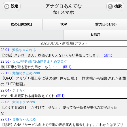
アナグロあんてな
設定
検索
for スマホ
次の日(02/01)
TOP
前の日(01/30)
NEXT
2023/01/31 - 新着順(デフォ)
23:01
-
資格ちゃんねる
【悲報】スシローさん、株価がありえないくらい暴落してしまう…
(画:1)
22:56
-
なんJ歴史部@2ch歴史まとめブログ
徳川家康が最も恐れた男がこちら・・・
(画:1)
22:12
-
究極のまとめ.com
【UFO】アリゾナ州上空に謎の発行体が出現！ 旅客機から撮影された衝撃
の「UFO動画」
22:04
-
ジオろぐ
ガチで世界観変わる趣味教えてくれ
(画:1)
22:03
-
大河ドラマ2ch
【どうする家康】「たすけて せな」← 使ってる平仮名が現代の文字だった
な・・・・
22:01
-
資格ちゃんねる
【悲報】ANA「サービス向上で空港の表示案内を撤去します。これからはアプリ