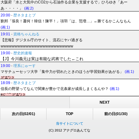
大阪府「水と大気中のCO2から石油作る企業を支援するで」ひろゆき「あー
あ・・・・」
(画:2)
20:00
-
歴ネタまとブ
劉邦「張良！蕭何！韓信！陳平！」項羽「は、范増…」←勝てるかこんなもん
(画:1)
19:01
-
資格ちゃんねる
【悲報】デジタル庁のサイト、流石にヤバ過ぎる
wwwwwwwwwwwwwwwwwwwwwwwwww
19:00
-
歴史的速報
【J】今川義元は実は有能な武将でした←これ
19:00
-
理系にゅーす
マサチューセッツ大学「集中力が切れたときのほうが学習効果があがる」
(画:1)
18:09
-
歴ネタまとブ
信長の野望ってなんで関東が豊かで北条家が成長しまくるんや？
(画:1)
NEXT
次の日(02/01)
TOP
前の日(01/30)
当サイトについて
(C) 2012 アナグロあんてな