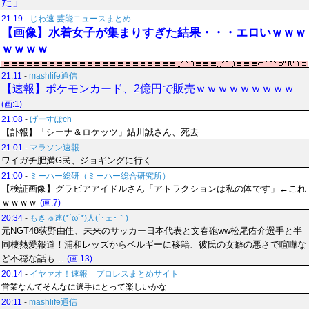
た」
21:19
-
じわ速 芸能ニュースまとめ
【画像】水着女子が集まりすぎた結果・・・エロいｗｗｗ
ｗｗｗｗ
21:11
-
mashlife通信
【速報】ポケモンカード、2億円で販売ｗｗｗｗｗｗｗｗｗ
(画:1)
21:08
-
げーすぽch
【訃報】「シーナ＆ロケッツ」鮎川誠さん、死去
21:01
-
マラソン速報
ワイガチ肥満G民、ジョギングに行く
21:00
-
ミーハー総研（ミーハー総合研究所）
【検証画像】グラビアアイドルさん「アトラクションは私の体です」←これ
ｗｗｗｗ
(画:7)
20:34
-
もきゅ速(*´ω`*)人(´･ェ･｀)
元NGT48荻野由佳、未来のサッカー日本代表と文春砲ww松尾佑介選手と半
同棲熱愛報道！浦和レッズからベルギーに移籍、彼氏の女癖の悪さで喧嘩な
ど不穏な話も…
(画:13)
20:14
-
イヤァオ！速報 プロレスまとめサイト
営業なんてそんなに選手にとって楽しいかな
20:11
-
mashlife通信