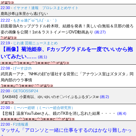
22:30
-
イヤァオ！速報 プロレスまとめサイト
鹿島沙希は朱里から逃げない
22:22
-
もきゅ速(*´ω`*)人(´･ェ･｀)
顔面最強Aカップグラドル鈴木咲、結婚を発表！美しい白無垢＆旦那の後ろ
姿の画像を公開！1st＆ラストイメージDVD動画あり
(画:27)
22:19
-
じわ速 芸能ニュースまとめ
【画像】菊池姫奈、Fカップグラドルを一度でいいから抱
いてみたい……
(画:1)
22:08
-
げーすぽch
武田真一アナ、“NHKの顔”が退社する背景に「アナウンス室はズタズタ」同
局内部のウラ事情
22:00
-
GETGOSSIP24
【AKB48】小栗有以、ゆいゆいのオ〇パイぷるぷるダンスw
(画:2)
22:00
-
ミーハー総研（ミーハー総合研究所）
【悲報】温泉YouTuberさん、鏡のTKBを消し忘れた結果・・・・
(画:4)
22:00
-
F1情報通
マッサん「アロンソと一緒に仕事をするのはかなり難しかっ