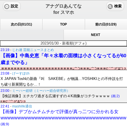
アナグロあんてな
設定
検索
for スマホ
次の日(01/31)
TOP
前の日(01/29)
NEXT
2023/01/30 - 新着順(デフォ)
23:19
-
じわ速 芸能ニュースまとめ
【画像】中島史恵「年々水着の面積は小さくなってるが60
歳までやる」
23:08
-
げーすぽch
X JAPAN Toshlの新曲『叫 SAKEBE』が物議…YOSHIKIとの不仲説を打
ち破り新展開なるか…！
23:00
-
ミーハー総研（ミーハー総合研究所）
【検証画像】エチカワ過ぎる広瀬すずの４K画像がコチラｗｗｗｗ
(画:2)
22:41
-
mashlife通信
【画像】デブかムチムチかで評価が真っ二つに分かれる女
wwwwwwwwwwwwwwwwwwwwwwwwwwwwwwwwwwwww
(画:9)