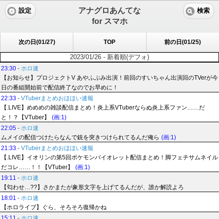
アナグロあんてな
設定
検索
for スマホ
次の日(01/27)
TOP
前の日(01/25)
2023/01/26 - 新着順(デフォ)
23:30
-
ホロ速
【お知らせ】プロジェクトV あやふぶみ出演！前回のすいちゃん出演回のTVerが今
日の番組開始前で配信終了なのでお早めに！
22:33
-
VTuberまとめおほほい速報
【.LIVE】めめめの雑談配信まとめ！炎上系VTuberならぬ炎上系ファン……だ
と！？【VTuber】
(画:1)
22:05
-
ホロ速
ムメイの配信つけたらなんで銃を突きつけられてるんだ俺ら
(画:1)
21:33
-
VTuberまとめおほほい速報
【.LIVE】イオリンの第5回ポケモンバイオレット配信まとめ！脚フェチサムネイル
だコレ……！！【VTuber】
(画:1)
19:11
-
ホロ速
【匂わせ…??】さかまたが象形文字を上げてるんだが、誰か解読よろ
18:01
-
ホロ速
【ホロライブ】ぐら、そろそろ復帰かね
15:11
-
ホロ速