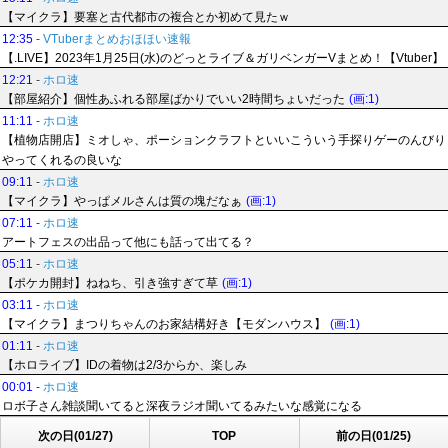
【マイクラ】要塞と古代都市の複合とか初めて見たｗ
12:35
-
VTuberまとめおほほい速報
【.LIVE】2023年1月25日(水)のどっとライブ＆ガリベンガーVまとめ！【Vtuber】
12:21
-
ホロ速
【部屋紹介】個性あふれる部屋ばかりでいい2時間ちょいだった
(画:1)
11:11
-
ホロ速
【植物店開店】ミオしゃ、ポーションクラフトといいこういう手探りゲーのんびり
やってくれるの良いな
09:11
-
ホロ速
【マイクラ】やっぱメルさんは質の塊だなぁ
(画:1)
07:11
-
ホロ速
アートフェスの出品って他にも話って出てる？
05:11
-
ホロ速
【ポケカ開封】ねねち、引き強すぎて草
(画:1)
03:11
-
ホロ速
【マイクラ】まつりちゃんのお家結構好き【モダンハウス】
(画:1)
01:11
-
ホロ速
【ホロライブ】IDの着物は2/3からか、楽しみ
00:01
-
ホロ速
ロボ子さん雑談聞いてると深夜ラジオ聞いてるみたいな感覚になる
次の日(01/27)
TOP
前の日(01/25)