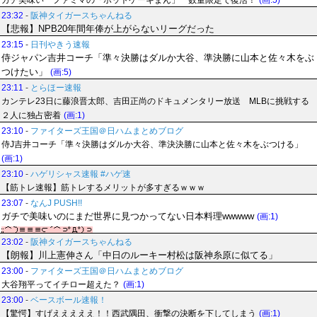
ガチ美味い ファミマの「ホットケーキまん」 数量限定で復活！
(画:5)
23:32
-
阪神タイガースちゃんねる
【悲報】NPB20年間年俸が上がらないリーグだった
23:15
-
日刊やきう速報
侍ジャパン吉井コーチ「準々決勝はダルか大谷、準決勝に山本と佐々木をぶ
つけたい」
(画:5)
23:11
-
とらほー速報
カンテレ23日に藤浪晋太郎、吉田正尚のドキュメンタリー放送 MLBに挑戦する
２人に独占密着
(画:1)
23:10
-
ファイターズ王国＠日ハムまとめブログ
侍J吉井コーチ「準々決勝はダルか大谷、準決決勝に山本と佐々木をぶつける」
(画:1)
23:10
-
ハゲリシャス速報 #ハゲ速
【筋トレ速報】筋トレするメリットが多すぎるｗｗｗ
23:07
-
なんJ PUSH!!
ガチで美味いのにまだ世界に見つかってない日本料理wwwww
(画:1)
23:02
-
阪神タイガースちゃんねる
【朗報】川上憲伸さん「中日のルーキー村松は阪神糸原に似てる」
23:00
-
ファイターズ王国＠日ハムまとめブログ
大谷翔平ってイチロー超えた？
(画:1)
23:00
-
ベースボール速報！
【驚愕】すげえええええ！！西武隅田、衝撃の決断を下してしまう
(画:1)