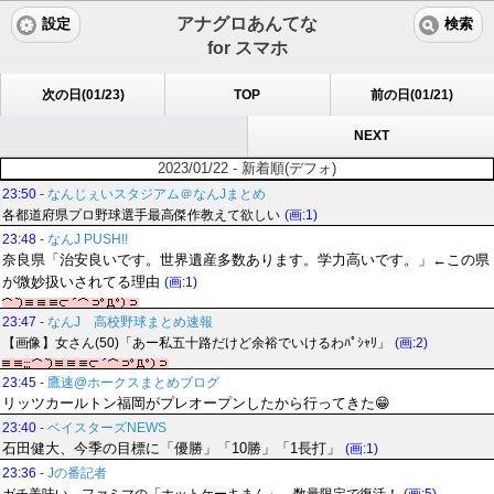
アナグロあんてな
設定
検索
for スマホ
次の日(01/23)
TOP
前の日(01/21)
NEXT
2023/01/22 - 新着順(デフォ)
23:50
-
なんじぇいスタジアム＠なんJまとめ
各都道府県プロ野球選手最高傑作教えて欲しい
(画:1)
23:48
-
なんJ PUSH!!
奈良県「治安良いです。世界遺産多数あります。学力高いです。」←この県
が微妙扱いされてる理由
(画:1)
23:47
-
なんJ 高校野球まとめ速報
【画像】女さん(50)「あー私五十路だけど余裕でいけるわﾊﾟｼｬﾘ」
(画:2)
23:45
-
鷹速@ホークスまとめブログ
リッツカールトン福岡がプレオープンしたから行ってきた😁
23:40
-
ベイスターズNEWS
石田健大、今季の目標に「優勝」「10勝」「1長打」
(画:1)
23:36
-
Jの番記者