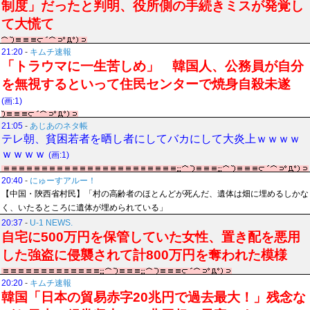
制度」だったと判明、役所側の手続きミスが発覚し
て大慌て
21:20
-
キムチ速報
「トラウマに一生苦しめ」 韓国人、公務員が自分
を無視するといって住民センターで焼身自殺未遂
(画:1)
21:05
-
あじあのネタ帳
テレ朝、貧困若者を晒し者にしてバカにして大炎上ｗｗｗｗ
ｗｗｗｗ
(画:1)
20:40
-
にゅーすアルー！
【中国・陝西省村民】「村の高齢者のほとんどが死んだ、遺体は畑に埋めるしかな
く、いたるところに遺体が埋められている」
20:37
-
U-1 NEWS.
自宅に500万円を保管していた女性、置き配を悪用
した強盗に侵襲されて計800万円を奪われた模様
20:20
-
キムチ速報
韓国「日本の貿易赤字20兆円で過去最大！」残念な