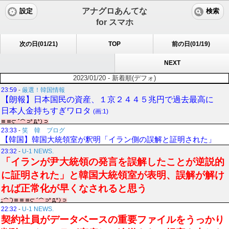
アナグロあんてな
設定
検索
for スマホ
次の日(01/21)
TOP
前の日(01/19)
NEXT
2023/01/20 - 新着順(デフォ)
23:59
-
厳選！韓国情報
【朗報】日本国民の資産、１京２４４５兆円で過去最高に
日本人金持ちすぎワロタ
(画:1)
23:33
-
笑 韓 ブログ
【韓国】韓国大統領室が釈明「イラン側の誤解と証明された」
23:32
-
U-1 NEWS.
「イランが尹大統領の発言を誤解したことが逆説的
に証明された」と韓国大統領室が表明、誤解が解け
れば正常化が早くなされると思う
22:32
-
U-1 NEWS.
契約社員がデータベースの重要ファイルをうっかり