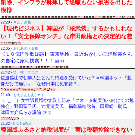
削除、インフラが麻痺して途轍もない損害を出した
模様
22:20
-
キムチ速報
【現代ビジネス】韓国が「核武装」するかもしれな
い！「安全保障オンチ」な岸田政権との決定的な差
22:05
-
あじあのネタ帳
【１０億円詐欺疑惑】 東京地検、最近おかしい三浦瑠麗さん
の自宅に家宅捜索！！！
(画:1)
21:42
-
笑 韓 ブログ
佐渡鉱山で朝鮮人はどんな待遇を受けていた？＝韓国ネット「想
像だけで痛い」「なぜ日本に免罪符？」
21:40
-
もえるあじあ(･∀･)
（ ´_ゝ`）女性議員増やす取り組み「クオータ制実施へ向けての勉
強会」野田聖子氏、辻元清美氏、福島瑞穂党首、田原総一朗氏、
津田大介氏らが議論
(画:1)
21:32
-
U-1 NEWS.
韓国版ふるさと納税制度が「実は税額控除できない