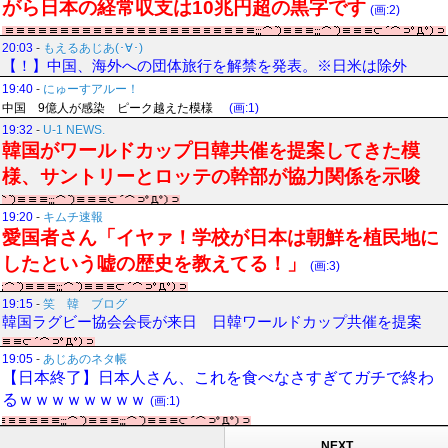
がら日本の経常収支は10兆円超の黒字です
(画:2)
20:03
-
もえるあじあ(･∀･)
【！】中国、海外への団体旅行を解禁を発表。※日米は除外
19:40
-
にゅーすアルー！
中国 9億人が感染 ピーク越えた模様
(画:1)
19:32
-
U-1 NEWS.
韓国がワールドカップ日韓共催を提案してきた模
様、サントリーとロッテの幹部が協力関係を示唆
19:20
-
キムチ速報
愛国者さん「イヤァ！学校が日本は朝鮮を植民地に
したという嘘の歴史を教えてる！」
(画:3)
19:15
-
笑 韓 ブログ
韓国ラグビー協会会長が来日 日韓ワールドカップ共催を提案
19:05
-
あじあのネタ帳
【日本終了】日本人さん、これを食べなさすぎてガチで終わ
るｗｗｗｗｗｗｗｗ
(画:1)
NEXT