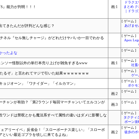
ドラクエ
『S』能力が判明！！！
画:1
まとめ 
｜ドラゴ
[ ゲーム ]
出てきたんだが評判どんな感じ？
あげませ
[ ゲーム ]
ンチネル『セル無しチャージ』がどれだけヤバいか一目でわかる
Apex L
[ ゲーム ]
かったよな
[ ゲーム ]
ェンソー怪獣以外の単行本売り上げが雑魚すぎるwww
画:1
社畜
[ ゲーム ]
当たるぞ」と言われてマジで引いた結果ｗｗｗｗｗｗｗ
ゲー
[ ゲーム ]
「キョジオーン」「ワナイダー」「イルカマン」
ポケモ
[ ゲーム ]
画:2
ーチャンが有効？「第2ラウンド毎回マーチャンいてエルコンが
[ ゲーム ]
画:3
[ ゲーム ]
性ワンドは禁呪とかも魔法系すべて属性の違いはダメに影響しな
タクティ
ボーン攻
[ ゲーム ]
フェアリーイベ」反省会！「スローボーナス楽しい」「スローボ
画:2
徒歩のポ
アといい最近ゴプラを頃しに来てるよね」