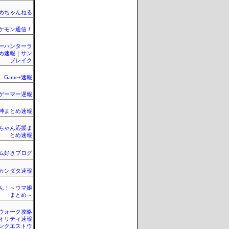
とめちゃんねる
ケモン通信！
ーハンターラ
め速報｜サン
ブレイク
Game+速報
ゲーマー遅報
神まとめ速報
ちゃん応援ま
とめ速報
ム好きブログ
カンダタ速報
ん！～ウマ娘
まとめ～
ウォーク攻略
クオリティ速報
ンクエストウ