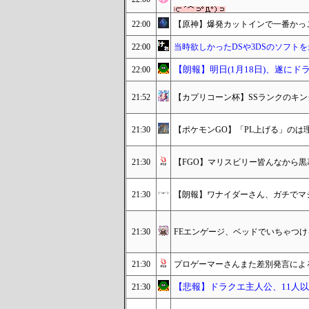
22:00
【原神】爆発カットインで一番かっ
22:00
当時欲しかったDSや3DSのソフト
【朗報】明日(1月18日)、遂に
22:00
21:52
【カプリコーン杯】SSランクのキ
21:30
【ポケモンGO】「PL上げる」のは
21:30
【FGO】マリスビリー皆んなから
21:30
【朗報】ワナイダーさん、ガチでマ
21:30
FEエンゲージ、ベッドでいちゃつ
21:30
プロゲーマーさんまた差別発言によ
【悲報】ドラクエ主人公、11人
21:30