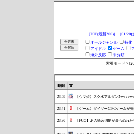
[TOP(最新200)]
|
[01/20(
オールジャンル
特化
アイドル
ゲーム
海外反応
未分類
索引モード > [2023
時刻
直
23:59
【ウマ娘】スク水アルダンｴｯｯｯｯｯｯｯｯｯｯｯ
23:41
【ゲーム】ダイソーにPCゲームが
23:30
【FGO】あの衛宮切嗣が最も恐れた