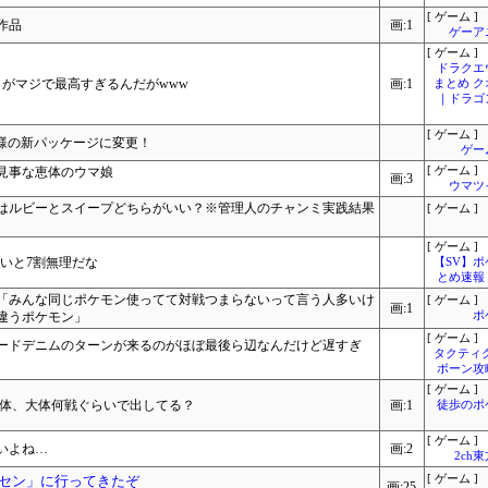
[ ゲーム ]
作品
画:1
ゲーア
[ ゲーム ]
ドラクエ
がマジで最高すぎるんだがwww
画:1
まとめ 
｜ドラゴ
[ ゲーム ]
ルド仕様の新パッケージに変更！
ゲー
見事な恵体のウマ娘
[ ゲーム ]
画:3
ウマツ
はルビーとスイープどちらがいい？※管理人のチャンミ実践結果
[ ゲーム ]
[ ゲーム ]
ないと7割無理だな
【SV】
とめ速報
「みんな同じポケモン使ってて対戦つまらないって言う人多いけ
[ ゲーム ]
画:1
違うポケモン」
ポ
[ ゲーム ]
ードデニムのターンが来るのがほぼ最後ら辺なんだけど遅すぎ
タクティ
ボーン攻
[ ゲーム ]
個体、大体何戦ぐらいで出してる？
画:1
徒歩のポ
[ ゲーム ]
いよね…
画:2
2ch
ーセン」に行ってきたぞ
[ ゲーム ]
画:25