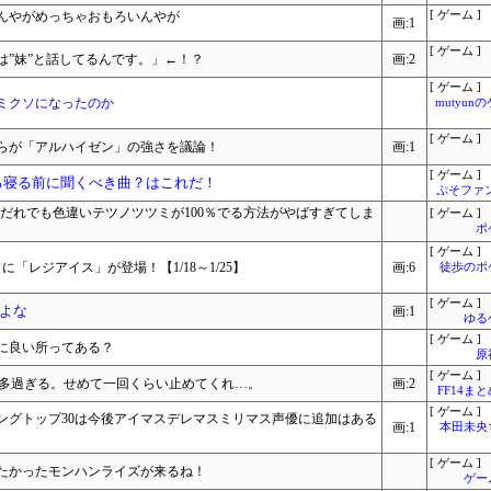
んやがめっちゃおもろいんやが
[ ゲーム ]
画:1
[ ゲーム ]
は”妹”と話してるんです。」←！？
画:2
[ ゲーム ]
ミクソになったのか
mutyun
[ ゲーム ]
らが「アルハイゼン」の強さを議論！
画:1
[ ゲーム ]
する寝る前に聞くべき曲？はこれだ！
ぷそファン
だれでも色違いテツノツツミが100％でる方法がやばすぎてしま
[ ゲーム ]
ポ
[ ゲーム ]
「レジアイス」が登場！【1/18～1/25】
画:6
徒歩のポ
[ ゲーム ]
よな
画:1
ゆる
[ ゲーム ]
に良い所ってある？
原
[ ゲーム ]
実装多過ぎる。せめて一回くらい止めてくれ…。
画:2
FF14ま
[ ゲーム ]
キングトップ30は今後アイマスデレマスミリマス声優に追加はある
画:1
本田未央
[ ゲーム ]
たかったモンハンライズが来るね！
ゲー