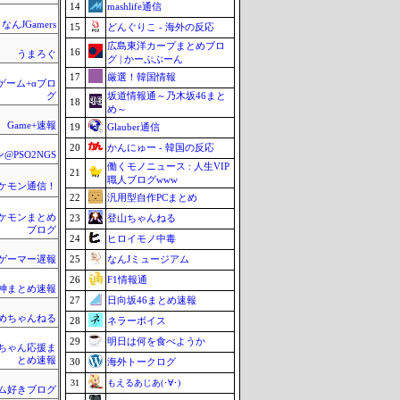
14
mashlife通信
なんJGamers
15
どんぐりこ - 海外の反応
広島東洋カープまとめブロ
16
うまろぐ
グ | かーぷぶーん
17
厳選！韓国情報
のゲーム+αブロ
坂道情報通～乃木坂46まと
グ
18
め～
Game+速報
19
Glauber通信
20
かんにゅー - 韓国の反応
@PSO2NGS
働くモノニュース : 人生VIP
21
職人ブログwww
ケモン通信！
22
汎用型自作PCまとめ
ケモンまとめ
23
登山ちゃんねる
ブログ
24
ヒロイモノ中毒
25
なんJミュージアム
ゲーマー遅報
26
F1情報通
神まとめ速報
27
日向坂46まとめ速報
とめちゃんねる
28
ネラーボイス
29
明日は何を食べようか
ちゃん応援ま
とめ速報
30
海外トークログ
31
もえるあじあ(･∀･)
ム好きブログ