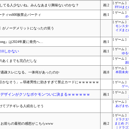
[ ゲーム ]
にしてる人少ないね。みんなあまり興味ないのかな？
画:2
FF14ま
[ ゲーム ]
ティvs600族禁止パーティ
画:1
ポ
[ ゲーム ]
モンスタ
】がノーデメリットになったの笑う
イズまと
[ ゲーム ]
uKong』は2024年夏に発売へ…
画:1
[ ゲーム ]
10しかない
画:1
ゆる
[ ゲーム ]
のあくまでも完凸だしな
原
[ ゲーム ]
で過疎スレになる。一体何があったのか
画:8
本田未央
引かなそう」←弱者男性に効きすぎて禁止カードにｗｗｗｗｗｗ
[ ゲーム ]
ゲー
[ ゲーム ]
一番デザインがクソなポケモンついに決まるｗｗｗｗｗｗ
画:1
[ ゲーム ]
けてブチギレる人続出しそう
あげませ
[ ゲーム ]
ドラクエ
お前らの最初の感想がこちらwww
画:2
まとめ 
｜ドラゴ