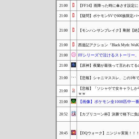
21:00
【FF14】雨降った時に傘さす設定
21:00
【疑問】ポケモンSVで600族限定パー
21:00
【モンハンサンブレイク】剛射【絶
21:00
西遊記アクション『Black Myth: W
FFシリーズで泣けるストーリー、
21:00
21:00
【原神】夜蘭が最強って言われてる
21:00
【悲報】シャニマススレ、この1年
【悲報】「ソシャゲで女キャラしか
21:00
ｗｗ
【画像】ポケモン全1008匹中
21:00
20:52
【カプリコーン杯】決勝で格下に負
20:45
【DQウォーク】ニンジャ実装！！！