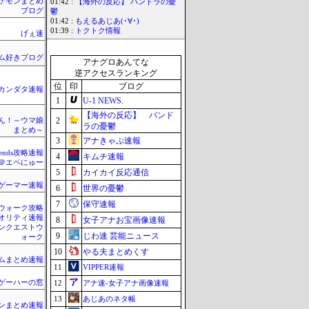
ケモンまとめ
01:42 :
【海外の反応】 パンドラの憂
ブログ
鬱
01:42 :
もえるあじあ(･∀･)
01:39 :
トクトク情報
げぇ速
ム好きブログ
アナグロあんてな
逆アクセスランキング
位
印
ブログ
カンダタ速報
1
U-1 NEWS.
【海外の反応】 パンド
2
ん！～ウマ娘
ラの憂鬱
まとめ～
3
アナきゃぷ速報
egends攻略速報
4
キムチ速報
＠エペにゅー
5
カイカイ反応通信
ゲーマー速報
6
世界の憂鬱
7
保守速報
ウォーク攻略
クオリティ速報
8
女子アナお宝画像速報
ンクエストウ
9
じわ速 芸能ニュース
ォーク
10
やる夫まとめくす
ムまとめ速報
11
VIPPER速報
ゲーハーの窓
12
アナ速‐女子アナ画像速報
13
あじあのネタ帳
ンまとめ速報