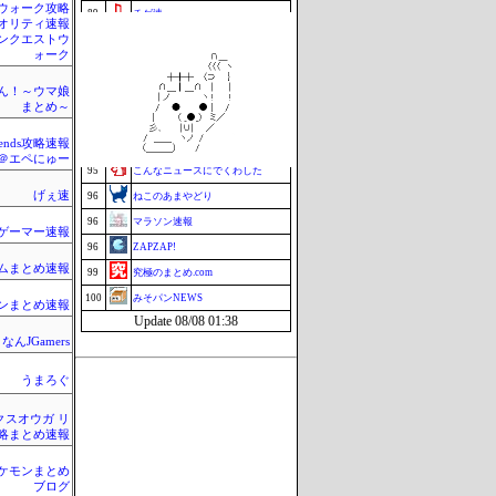
ウォーク攻略
89
チゲ速
クオリティ速報
ンクエストウ
90
はーとログ
ォーク
90
セクシーテレビジョン
92
まぐろとにぼし
ん！～ウマ娘
まとめ～
ミーハー総研（ミーハー総合研究
92
所）
egends攻略速報
94
釣りまとめ速報
＠エペにゅー
95
こんなニュースにでくわした
げぇ速
96
ねこのあまやどり
96
マラソン速報
ゲーマー速報
96
ZAPZAP!
ムまとめ速報
99
究極のまとめ.com
100
みそパンNEWS
ンまとめ速報
Update 08/08 01:38
なんJGamers
うまろぐ
クスオウガ リ
略まとめ速報
ケモンまとめ
ブログ