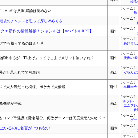
ゆる
[ ゲーム ]
こいいのは八重 異論は認めない
原
[ ゲーム ]
を最後のチャンスと思って探し求めてる
[ ゲーム ]
ドラクエ新作の情報解禁！ジャンルは【○○バトルRPG】
画:1
[ ゲーム ]
ングでも勝ってるのほんと草
あげませ
[ ゲーム ]
理解出来るが「TL上げ」ってそこまでメリット無いよね？
画:1
徒歩のポ
[ ゲーム ]
黒幕だと思われてて可哀想
画:1
ぐらんど
[ ゲーム ]
ジで大人気だった模様、ポケカで大優遇
画:11
本田未央
[ ゲーム ]
ルフレch.
ける機能が搭載
画:1
エムブレ
攻
[ ゲーム ]
るコンプラ違反で除名処分。何故ゲーマーは民度最悪なのか？？
ゲー
[ ゲーム ]
以上いるのに名言が1つもない
画:8
[ ゲーム ]