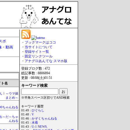
スポ
・
ブックマークはココ
像・動画
・
当サイトについて
・
登録サイト一覧
・
固定リンクツール
・
アナグロあんてな スマホ版
登録ブログ数 : 472
総記事数 : 8806894
更新 : 08/08(土)01:51
イト名
キーワード検索
ん！～ウマ娘
まとめ～
※半角スペース区切りでAND検索
キーワード履歴
990ちゃんねる
01:49 :
ひぐらし
01:48 :
V
お～だ～ちゃ
01:46 :
かぞくちゃんねる
んねる
01:45 :
水着
01:43 :
U-1 NEWS.