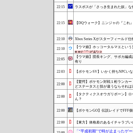
22:15
ラスボスが「さっき生まれた奴」な
22:15
【DQウォーク】ニンジャの『これ』
22:10
Xbox Series Xがスターフィー
【ウマ娘】ホッコータルマエという
22:10
【ウマ娘】団長キング、サポカ編成
22:05
有り
22:03
【ポケモンSV】いかく持ちNPCい
【驚愕】ポケモン対戦１桁ランカー
22:00
どステータスと技が違うならそれは
【タクティクスオウガリボーン】ロ
22:00
ん？
22:00
【ポケモンGO】伝説レイドでFFF
22:00
【東方】体格差のあるイチャラブい
「“平成初期”で時が止まったゲ
22:00