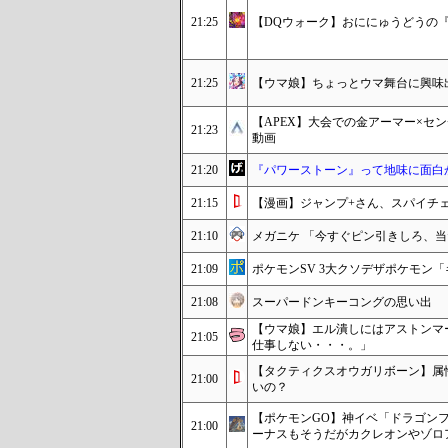
21:25
【DQウォーク】おににゅうどうの
21:25
【ウマ娘】ちょっとウマ舞台に興味
【APEX】大会での金アーマー×セ
21:23
動画
21:20
『パワーストーン』って地味に面白
21:15
【漫画】ジャンプ+さん、スパイチ
21:10
メガニケ 「今すぐピン引きしろ、
21:09
ポケモンSV 3大クソデザポケモン
21:08
スーパードンキーコングの思い出
【ウマ娘】エル潰しにはアストンマ
21:05
仕事しない・・・。」
【タクティクスオウガリボーン】属
21:00
いの？
【ポケモンGO】神イベ「ドラゴン
21:00
ーナスもそうだがカクレオンやゾロ