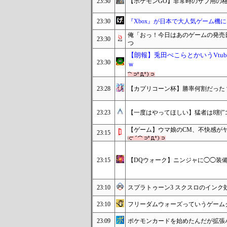
23:30
【ポケモンGO】非常時のサブ用の
23:30
『Xbox』が日本で大人気ゲーム機
俺「おっ！今日はあのゲームの発売
23:30
つ
【朗報】兎田ぺこらとかいうVtu
23:30
ｗ
23:28
【カプリコーン杯】勝率何割だった
23:23
【一度はやってほしい】猛者は8割”
【ゲーム】ウマ娘のCM、不快感が
23:15
23:15
【DQウォーク】ニンジャに◯◯装備
23:10
スプラトゥーン3 スクスロのインク
23:10
フリーダムウォーズっていうゲーム
23:09
ポケモンカードを始めたんだが拡張