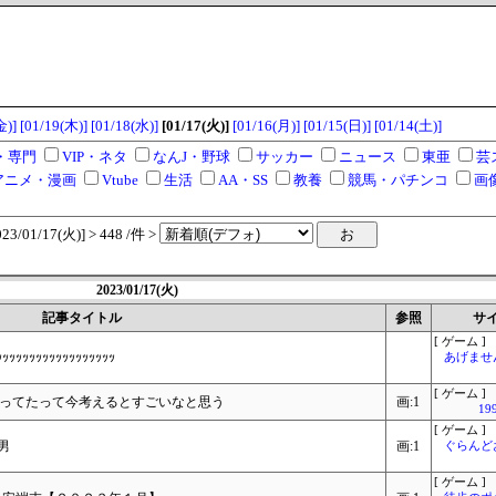
金)]
[01/19(木)]
[01/18(水)]
[01/17(火)]
[01/16(月)]
[01/15(日)]
[01/14(土)]
・専門
VIP・ネタ
なんJ・野球
サッカー
ニュース
東亜
芸
アニメ・漫画
Vtube
生活
AA・SS
教養
競馬・パチンコ
画
/01/17(火)] > 448 /件 >
2023/01/17(火)
記事タイトル
参照
サ
[ ゲーム ]
ｯｯｯｯｯｯｯｯｯｯｯｯｯｯ
あげませ
[ ゲーム ]
売ってたって今考えるとすごいなと思う
画:1
1
[ ゲーム ]
男
画:1
ぐらんど
[ ゲーム ]