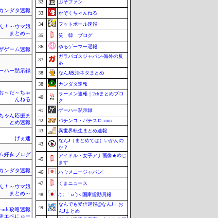
32
ぷそファン
カンダタ速報
33
かぞくちゃんねる
34
フットボール速報
ん！～ウマ娘
まとめ～
35
笑 韓 ブログ
36
ゆるゲーマー遅報
ザゲーム速報
ガラパゴスジャパン-海外の反
37
応
ーハー黙示録
38
なんJ政治ネタまとめ
38
カンダタ速報
お～だ～ちゃ
ラーメン速報｜2chまとめブロ
40
んねる
グ
41
ゲーハー黙示録
ちゃん応援ま
42
パチンコ・パチスロ.com
とめ速報
43
異世界転生まとめ速報
げぇ速
なんJ（まとめては）いかんの
43
か？
ム好きブログ
アイドル・女子アナ画像★吟じ
45
ます
カンダタ速報
46
ハウメニージャパン!
47
くまニュース
ん！～ウマ娘
まとめ～
48
/)；｀ω´)＜国家総動員報
なんでも受信遅報@なんJ・お
49
egends攻略速報
んJまとめ
＠エペにゅー