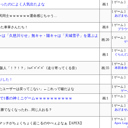
[ ゲーム ]
かったのによく人気出たよな
画:1
[ ゲーム ]
民同士ｗｗｗｗｗｗ運命感じちゃう…
あげませ
[ ゲーム ]
いた車掌さんたち！
画:8
ブラウ
ャは「久慈川りせ」無キャ・陽キャは「天城雪子」を選ぶよ
[ ゲーム ]
画:20
ゲ
[ ゲーム ]
画:1
ぐらんど
[ ゲーム ]
「！？！？」ｼｭﾊﾞﾊﾞﾊﾞﾊﾞ（走り寄ってくる音）
画:35
本田未央
[ ゲーム ]
りした！
[ ゲーム ]
たユーザーは戻ってこない」←これって嘘だよな
ゲー
[ ゲーム ]
で1番の神ミニゲームｗｗｗｗｗｗｗｗｗｗ
画:1
[ ゲーム ]
に勝てなくなったわ…同じ人おる？
あげませ
[ ゲーム ]
マッチがちょくちょく起こるのやべぇよなぁ【APEX】
Apex L