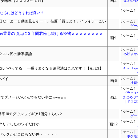
格安端末【２０２３年１月】
画:1
徒歩のポ
[ ゲーム ]
になるにはどうすれば良い？
日だ！よーし動画見るぞー！」任豚「買えよ！」イライラ←こい
[ ゲーム ]
ゲー
ber業界の頂点に３年間君臨し続ける怪物ｗｗｗｗｗｗｗｗ
[ ゲーム ]
画:1
[ ゲーム ]
？スレ民の勝率議論
あげませ
[ ゲーム ]
コレ”やってる！ 一番うまくなる練習法はこれです！【APEX】
Apex L
ヤバイ
[ ゲーム ]
画:6
社畜
[ ゲーム ]
ドラクエ
でダメージがとんでもない事にwwwww
画:1
まとめ 
｜ドラゴ
[ ゲーム ]
効率10％ダウンってギア1個分くらい？
ゲー
[ ゲーム ]
クリアしたのワイだけか
画:12
[ ゲーム ]
パックがどこにもない件・・・・・
ポケモ