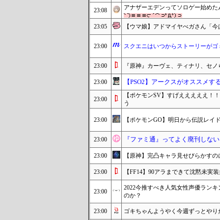
アナザーエデンってソロゲー始めた
23:08
23:05
【ウマ娘】アドマイヤべガさん「今
23:00
スクエニはいつからストーリーがゴ
23:00
『原神』カーヴェ、ティナリ、セノ
【PSO2】アークスがオススメ
23:00
【ポケモンSV】すげえええええ！！
23:00
う
23:00
【ポケモンGO】明日から伝説レイドに
『ファミ通』ってよく廃刊しない
23:00
23:00
【原神】完凸キャラ見せびらかすの
23:00
【FF14】90アラまできて沈黙未
2022今推すべき人気女性声優ラン
23:00
のか？
23:00
ゴキちゃんようやく今週ずっとやり