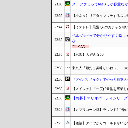
スーファミって6MBしか容量な
23:00
22:55
【小ネタ】リアタイマッチするスレ
22:44
【ミストレ】黒髪2人のガチャを引
ペルソナ4って分かりやすく陰キ
22:35
な
22:30
【FGO】大好きな6人
22:30
東京人「銀だこ美味しいね～」 大阪人
22:30
『ダイパリメイク』でやっと殿堂入
22:30
【スイッチ】「一度任天堂を卒業し
【急募】マリオパーティシリーズ
22:30
22:24
【カプリコーン杯】ラウンド2で急
22:23
【雑談】ダイヤからゴールドがいる