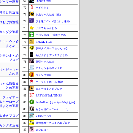
69
けおけお速報
ゲーマー遅報
70
バイクと！
神まとめ速報
71
ぎあちゃんねる（仮）
72
ひま速(°∀°) -暇つぶし速報-
けおけお速報
73
子育てちゃんねる
カンダタ速報
74
ハロン棒ch -競馬まとめ-
ん！～ウマ娘
75
BREAK TIME
まとめ～
76
阪神タイガースちゃんねる
76
もばます｜デレステまとめ
ケモンまとめ
ブログ
78
黄昏ちゃんねる
79
Ｚチャンネル＠ＶＩＰ
お～だ～ちゃ
んねる
80
ジャンプ速報
81
ポーランドボール 翻訳
ちゃん応援ま
とめ速報
81
カルチョまとめブログ
83
BABYMETAL TIMES
 - ファイアー
ムヒーローズ
83
footballnet【サッカー5chまとめ】
略まとめ速報
85
もきゅ速(*´ω`*)人(´･ェ･｀)
ム好きブログ
86
VTuberNews
87
鷹速@ホークスまとめブログ
カンダタ速報
87
まなにゅ～