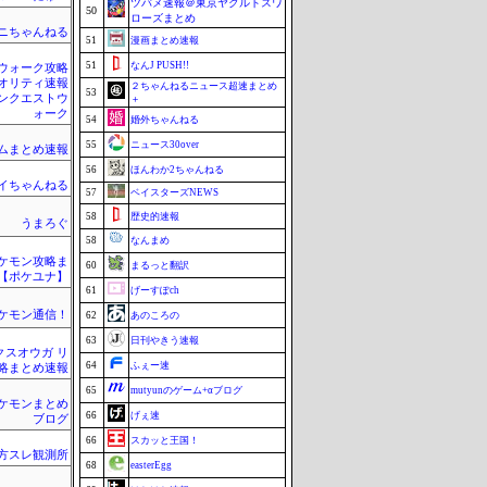
ツバメ速報＠東京ヤクルトスワ
50
ローズまとめ
ニちゃんねる
51
漫画まとめ速報
51
なんJ PUSH!!
ウォーク攻略
クオリティ速報
２ちゃんねるニュース超速まとめ
53
ンクエストウ
＋
ォーク
54
婚外ちゃんねる
55
ニュース30over
ムまとめ速報
56
ほんわか2ちゃんねる
イちゃんねる
57
ベイスターズNEWS
58
歴史的速報
うまろぐ
58
なんまめ
ポケモン攻略ま
60
まるっと翻訳
【ポケユナ】
61
げーすぽch
ケモン通信！
62
あのころの
63
日刊やきう速報
クスオウガ リ
64
ふぇー速
略まとめ速報
65
mutyunのゲーム+αブログ
ケモンまとめ
66
げぇ速
ブログ
66
スカッと王国！
東方スレ観測所
68
easterEgg