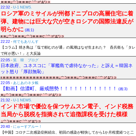
22:32
-
U-1 NEWS.
ロシア軍のミサイルが州都ドニプロの高層住宅に着
弾、建物には巨大な穴が空きロシアの国際法違反が
明らかに
(画:1)
22:22
-
何でもありんす
【コラム】焼き鳥は「塩で頼むのが通」の風潮はなぜ生まれた？ 呑兵衛も「タレ
で何が悪い！」と大反論
22:05
-
笑 韓 ブログ
日本政府、ユネスコに「軍艦島で虐待なかった」と訴え＝韓国ネ
ット怒り「厚顔無恥」
22:05
-
あじあのネタ帳
【動画】信濃町、厳戒態勢！！！！！！！！！！！！
(画:3)
21:32
-
U-1 NEWS.
インド市場で優位を保つサムスン電子、インド税務
当局から脱税を指摘されて追徴課税を受けた模様
20:40
-
にゅーすアルー！
【中国】コロナ二次感染症例続出、初回の感染が軽快してから1か月程度経つと二