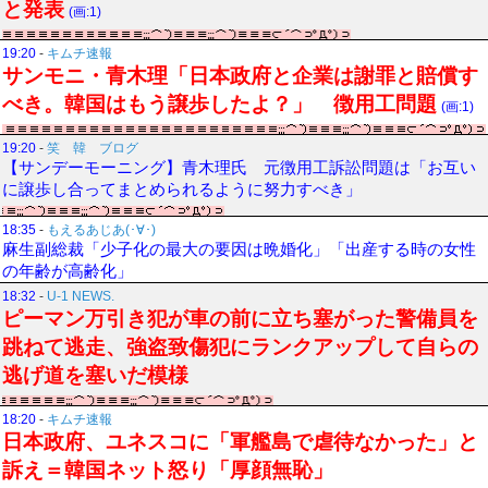
と発表
(画:1)
19:20
-
キムチ速報
サンモニ・青木理「日本政府と企業は謝罪と賠償す
べき。韓国はもう譲歩したよ？」 徴用工問題
(画:1)
19:20
-
笑 韓 ブログ
【サンデーモーニング】青木理氏 元徴用工訴訟問題は「お互い
に譲歩し合ってまとめられるように努力すべき」
18:35
-
もえるあじあ(･∀･)
麻生副総裁「少子化の最大の要因は晩婚化」「出産する時の女性
の年齢が高齢化」
18:32
-
U-1 NEWS.
ピーマン万引き犯が車の前に立ち塞がった警備員を
跳ねて逃走、強盗致傷犯にランクアップして自らの
逃げ道を塞いだ模様
18:20
-
キムチ速報
日本政府、ユネスコに「軍艦島で虐待なかった」と
訴え＝韓国ネット怒り「厚顔無恥」