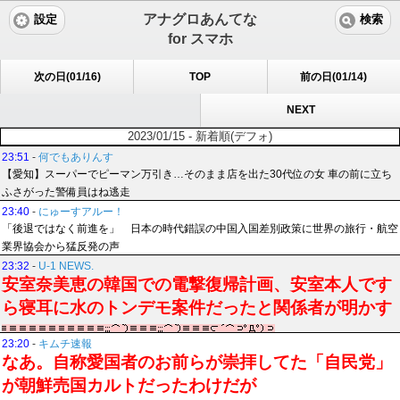
アナグロあんてな
設定
検索
for スマホ
次の日(01/16)
TOP
前の日(01/14)
NEXT
2023/01/15 - 新着順(デフォ)
23:51
-
何でもありんす
【愛知】スーパーでピーマン万引き…そのまま店を出た30代位の女 車の前に立ち
ふさがった警備員はね逃走
23:40
-
にゅーすアルー！
「後退ではなく前進を」 日本の時代錯誤の中国入国差別政策に世界の旅行・航空
業界協会から猛反発の声
23:32
-
U-1 NEWS.
安室奈美恵の韓国での電撃復帰計画、安室本人です
ら寝耳に水のトンデモ案件だったと関係者が明かす
23:20
-
キムチ速報
なあ。自称愛国者のお前らが崇拝してた「自民党」
が朝鮮売国カルトだったわけだが