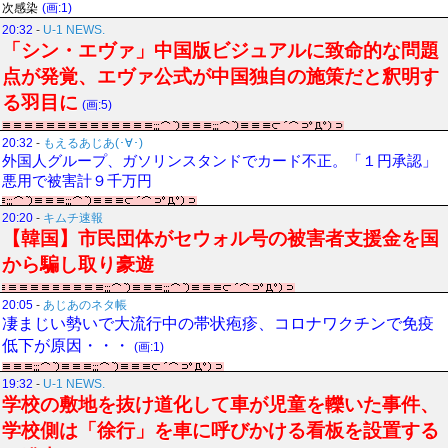
次感染
(画:1)
20:32
-
U-1 NEWS.
「シン・エヴァ」中国版ビジュアルに致命的な問題
点が発覚、エヴァ公式が中国独自の施策だと釈明す
る羽目に
(画:5)
20:32
-
もえるあじあ(･∀･)
外国人グループ、ガソリンスタンドでカード不正。「１円承認」
悪用で被害計９千万円
20:20
-
キムチ速報
【韓国】市民団体がセウォル号の被害者支援金を国
から騙し取り豪遊
20:05
-
あじあのネタ帳
凄まじい勢いで大流行中の帯状疱疹、コロナワクチンで免疫
低下が原因・・・
(画:1)
19:32
-
U-1 NEWS.
学校の敷地を抜け道化して車が児童を轢いた事件、
学校側は「徐行」を車に呼びかける看板を設置する