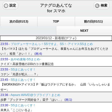
アナグロあんてな
設定
検索
for スマホ
次の日(01/13)
TOP
前の日(01/11)
NEXT
2023/01/12 - 新着順(デフォ)
23:55
-
プロデューサーさんっ！SSですよ、SS！-アイマスSSまとめ
【モバマス】ほたる「プロデューサーさん、泰葉ちゃんにお年玉をあげてくださ
い！」裕美「さい！！」
(画:4)
23:55
-
あやめ速報-SSまとめ-
クイズ！高坂雪穂の100のコト優勝記念
23:55
-
SSまにあっくす！
コナン「光彦が犯人……？」
23:45
-
SSまにあっくす！
【WORKING!!×アイマス】P「飯はワグナリアにするか」 山田「いらっしゃいま
せー」
23:36
-
Aqours WAVE!@ラブライブ！まとめ
歩夢「ブックマーク同好会？」栞子「はい…」
(画:1)
23:30
-
SSまにあっくす！
未来人「ここにいるよ」