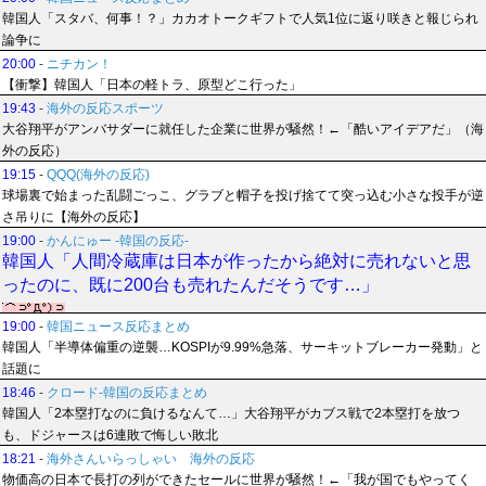
韓国人「スタバ、何事！？」カカオトークギフトで人気1位に返り咲きと報じられ
論争に
20:00
-
ニチカン！
【衝撃】韓国人「日本の軽トラ、原型どこ行った」
19:43
-
海外の反応スポーツ
大谷翔平がアンバサダーに就任した企業に世界が騒然！←「酷いアイデアだ」（海
外の反応）
19:15
-
QQQ(海外の反応)
球場裏で始まった乱闘ごっこ、グラブと帽子を投げ捨てて突っ込む小さな投手が逆
さ吊りに【海外の反応】
19:00
-
かんにゅー -韓国の反応-
韓国人「人間冷蔵庫は日本が作ったから絶対に売れないと思
ったのに、既に200台も売れたんだそうです…」
19:00
-
韓国ニュース反応まとめ
韓国人「半導体偏重の逆襲…KOSPIが9.99%急落、サーキットブレーカー発動」と
話題に
18:46
-
クロード-韓国の反応まとめ
韓国人「2本塁打なのに負けるなんて…」大谷翔平がカブス戦で2本塁打を放つ
も、ドジャースは6連敗で悔しい敗北
18:21
-
海外さんいらっしゃい 海外の反応
物価高の日本で長打の列ができたセールに世界が騒然！←「我が国でもやってく