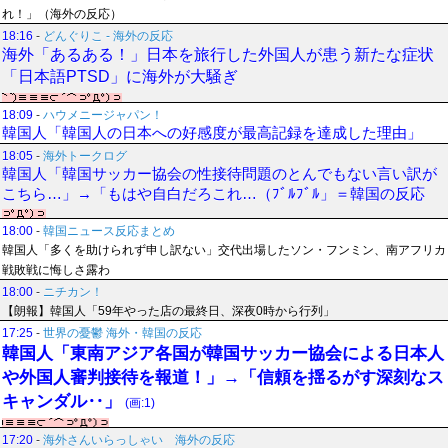
れ！」（海外の反応）
18:16
-
どんぐりこ - 海外の反応
海外「あるある！」日本を旅行した外国人が患う新たな症状
「日本語PTSD」に海外が大騒ぎ
18:09
-
ハウメニージャパン！
韓国人「韓国人の日本への好感度が最高記録を達成した理由」
18:05
-
海外トークログ
韓国人「韓国サッカー協会の性接待問題のとんでもない言い訳が
こちら…」→「もはや自白だろこれ…（ﾌﾞﾙﾌﾞﾙ」＝韓国の反応
18:00
-
韓国ニュース反応まとめ
韓国人「多くを助けられず申し訳ない」交代出場したソン・フンミン、南アフリカ
戦敗戦に悔しさ露わ
18:00
-
ニチカン！
【朗報】韓国人「59年やった店の最終日、深夜0時から行列」
17:25
-
世界の憂鬱 海外・韓国の反応
韓国人「東南アジア各国が韓国サッカー協会による日本人
や外国人審判接待を報道！」→「信頼を揺るがす深刻なス
キャンダル‥」
(画:1)
17:20
-
海外さんいらっしゃい 海外の反応