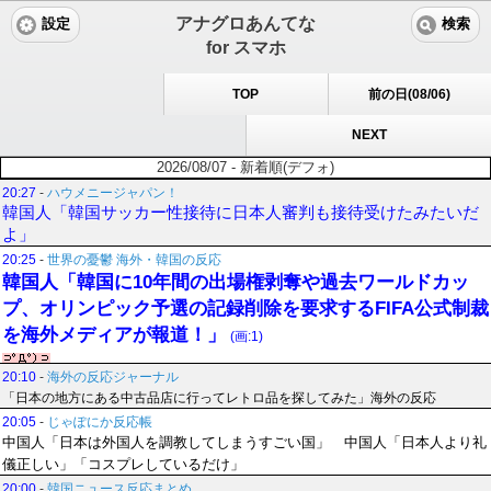
アナグロあんてな
設定
検索
for スマホ
TOP
前の日(08/06)
NEXT
2026/08/07 - 新着順(デフォ)
20:27
-
ハウメニージャパン！
韓国人「韓国サッカー性接待に日本人審判も接待受けたみたいだ
よ」
20:25
-
世界の憂鬱 海外・韓国の反応
韓国人「韓国に10年間の出場権剥奪や過去ワールドカッ
プ、オリンピック予選の記録削除を要求するFIFA公式制裁
を海外メディアが報道！」
(画:1)
20:10
-
海外の反応ジャーナル
「日本の地方にある中古品店に行ってレトロ品を探してみた」海外の反応
20:05
-
じゃぽにか反応帳
中国人「日本は外国人を調教してしまうすごい国」 中国人「日本人より礼
儀正しい」「コスプレしているだけ」
20:00
-
韓国ニュース反応まとめ