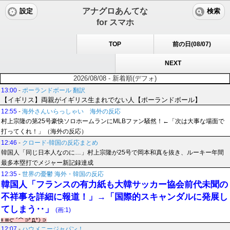
アナグロあんてな
設定
検索
for スマホ
TOP
前の日(08/07)
NEXT
2026/08/08 - 新着順(デフォ)
13:00
-
ポーランドボール 翻訳
【イギリス】両親がイギリス生まれでない人【ポーランドボール】
12:55
-
海外さんいらっしゃい 海外の反応
村上宗隆の第25号豪快ソロホームランにMLBファン騒然！←「次は大事な場面で
打ってくれ！」（海外の反応）
12:46
-
クロード-韓国の反応まとめ
韓国人「同じ日本人なのに…」村上宗隆が25号で岡本和真を抜き、ルーキー年間
最多本塁打でメジャー新記録達成
12:35
-
世界の憂鬱 海外・韓国の反応
韓国人「フランスの有力紙も大韓サッカー協会前代未聞の
不祥事を詳細に報道！」→「国際的スキャンダルに発展し
てしまう‥」
(画:1)
12:07
-
ハウメニージャパン！