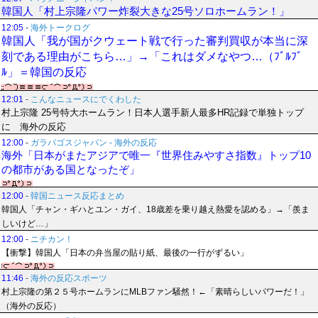
韓国人「村上宗隆パワー炸裂大きな25号ソロホームラン！」
12:05
-
海外トークログ
韓国人「我が国がクウェート戦で行った審判買収が本当に深
刻である理由がこちら…」→「これはダメなやつ…（ﾌﾞﾙﾌﾞ
ﾙ」＝韓国の反応
12:01
-
こんなニュースにでくわした
村上宗隆 25号特大ホームラン！日本人選手新人最多HR記録で単独トップ
に 海外の反応
12:00
-
ガラパゴスジャパン - 海外の反応
海外「日本がまたアジアで唯一『世界住みやすさ指数』トップ10
の都市がある国となったぞ」
12:00
-
韓国ニュース反応まとめ
韓国人「チャン・ギハとユン・ガイ、18歳差を乗り越え熱愛を認める」→「羨ま
しいけど…」
12:00
-
ニチカン！
【衝撃】韓国人「日本の弁当屋の貼り紙、最後の一行がずるい」
11:46
-
海外の反応スポーツ
村上宗隆の第２５号ホームランにMLBファン騒然！←「素晴らしいパワーだ！」
（海外の反応）