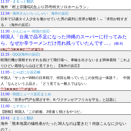
11:37
-
まるっと翻訳
海外「村上宗隆6試合ぶり25号特大ソロホームラン」
11:34
-
海外さんいらっしゃい 海外の反応
日本で12歳タイ人少女を働かせていた男の裁判に世界が騒然！←「求刑が軽すぎ
る」（海外の反応）
11:30
-
かんにゅー -韓国の反応-
韓国人「台風で品不足になった沖縄のスーパーに行ってみた
ら、なぜか辛ラーメンだけ売れ残っていたんです…」
(画:4)
11:15
-
QQQ(海外の反応)
軽飛行機が屋根すれすれを抜けて飛行場へ、車輪を出さないまま胴体着陸「これよ
りひどい着陸なら山ほど見てきた」【海外の反応】
11:05
-
じゃぽにか反応帳
中国人「サッカーW杯の日本戦で、何回も映っていたこの女性は一体誰？」 中国
人「なんという上品さ」「どう見ても一般人ではない」
11:00
-
韓国ニュース反応まとめ
韓国人「世界が門戸を閉ざす中、K-ワクチンがアフリカを守る」と話題に
11:00
-
ニチカン！
【朗報】韓国人「この鉄板、3倍速く焼けるやつだ」
10:41
-
まるっと翻訳
海外「熊本地震の犠牲者がたった38人なのは驚きだ！何故こんなに少ない
の？」