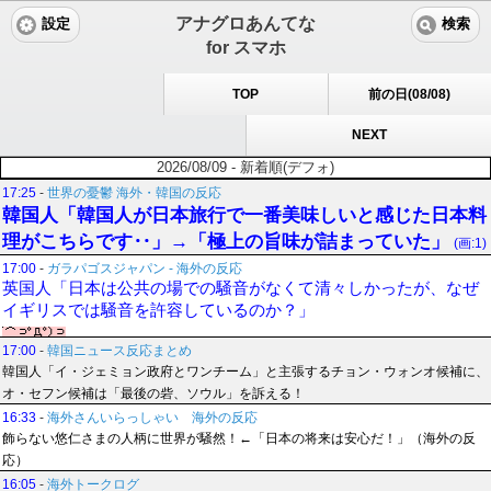
アナグロあんてな
設定
検索
for スマホ
TOP
前の日(08/08)
NEXT
2026/08/09 - 新着順(デフォ)
17:25
-
世界の憂鬱 海外・韓国の反応
韓国人「韓国人が日本旅行で一番美味しいと感じた日本料
理がこちらです‥」→「極上の旨味が詰まっていた」
(画:1)
17:00
-
ガラパゴスジャパン - 海外の反応
英国人「日本は公共の場での騒音がなくて清々しかったが、なぜ
イギリスでは騒音を許容しているのか？」
17:00
-
韓国ニュース反応まとめ
韓国人「イ・ジェミョン政府とワンチーム」と主張するチョン・ウォンオ候補に、
オ・セフン候補は「最後の砦、ソウル」を訴える！
16:33
-
海外さんいらっしゃい 海外の反応
飾らない悠仁さまの人柄に世界が騒然！←「日本の将来は安心だ！」（海外の反
応）
16:05
-
海外トークログ