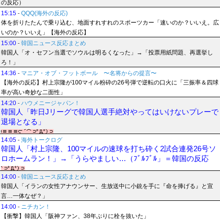
の反応）
15:15
-
QQQ(海外の反応)
体を折りたたんで乗り込む、地面すれすれのスポーツカー「速いのか？いいえ。広
いのか？いいえ」【海外の反応】
15:00
-
韓国ニュース反応まとめ
韓国人「オ・セフン当選でソウルは明るくなった」→「投票用紙問題、再選挙し
ろ！」
14:36
-
マニア・オブ・フットボール 〜名将からの提言〜
【海外の反応】村上宗隆が100マイル粉砕の26号弾で逆転の口火に「三振率＆四球
率が高い奇妙な二面性」
14:20
-
ハウメニージャパン！
韓国人「昨日Jリーグで韓国人選手絶対やってはいけないプレーで
退場となる」
14:05
-
海外トークログ
韓国人「村上宗隆、100マイルの速球を打ち砕く2試合連発26号ソ
ロホームラン！」→「うらやましい…（ﾌﾞﾙﾌﾞﾙ」＝韓国の反応
14:00
-
韓国ニュース反応まとめ
韓国人「イランの女性アナウンサー、生放送中に小銃を手に『命を捧げる』と宣
言…一体なぜ？」
14:00
-
ニチカン！
【衝撃】韓国人「阪神ファン、38年ぶりに栓を抜いた」