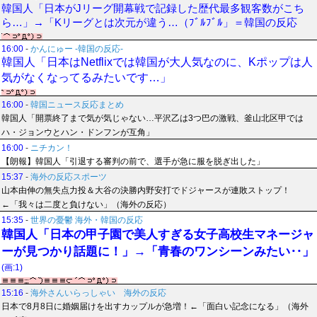
韓国人「日本がJリーグ開幕戦で記録した歴代最多観客数がこち
ら…」→「Kリーグとは次元が違う…（ﾌﾞﾙﾌﾞﾙ」＝韓国の反応
16:00
-
かんにゅー -韓国の反応-
韓国人「日本はNetflixでは韓国が大人気なのに、Kポップは人
気がなくなってるみたいです…」
16:00
-
韓国ニュース反応まとめ
韓国人「開票終了まで気が気じゃない…平沢乙は3つ巴の激戦、釜山北区甲では
ハ・ジョンウとハン・ドンフンが互角」
16:00
-
ニチカン！
【朗報】韓国人「引退する審判の前で、選手が急に服を脱ぎ出した」
15:37
-
海外の反応スポーツ
山本由伸の無失点力投＆大谷の決勝内野安打でドジャースが連敗ストップ！
←「我々は二度と負けない」（海外の反応）
15:35
-
世界の憂鬱 海外・韓国の反応
韓国人「日本の甲子園で美人すぎる女子高校生マネージャ
ーが見つかり話題に！」→「青春のワンシーンみたい‥」
(画:1)
15:16
-
海外さんいらっしゃい 海外の反応
日本で8月8日に婚姻届けを出すカップルが急増！←「面白い記念になる」（海外