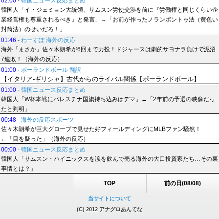
02:00
-
韓国ニュース反応まとめ
韓国人「イ・ジェミョン大統領、サムスン労使交渉を前に『労働権と同じくらい企
業経営権も尊重されるべき』と発言」→「お前が作ったノランボントゥ法（黄色い
封筒法）のせいだろ！」
01:46
-
わーすぽ 海外の反応
海外「まさか」佐々木朗希が6回まで力投！ドジャースは劇的サヨナラ負けで泥沼
7連敗！（海外の反応）
01:00
-
ポーランドボール 翻訳
【イタリア-ギリシャ】古代からのライバル関係【ポーランドボール】
01:00
-
韓国ニュース反応まとめ
韓国人「W杯本戦にパレスチナ国旗持ち込みはデマ」→「2年前の予選の映像だっ
たと判明」
00:48
-
海外の反応スポーツ
佐々木朗希が巨大グローブで見せた好フィールディングにMLBファン騒然！
←「目を疑った」（海外の反応）
00:00
-
韓国ニュース反応まとめ
韓国人「サムスン・ハイニックスを涙を飲んで売る海外の大口投資家たち…その裏
事情とは？」
TOP
前の日(08/08)
当サイトについて
(C) 2012 アナグロあんてな