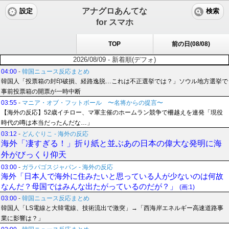
アナグロあんてな
設定
検索
for スマホ
TOP
前の日(08/08)
2026/08/09 - 新着順(デフォ)
04:00
-
韓国ニュース反応まとめ
韓国人「投票箱の封印破損、経路逸脱…これは不正選挙では？」ソウル地方選挙で
事前投票箱の開票が一時中断
03:55
-
マニア・オブ・フットボール 〜名将からの提言〜
【海外の反応】52歳イチロー、マ軍主催のホームラン競争で柵越えを連発「現役
時代の噂は本当だったんだな…」
03:12
-
どんぐりこ - 海外の反応
海外「凄すぎる！」折り紙と並ぶあの日本の偉大な発明に海
外がびっくり仰天
03:00
-
ガラパゴスジャパン - 海外の反応
海外「日本人で海外に住みたいと思っている人が少ないのは何故
なんだ？母国ではみんな出たがっているのだが？」
(画:1)
03:00
-
韓国ニュース反応まとめ
韓国人「LS電線と大韓電線、技術流出で激突」→「西海岸エネルギー高速道路事
業に影響は？」