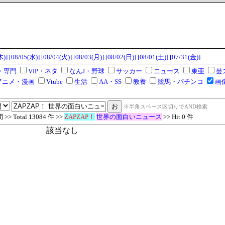
木)]
[08/05(水)]
[08/04(火)]
[08/03(月)]
[08/02(日)]
[08/01(土)]
[07/31(金)]
・専門
VIP・ネタ
なんJ・野球
サッカー
ニュース
東亜
芸
アニメ・漫画
Vtube
生活
AA・SS
教養
競馬・パチンコ
画
※半角スペース区切りでAND検索
 Total 13084 件 >>
ZAPZAP！
世界の面白いニュース
>> Hit 0 件
該当なし