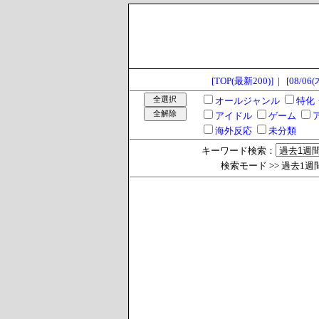
[TOP(最新200)]
|
[08/06(
オールジャンル
特化
アイドル
ゲーム
海外反応
未分類
キーワード検索：
検索モード >> 過去1週間 >>