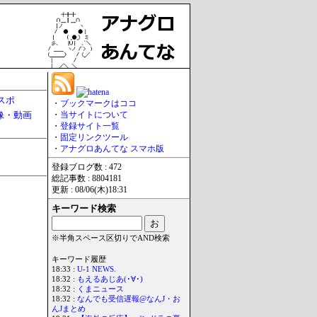
スポ
・
ブックマークはココ
像・動画
・
当サイトについて
・
登録サイト一覧
・
固定リンクツール
・
アナグロあんてな スマホ版
登録ブログ数 : 472
総記事数 : 8804181
更新 : 08/06(木)18:31
キーワード検索
※半角スペース区切りでAND検索
キーワード履歴
18:33 :
U-1 NEWS.
18:32 :
もえるあじあ(･∀･)
18:32 :
くまニュース
18:32 :
なんでも受信遅報@なんJ・お
んJまとめ