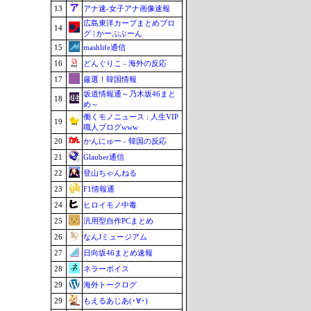
13
アナ速‐女子アナ画像速報
広島東洋カープまとめブロ
14
グ | かーぷぶーん
15
mashlife通信
16
どんぐりこ - 海外の反応
17
厳選！韓国情報
坂道情報通～乃木坂46まと
18
め～
働くモノニュース : 人生VIP
19
職人ブログwww
20
かんにゅー - 韓国の反応
21
Glauber通信
22
登山ちゃんねる
23
F1情報通
24
ヒロイモノ中毒
25
汎用型自作PCまとめ
26
なんJミュージアム
27
日向坂46まとめ速報
28
ネラーボイス
29
海外トークログ
29
もえるあじあ(･∀･)