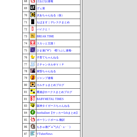
68
けおけお速報
69
げぇ速
70
ぎあちゃんねる（仮）
71
もばます｜デレステまとめ
72
バイクと！
73
BREAK TIME
74
スカッと王国！
75
ひま速(°∀°) -暇つぶし速報-
76
子育てちゃんねる
77
Ｚチャンネル＠ＶＩＰ
78
黄昏ちゃんねる
79
ジャンプ速報
80
カルチョまとめブログ
81
鷹速@ホークスまとめブログ
81
BABYMETAL TIMES
83
阪神タイガースちゃんねる
84
footballnet【サッカー5chまとめ】
85
ポーランドボール 翻訳
86
もきゅ速(*´ω`*)人(´･ェ･｀)
87
VTuberNews