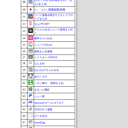
48
んJまとめ
50
/)；｀ω´)＜国家総動員報
ツバメ速報＠東京ヤクルトスワロ
51
ーズまとめ
52
なんJ PUSH!!
２ちゃんねるニュース超速まとめ
53
＋
54
婚外ちゃんねる
55
ニュース30over
56
漫画まとめ速報
57
ベイスターズNEWS
58
なんまめ
59
ほんわか2ちゃんねる
60
あのころの
61
ハロン棒ch -競馬まとめ-
62
まるっと翻訳
63
ふぇー速
64
mutyunのゲーム+αブログ
65
日刊やきう速報
66
げーすぽch
67
easterEgg