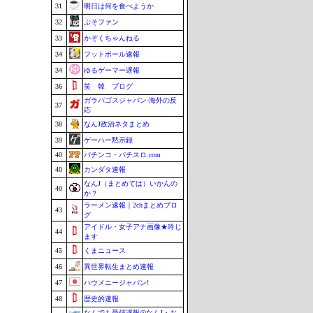
31
明日は何を食べようか
32
ぷそファン
33
かぞくちゃんねる
34
フットボール速報
34
ゆるゲーマー遅報
36
笑 韓 ブログ
ガラパゴスジャパン-海外の反
37
応
38
なんJ政治ネタまとめ
39
ゲーハー黙示録
40
パチンコ・パチスロ.com
40
カンダタ速報
なんJ（まとめては）いかんの
40
か？
ラーメン速報｜2chまとめブロ
43
グ
アイドル・女子アナ画像★吟じ
44
ます
45
くまニュース
46
異世界転生まとめ速報
47
ハウメニージャパン!
48
歴史的速報
なんでも受信遅報@なんJ・お