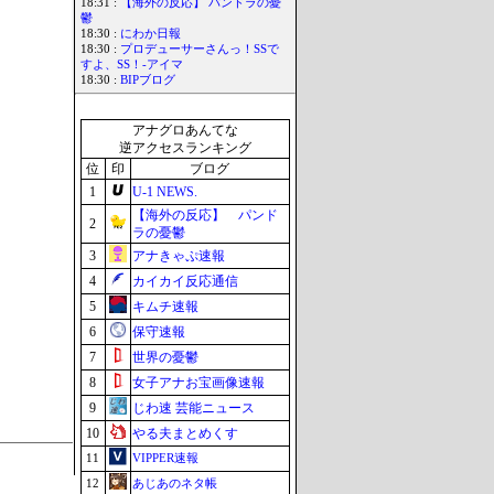
18:31 :
【海外の反応】 パンドラの憂
鬱
18:30 :
にわか日報
18:30 :
プロデューサーさんっ！SSで
すよ、SS！-アイマ
18:30 :
BIPブログ
アナグロあんてな
逆アクセスランキング
位
印
ブログ
1
U-1 NEWS.
【海外の反応】 パンド
2
ラの憂鬱
3
アナきゃぷ速報
4
カイカイ反応通信
5
キムチ速報
6
保守速報
7
世界の憂鬱
8
女子アナお宝画像速報
9
じわ速 芸能ニュース
10
やる夫まとめくす
11
VIPPER速報
12
あじあのネタ帳