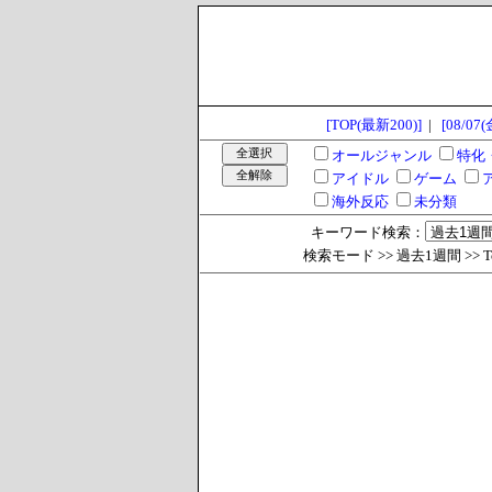
[TOP(最新200)]
|
[08/07(
オールジャンル
特化
アイドル
ゲーム
海外反応
未分類
キーワード検索：
検索モード >> 過去1週間 >> Tota