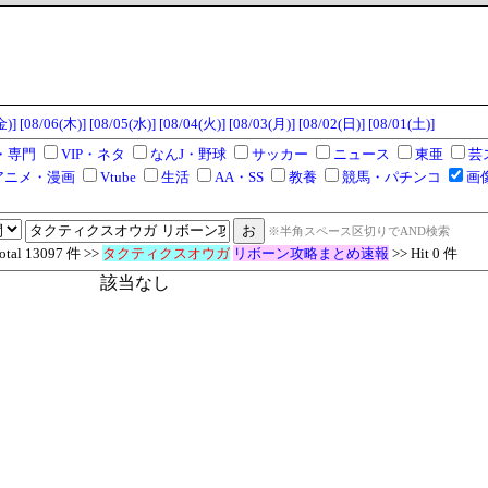
金)]
[08/06(木)]
[08/05(水)]
[08/04(火)]
[08/03(月)]
[08/02(日)]
[08/01(土)]
・専門
VIP・ネタ
なんJ・野球
サッカー
ニュース
東亜
芸
アニメ・漫画
Vtube
生活
AA・SS
教養
競馬・パチンコ
画
※半角スペース区切りでAND検索
l 13097 件 >>
タクティクスオウガ
リボーン攻略まとめ速報
>> Hit 0 件
該当なし