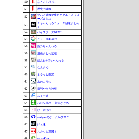
50
なんJ PUSH!!
51
歴史的速報
ツバメ速報＠東京ヤクルトスワロ
52
ーズまとめ
２ちゃんねるニュース超速まとめ
53
＋
54
ベイスターズNEWS
55
ニュース30over
56
婚外ちゃんねる
56
漫画まとめ速報
58
ほんわか2ちゃんねる
59
なんまめ
60
まるっと翻訳
61
あのころの
62
日刊やきう速報
63
ふぇー速
64
ハロン棒ch -競馬まとめ-
64
げーすぽch
66
mutyunのゲーム+αブログ
67
げぇ速
67
スカッと王国！
69
easterEgg