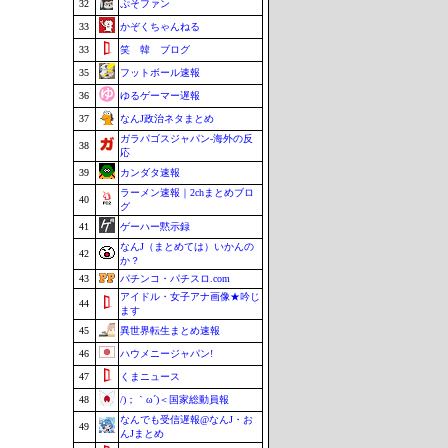
32
ぷそファン
33
かぞくちゃんねる
33
笑 韓 ブログ
35
フットボール速報
36
ゆるゲーマー遅報
37
なんJ政治ネタまとめ
ガラパゴスジャパン-海外の反
38
応
39
カンダタ速報
ラーメン速報｜2chまとめブロ
40
グ
41
ゲーハー黙示録
なんJ（まとめては）いかんの
42
か？
43
パチンコ・パチスロ.com
アイドル・女子アナ画像★吟じ
44
ます
45
異世界転生まとめ速報
46
ハウメニージャパン!
47
くまニュース
48
/)；｀ω´)＜国家総動員報
なんでも受信遅報@なんJ・お
49
んJまとめ