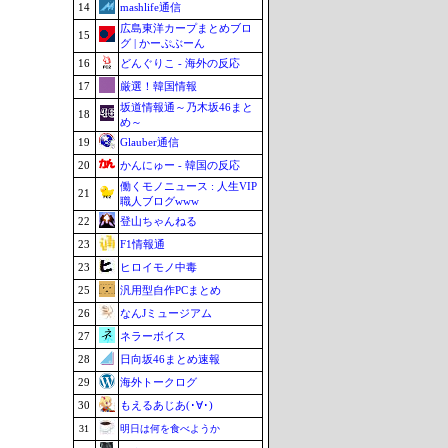
14
mashlife通信
広島東洋カープまとめブロ
15
グ | かーぷぶーん
16
どんぐりこ - 海外の反応
17
厳選！韓国情報
坂道情報通～乃木坂46まと
18
め～
19
Glauber通信
20
かんにゅー - 韓国の反応
働くモノニュース : 人生VIP
21
職人ブログwww
22
登山ちゃんねる
23
F1情報通
23
ヒロイモノ中毒
25
汎用型自作PCまとめ
26
なんJミュージアム
27
ネラーボイス
28
日向坂46まとめ速報
29
海外トークログ
30
もえるあじあ(･∀･)
31
明日は何を食べようか