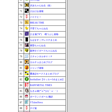
70
ぎあちゃんねる（仮）
71
けおけお速報
72
バイクと！
73
BREAK TIME
74
子育てちゃんねる
75
ひま速(°∀°) -暇つぶし速報-
76
もばます｜デレステまとめ
77
黄昏ちゃんねる
78
阪神タイガースちゃんねる
79
Ｚチャンネル＠ＶＩＰ
80
カルチョまとめブログ
81
ジャンプ速報
82
鷹速@ホークスまとめブログ
82
footballnet【サッカー5chまとめ】
84
BABYMETAL TIMES
85
もきゅ速(*´ω`*)人(´･ェ･｀)
86
ポーランドボール 翻訳
87
VTuberNews
88
チゲ速