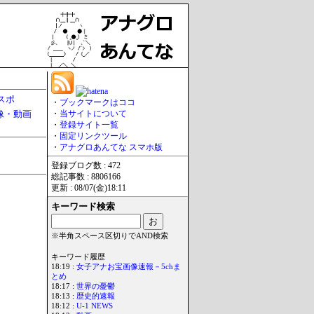
スポ
・
ブックマークはココ
像・動画
・
当サイトについて
・
登録サイト一覧
・
固定リンクツール
・
アナグロあんてな スマホ版
登録ブログ数 : 472
総記事数 : 8806166
更新 : 08/07(金)18:11
キーワード検索
※半角スペース区切りでAND検索
キーワード履歴
18:19 :
女子アナお宝画像速報－5chま
とめ
18:17 :
世界の憂鬱
18:13 :
歴史的速報
18:12 :
U-1 NEWS