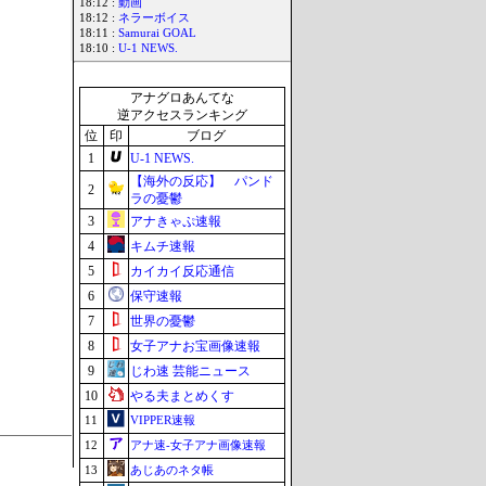
18:12 :
動画
18:12 :
ネラーボイス
18:11 :
Samurai GOAL
18:10 :
U-1 NEWS.
アナグロあんてな
逆アクセスランキング
位
印
ブログ
1
U-1 NEWS.
【海外の反応】 パンド
2
ラの憂鬱
3
アナきゃぷ速報
4
キムチ速報
5
カイカイ反応通信
6
保守速報
7
世界の憂鬱
8
女子アナお宝画像速報
9
じわ速 芸能ニュース
10
やる夫まとめくす
11
VIPPER速報
12
アナ速‐女子アナ画像速報
13
あじあのネタ帳