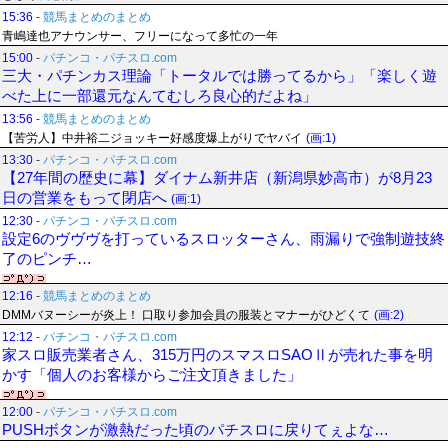
15:36
-
競馬まとめのまとめ
青嶋達也アナウンサー、フリーになって多忙の一年
15:00
-
パチンコ・パチスロ.com
三大・パチンカス理論「トータルでは勝ってるから」「楽しく遊
べた上に一部還元なんてむしろ良心的だよね」
13:56
-
競馬まとめのまとめ
【苦労人】中井裕二ジョッキー好感度爆上がりでヤバイ
(画:1)
13:30
-
パチンコ・パチスロ.com
【27年間の歴史に幕】ダイナム新井店（新潟県妙高市）が8月23
日の営業をもって閉店へ
(画:1)
12:30
-
パチンコ・パチスロ.com
設定6のヴヴヴを打っているスロッターさん、雨漏りで強制遊技終
了のピンチ…
12:16
-
競馬まとめのまとめ
DMMバヌーシーが炎上！ 口取り参加会員の服装とマナーがひどくて
(画:2)
12:12
-
パチンコ・パチスロ.com
家スロ販売業者さん、315万円のスマスロSAOⅡが売れた事を明
かす「個人のお客様からご注文頂きました」
12:00
-
パチンコ・パチスロ.com
PUSHボタンが激熱だった頃のパチスロに戻りてぇよな…