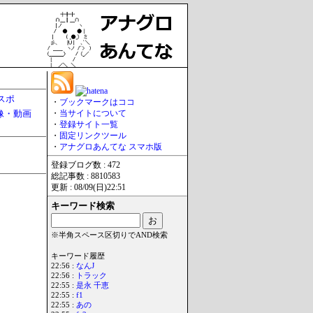
スポ
・
ブックマークはココ
像・動画
・
当サイトについて
・
登録サイト一覧
・
固定リンクツール
・
アナグロあんてな スマホ版
登録ブログ数 : 472
総記事数 : 8810583
更新 : 08/09(日)22:51
キーワード検索
※半角スペース区切りでAND検索
キーワード履歴
22:56 :
なんJ
22:56 :
トラック
22:55 :
是永 千恵
22:55 :
f1
22:55 :
あの