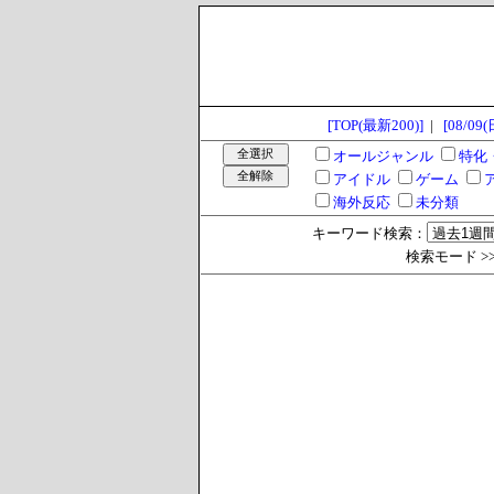
[TOP(最新200)]
|
[08/09(
オールジャンル
特化
アイドル
ゲーム
海外反応
未分類
キーワード検索：
検索モード >> 過