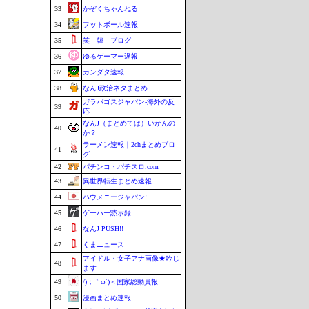
33
かぞくちゃんねる
34
フットボール速報
35
笑 韓 ブログ
36
ゆるゲーマー遅報
37
カンダタ速報
38
なんJ政治ネタまとめ
ガラパゴスジャパン-海外の反
39
応
なんJ（まとめては）いかんの
40
か？
ラーメン速報｜2chまとめブロ
41
グ
42
パチンコ・パチスロ.com
43
異世界転生まとめ速報
44
ハウメニージャパン!
45
ゲーハー黙示録
46
なんJ PUSH!!
47
くまニュース
アイドル・女子アナ画像★吟じ
48
ます
49
/)；｀ω´)＜国家総動員報
50
漫画まとめ速報