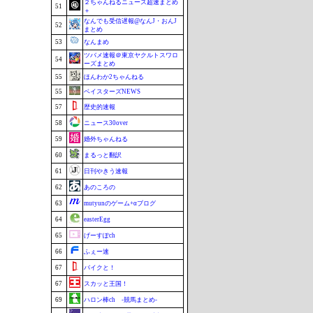
２ちゃんねるニュース超速まとめ
51
＋
なんでも受信遅報@なんJ・おんJ
52
まとめ
53
なんまめ
ツバメ速報＠東京ヤクルトスワロ
54
ーズまとめ
55
ほんわか2ちゃんねる
55
ベイスターズNEWS
57
歴史的速報
58
ニュース30over
59
婚外ちゃんねる
60
まるっと翻訳
61
日刊やきう速報
62
あのころの
63
mutyunのゲーム+αブログ
64
easterEgg
65
げーすぽch
66
ふぇー速
67
バイクと！
67
スカッと王国！
69
ハロン棒ch -競馬まとめ-