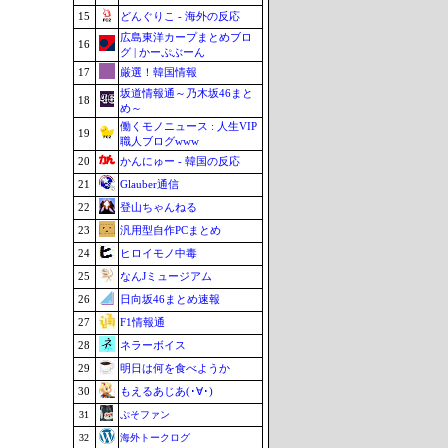
15
どんぐりこ - 海外の反応
広島東洋カープまとめブロ
16
グ | かーぷぶーん
17
厳選！韓国情報
坂道情報通～乃木坂46まと
18
め～
働くモノニュース : 人生VIP
19
職人ブログwww
20
かんにゅー - 韓国の反応
21
Glauber通信
22
登山ちゃんねる
23
汎用型自作PCまとめ
24
ヒロイモノ中毒
25
なんJミュージアム
26
日向坂46まとめ速報
27
F1情報通
28
ネラーボイス
29
明日は何を食べようか
30
もえるあじあ(･∀･)
31
ぷそファン
32
海外トークログ