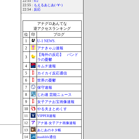
22:55 :
fc2
22:55 :
もえるあじあ(･∀･)
22:54 :
反応
アナグロあんてな
逆アクセスランキング
位
印
ブログ
1
U-1 NEWS.
2
アナきゃぷ速報
【海外の反応】 パンド
3
ラの憂鬱
4
キムチ速報
5
カイカイ反応通信
6
世界の憂鬱
7
保守速報
8
じわ速 芸能ニュース
9
女子アナお宝画像速報
10
やる夫まとめくす
11
VIPPER速報
12
アナ速‐女子アナ画像速報
13
あじあのネタ帳
14
mashlife通信