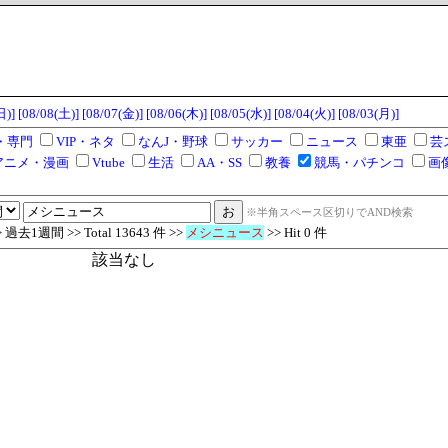
日)]
[08/08(土)]
[08/07(金)]
[08/06(木)]
[08/05(水)]
[08/04(火)]
[08/03(月)]
・専門
VIP・ネタ
なんJ・野球
サッカー
ニュース
東亜
芸
アニメ・漫画
Vtube
生活
AA・SS
教養
競馬・パチンコ
画
※半角スペース区切りでAND検索
去1週間 >> Total 13643 件 >>
メシニュース
>> Hit 0 件
該当なし