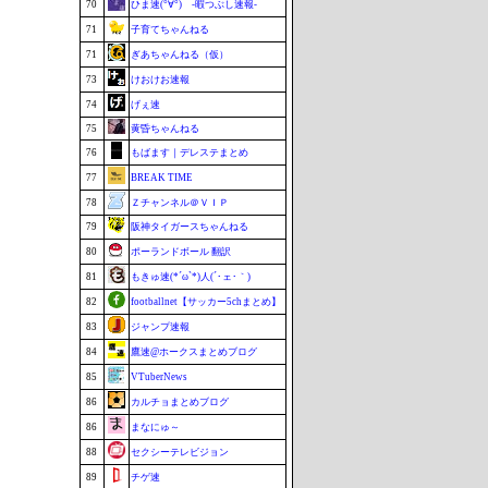
70
ひま速(°∀°) -暇つぶし速報-
71
子育てちゃんねる
71
ぎあちゃんねる（仮）
73
けおけお速報
74
げぇ速
75
黄昏ちゃんねる
76
もばます｜デレステまとめ
77
BREAK TIME
78
Ｚチャンネル＠ＶＩＰ
79
阪神タイガースちゃんねる
80
ポーランドボール 翻訳
81
もきゅ速(*´ω`*)人(´･ェ･｀)
82
footballnet【サッカー5chまとめ】
83
ジャンプ速報
84
鷹速@ホークスまとめブログ
85
VTuberNews
86
カルチョまとめブログ
86
まなにゅ～
88
セクシーテレビジョン
89
チゲ速