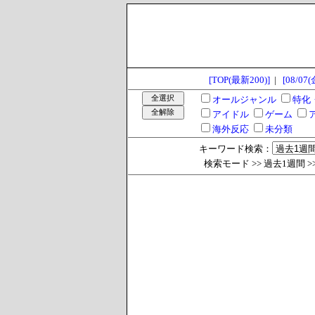
[TOP(最新200)]
|
[08/07(
オールジャンル
特化
アイドル
ゲーム
海外反応
未分類
キーワード検索：
検索モード >> 過去1週間 >> To