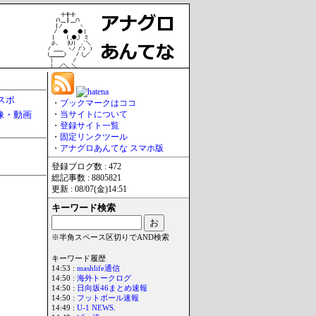
スポ
・
ブックマークはココ
像・動画
・
当サイトについて
・
登録サイト一覧
・
固定リンクツール
・
アナグロあんてな スマホ版
登録ブログ数 : 472
総記事数 : 8805821
更新 : 08/07(金)14:51
キーワード検索
※半角スペース区切りでAND検索
キーワード履歴
14:53 :
mashlife通信
14:50 :
海外トークログ
14:50 :
日向坂46まとめ速報
14:50 :
フットボール速報
14:49 :
U-1 NEWS.