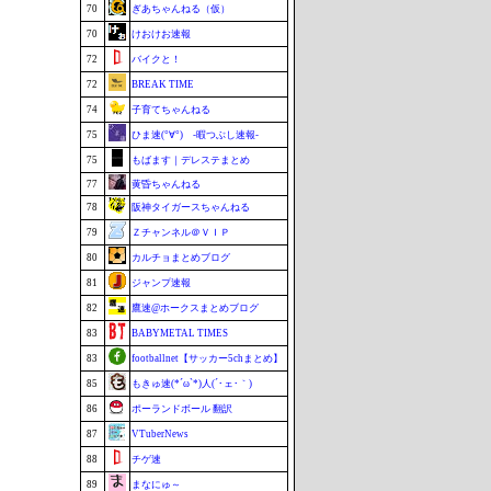
70
ぎあちゃんねる（仮）
70
けおけお速報
72
バイクと！
72
BREAK TIME
74
子育てちゃんねる
75
ひま速(°∀°) -暇つぶし速報-
75
もばます｜デレステまとめ
77
黄昏ちゃんねる
78
阪神タイガースちゃんねる
79
Ｚチャンネル＠ＶＩＰ
80
カルチョまとめブログ
81
ジャンプ速報
82
鷹速@ホークスまとめブログ
83
BABYMETAL TIMES
83
footballnet【サッカー5chまとめ】
85
もきゅ速(*´ω`*)人(´･ェ･｀)
86
ポーランドボール 翻訳
87
VTuberNews
88
チゲ速
89
まなにゅ～