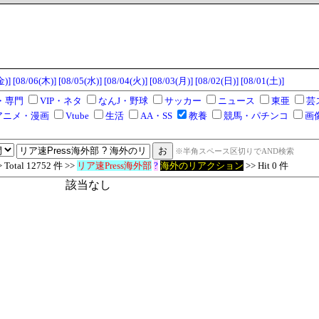
金)]
[08/06(木)]
[08/05(水)]
[08/04(火)]
[08/03(月)]
[08/02(日)]
[08/01(土)]
・専門
VIP・ネタ
なんJ・野球
サッカー
ニュース
東亜
芸
アニメ・漫画
Vtube
生活
AA・SS
教養
競馬・パチンコ
画
※半角スペース区切りでAND検索
tal 12752 件 >>
リア速Press海外部
?
海外のリアクション
>> Hit 0 件
該当なし