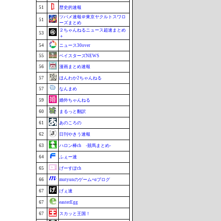
51
歴史的速報
ツバメ速報＠東京ヤクルトスワロ
51
ーズまとめ
２ちゃんねるニュース超速まとめ
53
＋
54
ニュース30over
55
ベイスターズNEWS
56
漫画まとめ速報
57
ほんわか2ちゃんねる
57
なんまめ
59
婚外ちゃんねる
60
まるっと翻訳
61
あのころの
62
日刊やきう速報
63
ハロン棒ch -競馬まとめ-
64
ふぇー速
65
げーすぽch
66
mutyunのゲーム+αブログ
67
げぇ速
67
easterEgg
67
スカッと王国！