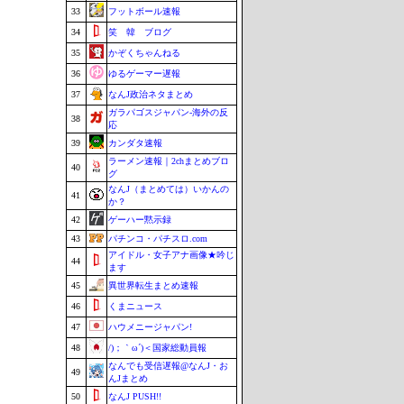
33
フットボール速報
34
笑 韓 ブログ
35
かぞくちゃんねる
36
ゆるゲーマー遅報
37
なんJ政治ネタまとめ
ガラパゴスジャパン-海外の反
38
応
39
カンダタ速報
ラーメン速報｜2chまとめブロ
40
グ
なんJ（まとめては）いかんの
41
か？
42
ゲーハー黙示録
43
パチンコ・パチスロ.com
アイドル・女子アナ画像★吟じ
44
ます
45
異世界転生まとめ速報
46
くまニュース
47
ハウメニージャパン!
48
/)；｀ω´)＜国家総動員報
なんでも受信遅報@なんJ・お
49
んJまとめ
50
なんJ PUSH!!