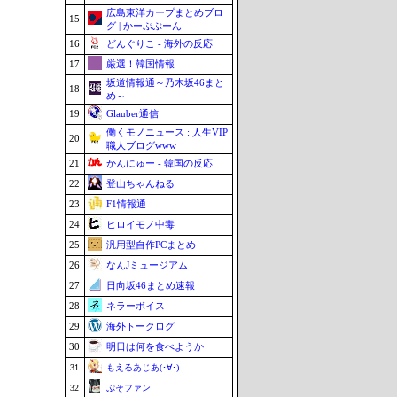
広島東洋カープまとめブロ
15
グ | かーぷぶーん
16
どんぐりこ - 海外の反応
17
厳選！韓国情報
坂道情報通～乃木坂46まと
18
め～
19
Glauber通信
働くモノニュース : 人生VIP
20
職人ブログwww
21
かんにゅー - 韓国の反応
22
登山ちゃんねる
23
F1情報通
24
ヒロイモノ中毒
25
汎用型自作PCまとめ
26
なんJミュージアム
27
日向坂46まとめ速報
28
ネラーボイス
29
海外トークログ
30
明日は何を食べようか
31
もえるあじあ(･∀･)
32
ぷそファン