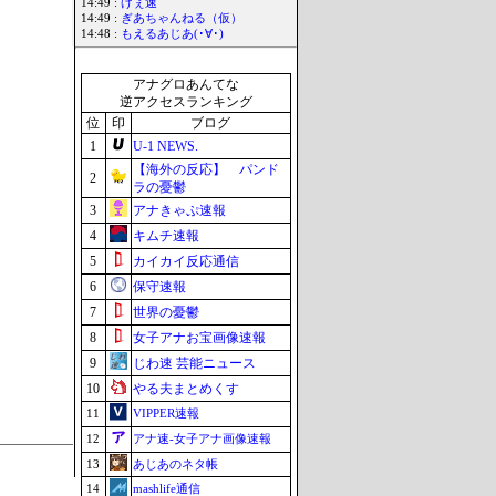
14:49 :
げぇ速
14:49 :
ぎあちゃんねる（仮）
14:48 :
もえるあじあ(･∀･)
アナグロあんてな
逆アクセスランキング
位
印
ブログ
1
U-1 NEWS.
【海外の反応】 パンド
2
ラの憂鬱
3
アナきゃぷ速報
4
キムチ速報
5
カイカイ反応通信
6
保守速報
7
世界の憂鬱
8
女子アナお宝画像速報
9
じわ速 芸能ニュース
10
やる夫まとめくす
11
VIPPER速報
12
アナ速‐女子アナ画像速報
13
あじあのネタ帳
14
mashlife通信