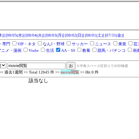
木)]
[08/05(水)]
[08/04(火)]
[08/03(月)]
[08/02(日)]
[08/01(土)]
[07/31(金)]
・専門
VIP・ネタ
なんJ・野球
サッカー
ニュース
東亜
芸
アニメ・漫画
Vtube
生活
AA・SS
教養
競馬・パチンコ
画
※半角スペース区切りでAND検索
過去1週間 >> Total 12645 件 >>
movie閲覧
>> Hit 0 件
該当なし