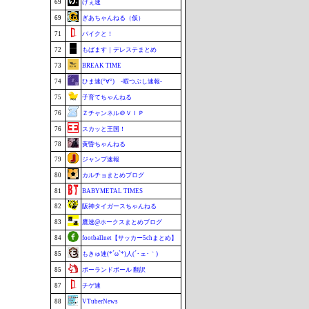
69
げぇ速
69
ぎあちゃんねる（仮）
71
バイクと！
72
もばます｜デレステまとめ
73
BREAK TIME
74
ひま速(°∀°) -暇つぶし速報-
75
子育てちゃんねる
76
Ｚチャンネル＠ＶＩＰ
76
スカッと王国！
78
黄昏ちゃんねる
79
ジャンプ速報
80
カルチョまとめブログ
81
BABYMETAL TIMES
82
阪神タイガースちゃんねる
83
鷹速@ホークスまとめブログ
84
footballnet【サッカー5chまとめ】
85
もきゅ速(*´ω`*)人(´･ェ･｀)
85
ポーランドボール 翻訳
87
チゲ速
88
VTuberNews