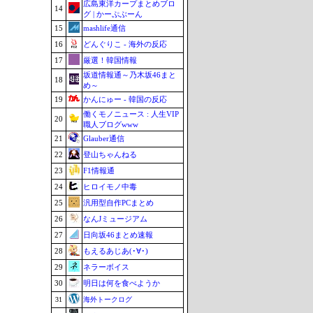
広島東洋カープまとめブロ
14
グ | かーぷぶーん
15
mashlife通信
16
どんぐりこ - 海外の反応
17
厳選！韓国情報
坂道情報通～乃木坂46まと
18
め～
19
かんにゅー - 韓国の反応
働くモノニュース : 人生VIP
20
職人ブログwww
21
Glauber通信
22
登山ちゃんねる
23
F1情報通
24
ヒロイモノ中毒
25
汎用型自作PCまとめ
26
なんJミュージアム
27
日向坂46まとめ速報
28
もえるあじあ(･∀･)
29
ネラーボイス
30
明日は何を食べようか
31
海外トークログ