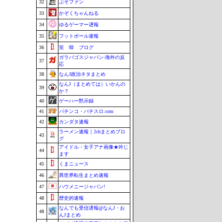
32
ぷそファン
33
かぞくちゃんねる
34
ゆるゲーマー遅報
35
フットボール速報
36
笑 韓 ブログ
ガラパゴスジャパン-海外の反
37
応
38
なんJ政治ネタまとめ
なんJ（まとめては）いかんの
39
か？
40
ゲーハー黙示録
41
パチンコ・パチスロ.com
42
カンダタ速報
ラーメン速報｜2chまとめブロ
43
グ
アイドル・女子アナ画像★吟じ
44
ます
45
くまニュース
46
異世界転生まとめ速報
47
ハウメニージャパン!
48
歴史的速報
なんでも受信遅報@なんJ・お
48
んJまとめ