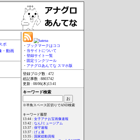
スポ
・
ブックマークはココ
像・動画
・
当サイトについて
・
登録サイト一覧
・
固定リンクツール
・
アナグロあんてな スマホ版
登録ブログ数 : 472
総記事数 : 8803742
更新 : 08/06(木)13:41
キーワード検索
※半角スペース区切りでAND検索
キーワード履歴
13:44 :
女子アナお宝画像速報
13:42 :
なんJミュージアム
13:37 :
保守速報
13:37 :
げぇ速
13:35 :
国家総動員報