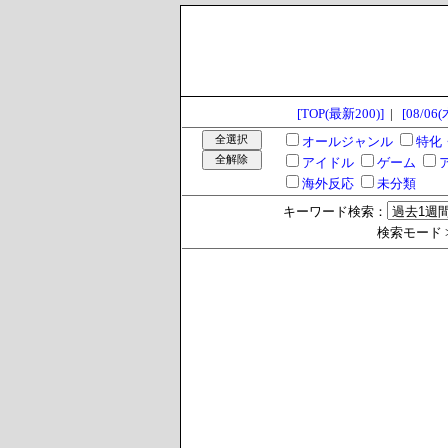
[TOP(最新200)]
|
[08/06(
オールジャンル
特化
アイドル
ゲーム
海外反応
未分類
キーワード検索：
検索モード >> 