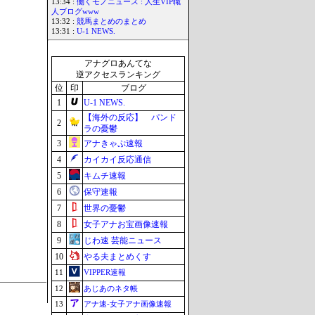
13:34 :
働くモノニュース : 人生VIP職
人ブログwww
13:32 :
競馬まとめのまとめ
13:31 :
U-1 NEWS.
アナグロあんてな
逆アクセスランキング
位
印
ブログ
1
U-1 NEWS.
【海外の反応】 パンド
2
ラの憂鬱
3
アナきゃぷ速報
4
カイカイ反応通信
5
キムチ速報
6
保守速報
7
世界の憂鬱
8
女子アナお宝画像速報
9
じわ速 芸能ニュース
10
やる夫まとめくす
11
VIPPER速報
12
あじあのネタ帳
13
アナ速‐女子アナ画像速報