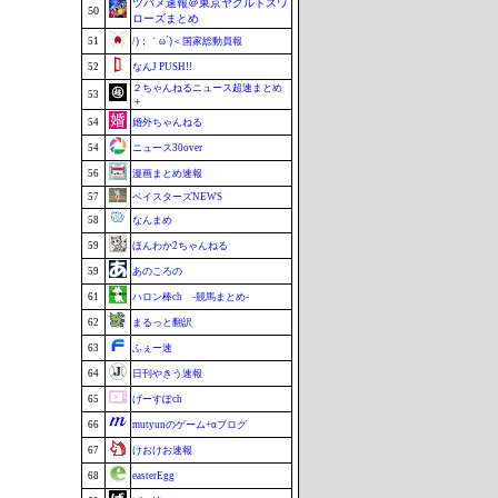
ツバメ速報＠東京ヤクルトスワ
50
ローズまとめ
51
/)；｀ω´)＜国家総動員報
52
なんJ PUSH!!
２ちゃんねるニュース超速まとめ
53
＋
54
婚外ちゃんねる
54
ニュース30over
56
漫画まとめ速報
57
ベイスターズNEWS
58
なんまめ
59
ほんわか2ちゃんねる
59
あのころの
61
ハロン棒ch -競馬まとめ-
62
まるっと翻訳
63
ふぇー速
64
日刊やきう速報
65
げーすぽch
66
mutyunのゲーム+αブログ
67
けおけお速報
68
easterEgg