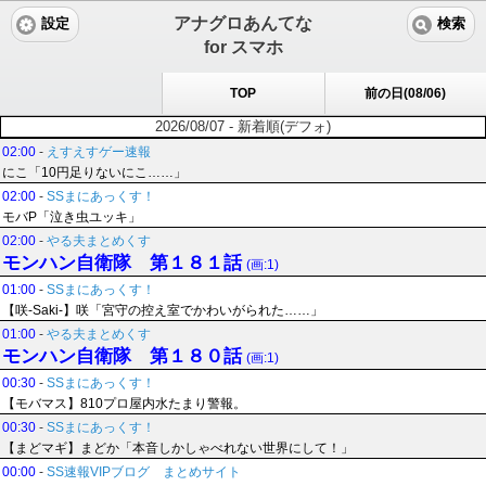
アナグロあんてな
設定
検索
for スマホ
TOP
前の日(08/06)
2026/08/07 - 新着順(デフォ)
02:00
-
えすえすゲー速報
にこ「10円足りないにこ……」
02:00
-
SSまにあっくす！
モバP「泣き虫ユッキ」
02:00
-
やる夫まとめくす
モンハン自衛隊 第１８１話
(画:1)
01:00
-
SSまにあっくす！
【咲-Saki-】咲「宮守の控え室でかわいがられた……」
01:00
-
やる夫まとめくす
モンハン自衛隊 第１８０話
(画:1)
00:30
-
SSまにあっくす！
【モバマス】810プロ屋内水たまり警報。
00:30
-
SSまにあっくす！
【まどマギ】まどか「本音しかしゃべれない世界にして！」
00:00
-
SS速報VIPブログ まとめサイト