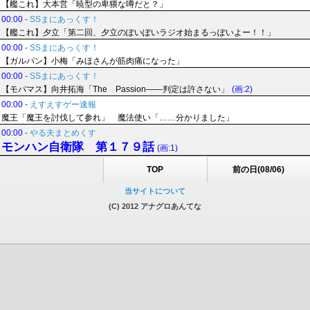
【艦これ】大本営「暁型の卑猥な噂だと？」
00:00
-
SSまにあっくす！
【艦これ】夕立「第二回、夕立のぽいぽいラジオ始まるっぽいよー！！」
00:00
-
SSまにあっくす！
【ガルパン】小梅「みほさんが筋肉痛になった」
00:00
-
SSまにあっくす！
【モバマス】向井拓海「The Passion――判定は許さない」
(画:2)
00:00
-
えすえすゲー速報
魔王「魔王を討伐して参れ」 魔法使い「……分かりました」
00:00
-
やる夫まとめくす
モンハン自衛隊 第１７９話
(画:1)
TOP
前の日(08/06)
当サイトについて
(C) 2012 アナグロあんてな