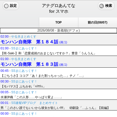
アナグロあんてな
設定
検索
for スマホ
TOP
前の日(08/07)
2026/08/08 - 新着順(デフォ)
02:00
-
やる夫まとめくす
モンハン自衛隊 第１８４話
(画:1)
01:00
-
SSまにあっくす！
【咲-Saki-】和「恋愛成就のおまじないですか？」豊音「うんうん」
01:00
-
やる夫まとめくす
モンハン自衛隊 第１８３話
(画:1)
00:45
-
SSまにあっくす！
【ごちうさ】ココア「あ！また割っちゃった…」チノ「…」
00:30
-
SSまにあっくす！
【モバマス】ぷちかれ「ﾊﾃｻﾃｪ」
00:05
-
SSまにあっくす！
水瀬伊織「この人形……やっぱり変よ……」
00:01
-
SS速報VIPブログ まとめサイト
男「このさい誰でもいいから彼女が欲しい!!!!」 幼馴染「…ふぅん」【前編】
00:00
-
SSまにあっくす！