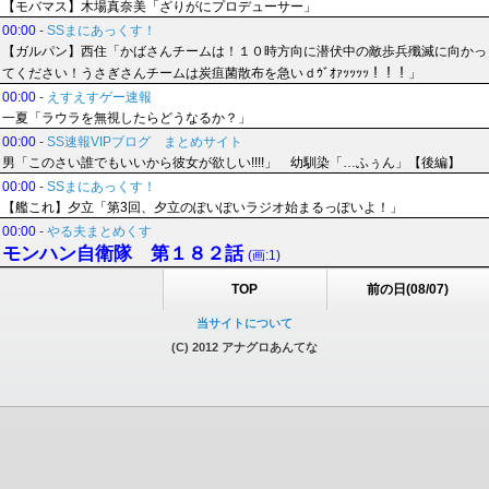
【モバマス】木場真奈美「ざりがにプロデューサー」
00:00
-
SSまにあっくす！
【ガルパン】西住「かばさんチームは！１０時方向に潜伏中の敵歩兵殲滅に向かっ
てください！うさぎさんチームは炭疽菌散布を急いｄｳﾞｵｧｯｯｯｯ！！！」
00:00
-
えすえすゲー速報
一夏「ラウラを無視したらどうなるか？」
00:00
-
SS速報VIPブログ まとめサイト
男「このさい誰でもいいから彼女が欲しい!!!!」 幼馴染「…ふぅん」【後編】
00:00
-
SSまにあっくす！
【艦これ】夕立「第3回、夕立のぽいぽいラジオ始まるっぽいよ！」
00:00
-
やる夫まとめくす
モンハン自衛隊 第１８２話
(画:1)
TOP
前の日(08/07)
当サイトについて
(C) 2012 アナグロあんてな