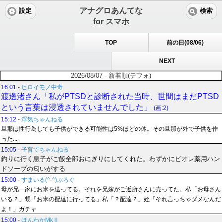
アナグロあんてな
設定
検索
for スマホ
TOP
前の日(08/06)
NEXT
2026/08/07 - 新着順(デフォ)
16:01
-
ヒロイモノ中毒
渡邊渚さん「私がPTSDと診断された当時、世間はまだPTSD
という言葉は浸透されていませんでした」
(画:2)
15:12
-
浮気ちゃんねる
旦那は性行為しても子供ができる可能性は5%ほどの体。その旦那が外で子供を作
った...
15:05
-
子育てちゃんねる
釣りに行く息子がご飯全部おにぎりにしてくれた。わずかにビオレ薬用ハン
ドソープの匂いがする
15:00
-
すまいる(^-^)ぶろぐ
母が兄一家にお米を送ってる。それを兄嫁がご近所さんに売ってた。私「お母さん
いる？」甥「お米の配達に行ってる」私「？配達？」姪「それ言っちゃダメなんだ
よ！」ガチャ
15:00
-
ほんわかMkⅡ