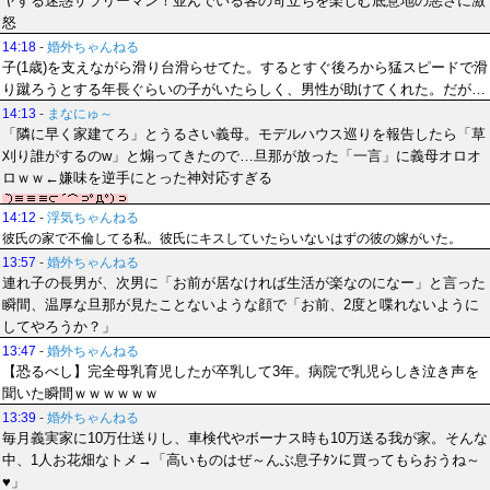
ヤする迷惑サラリーマン！並んでいる客の苛立ちを楽しむ底意地の悪さに激
怒
14:18
-
婚外ちゃんねる
子(1歳)を支えながら滑り台滑らせてた。するとすぐ後ろから猛スピードで滑
り蹴ろうとする年長ぐらいの子がいたらしく、男性が助けてくれた。だが…
14:13
-
まなにゅ～
「隣に早く家建てろ」とうるさい義母。モデルハウス巡りを報告したら「草
刈り誰がするのw」と煽ってきたので…旦那が放った「一言」に義母オロオ
ロｗｗ←嫌味を逆手にとった神対応すぎる
14:12
-
浮気ちゃんねる
彼氏の家で不倫してる私。彼氏にキスしていたらいないはずの彼の嫁がいた。
13:57
-
婚外ちゃんねる
連れ子の長男が、次男に「お前が居なければ生活が楽なのになー」と言った
瞬間、温厚な旦那が見たことないような顔で「お前、2度と喋れないように
してやろうか？」
13:47
-
婚外ちゃんねる
【恐るべし】完全母乳育児したが卒乳して3年。病院で乳児らしき泣き声を
聞いた瞬間ｗｗｗｗｗｗ
13:39
-
婚外ちゃんねる
毎月義実家に10万仕送りし、車検代やボーナス時も10万送る我が家。そんな
中、1人お花畑なトメ→「高いものはぜ～んぶ息子ﾀﾝに買ってもらおうね～
♥」