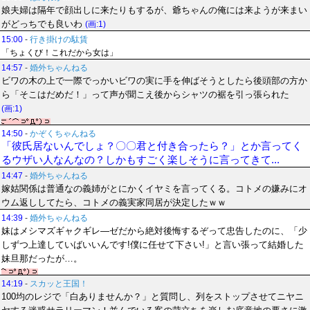
娘夫婦は隔年で顔出しに来たりもするが、爺ちゃんの俺には来ようが来まい
がどっちでも良いわ
(画:1)
15:00
-
行き掛けの駄賃
「ちょくび！これだから女は」
14:57
-
婚外ちゃんねる
ビワの木の上で一際でっかいビワの実に手を伸ばそうとしたら後頭部の方か
ら「そこはだめだ！」って声が聞こえ後からシャツの裾を引っ張られた
(画:1)
14:50
-
かぞくちゃんねる
「彼氏居ないんでしょ？〇〇君と付き合ったら？」とか言ってく
るウザい人なんなの？しかもすごく楽しそうに言ってきて...
14:47
-
婚外ちゃんねる
嫁姑関係は普通なの義姉がとにかくイヤミを言ってくる。コトメの嫌みにオ
ウム返ししてたら、コトメの義実家同居が決定したｗｗ
14:39
-
婚外ちゃんねる
妹はメシマズギャクギレ―ゼだから絶対後悔するぞって忠告したのに、「少
しずつ上達していばいいんです!僕に任せて下さい!」と言い張って結婚した
妹旦那だったが…。
14:19
-
スカッと王国！
100均のレジで「白ありませんか？」と質問し、列をストップさせてニヤニ