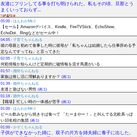
友達にフリンしてる事を打ち明けられた。私もその頃、旦那とう
まくいっておらず...
05:00
-
ほんわかMkⅡ
【セール】Amazonデバイス、Kindle、FireTVStick、EchoShow、
EchoDot、Ringなどがセール中！
04:05
-
子育てちゃんねる
彼の母親と初めて食事した時に彼母が「私ちゃんは結婚したら仕事辞める予
定なんですってね」と言ってきた
02:05
-
子育てちゃんねる
何処情報か知らんけど定期的に嘘情報を流す馬鹿がいる
01:57
-
婚外ちゃんねる
家族は推し活に理解ありますか？
(画:1)
01:39
-
婚外ちゃんねる
友達と遊ばない男性
(画:1)
01:18
-
婚外ちゃんねる
【職場】忙しい時の一体感が苦手
(画:1)
01:00
-
ほんわかMkⅡ
ビール飲みながら焼きそば食べて 「たーまやー！」と叫んでる北欧系っぽ
い10名程の集団
(画:1)
01:00
-
かぞくちゃんねる
子供ができなかった姉に、双子の片方を姉夫婦に養子に出した。