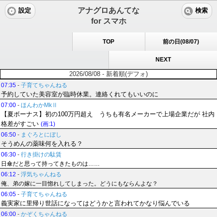
アナグロあんてな
設定
検索
for スマホ
TOP
前の日(08/07)
NEXT
2026/08/08 - 新着順(デフォ)
07:35
-
子育てちゃんねる
予約していた美容室が臨時休業。連絡くれてもいいのに
07:00
-
ほんわかMkⅡ
【夏ボーナス】初の100万円超え うちも有名メーカーで上場企業だが 社内
格差がすごい
(画:1)
06:50
-
まぐろとにぼし
そうめんの薬味何を入れる？
06:30
-
行き掛けの駄賃
日傘だと思って持ってきたものは……
06:12
-
浮気ちゃんねる
俺、弟の嫁に一目惚れしてしまった。どうにもならんよな？
06:05
-
子育てちゃんねる
義実家に里帰り世話になってはどうかと言われてかなり悩んでいる
06:00
-
かぞくちゃんねる