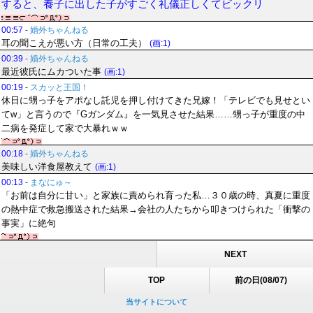
すると、養子に出した子がすごく礼儀正しくてビックリ
00:57
-
婚外ちゃんねる
耳の聞こえが悪い方（日常の工夫）
(画:1)
00:39
-
婚外ちゃんねる
最近彼氏にムカついた事
(画:1)
00:19
-
スカッと王国！
休日に甥っ子をアポなし託児を押し付けてきた兄嫁！「テレビでも見せとい
てw」と言うので『Gガンダム』を一気見させた結果……甥っ子が重度の中
二病を発症して家で大暴れｗｗ
00:18
-
婚外ちゃんねる
美味しい洋食屋教えて
(画:1)
00:13
-
まなにゅ～
「お前は自分に甘い」と家族に責められ育った私…３０歳の時、真夏に重度
の熱中症で救急搬送された結果→会社の人たちから叩きつけられた「衝撃の
事実」に絶句
NEXT
TOP
前の日(08/07)
当サイトについて