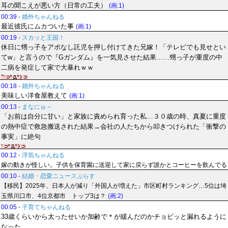
耳の聞こえが悪い方（日常の工夫）
(画:1)
00:39
-
婚外ちゃんねる
最近彼氏にムカついた事
(画:1)
00:19
-
スカッと王国！
休日に甥っ子をアポなし託児を押し付けてきた兄嫁！「テレビでも見せとい
てw」と言うので『Gガンダム』を一気見させた結果……甥っ子が重度の中
二病を発症して家で大暴れｗｗ
00:18
-
婚外ちゃんねる
美味しい洋食屋教えて
(画:1)
00:13
-
まなにゅ～
「お前は自分に甘い」と家族に責められ育った私…３０歳の時、真夏に重度
の熱中症で救急搬送された結果→会社の人たちから叩きつけられた「衝撃の
事実」に絶句
00:12
-
浮気ちゃんねる
嫁の動きが怪しい。子供を保育園に送迎して家に戻らず誰かとコーヒーを飲んでる
00:10
-
結婚・恋愛ニュースぷらす
【移民】2025年、日本人が減り「外国人が増えた」市区町村ランキング…5位は埼
玉県川口市、4位京都市 トップ3は？
(画:2)
00:05
-
子育てちゃんねる
33歳くらいから太ったせいか加齢で＊が緩んだのかチョビッと漏れるように
なった