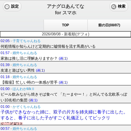
アナグロあんてな
設定
検索
for スマホ
TOP
前の日(08/07)
2026/08/08 - 新着順(デフォ)
02:05
-
子育てちゃんねる
何処情報か知らんけど定期的に嘘情報を流す馬鹿がいる
01:57
-
婚外ちゃんねる
家族は推し活に理解ありますか？
(画:1)
01:39
-
婚外ちゃんねる
友達と遊ばない男性
(画:1)
01:18
-
婚外ちゃんねる
【職場】忙しい時の一体感が苦手
(画:1)
01:00
-
ほんわかMkⅡ
ビール飲みながら焼きそば食べて 「たーまやー！」と叫んでる北欧系っぽ
い10名程の集団
(画:1)
01:00
-
かぞくちゃんねる
子供ができなかった姉に、双子の片方を姉夫婦に養子に出した。
すると、養子に出した子がすごく礼儀正しくてビックリ
00:57
-
婚外ちゃんねる