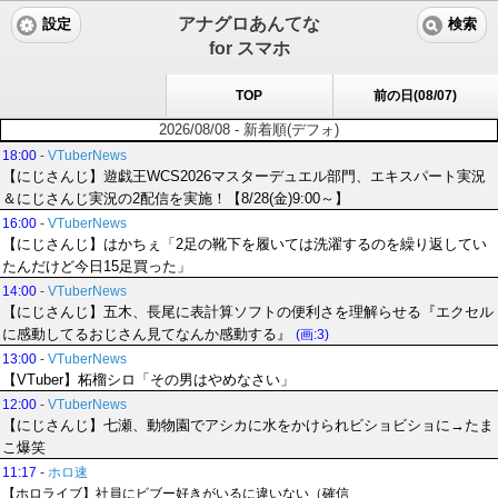
アナグロあんてな
設定
検索
for スマホ
TOP
前の日(08/07)
2026/08/08 - 新着順(デフォ)
18:00
-
VTuberNews
【にじさんじ】遊戯王WCS2026マスターデュエル部門、エキスパート実況
＆にじさんじ実況の2配信を実施！【8/28(金)9:00～】
16:00
-
VTuberNews
【にじさんじ】はかちぇ「2足の靴下を履いては洗濯するのを繰り返してい
たんだけど今日15足買った」
14:00
-
VTuberNews
【にじさんじ】五木、長尾に表計算ソフトの便利さを理解らせる『エクセル
に感動してるおじさん見てなんか感動する』
(画:3)
13:00
-
VTuberNews
【VTuber】柘榴シロ「その男はやめなさい」
12:00
-
VTuberNews
【にじさんじ】七瀬、動物園でアシカに水をかけられビショビショに→たま
こ爆笑
11:17
-
ホロ速
【ホロライブ】社員にビブー好きがいるに違いない（確信