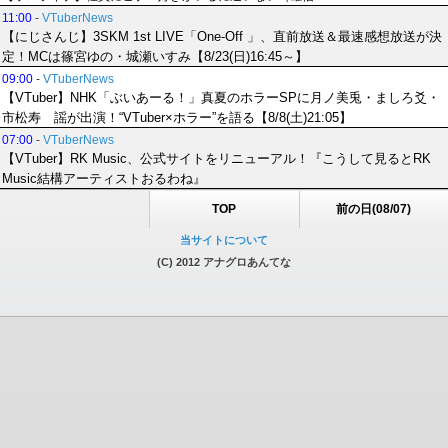
11:00
-
VTuberNews
【にじさんじ】3SKM 1st LIVE「One-Off 」、直前放送＆最速感想放送が決
定！MCは篠宮ゆの・城瀬いすみ【8/23(日)16:45～】
09:00
-
VTuberNews
【VTuber】NHK「ぶいあーる！」真夏のホラーSPに月ノ美兎・ましろ爻・
市松寿ゞ謡が出演！“VTuber×ホラー”を語る【8/8(土)21:05】
07:00
-
VTuberNews
【VTuber】RK Music、公式サイトをリニューアル！『こうして見るとRK
Music結構アーティストおるわね』
TOP
前の日(08/07)
当サイトについて
(C) 2012 アナグロあんてな