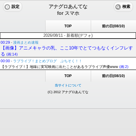
アナグロあんてな
設定
検索
for スマホ
TOP
前の日(08/10)
2026/08/11 - 新着順(デフォ)
00:29
-
漫画まとめ速報
【画像】アニメキャラの乳、ここ10年でとてつもなくインフレす
る
(画:14)
00:00
-
ラブライブ！まとめブログ ぷちそく！！
【ラブライブ！】地味に実写映画に出たことがあるラブライブ声優www
(画:2)
TOP
前の日(08/10)
当サイトについて
(C) 2012 アナグロあんてな